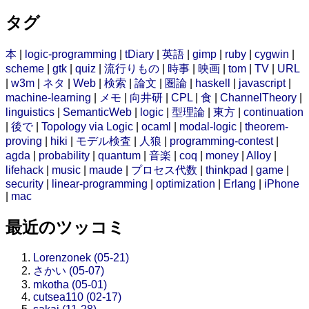
タグ
本
|
logic-programming
|
tDiary
|
英語
|
gimp
|
ruby
|
cygwin
|
scheme
|
gtk
|
quiz
|
流行りもの
|
時事
|
映画
|
tom
|
TV
|
URL
|
w3m
|
ネタ
|
Web
|
検索
|
論文
|
圏論
|
haskell
|
javascript
|
machine-learning
|
メモ
|
向井研
|
CPL
|
食
|
ChannelTheory
|
linguistics
|
SemanticWeb
|
logic
|
型理論
|
東方
|
continuation
|
後で
|
Topology via Logic
|
ocaml
|
modal-logic
|
theorem-
proving
|
hiki
|
モデル検査
|
人狼
|
programming-contest
|
agda
|
probability
|
quantum
|
音楽
|
coq
|
money
|
Alloy
|
lifehack
|
music
|
maude
|
プロセス代数
|
thinkpad
|
game
|
security
|
linear-programming
|
optimization
|
Erlang
|
iPhone
|
mac
最近のツッコミ
Lorenzonek (05-21)
さかい (05-07)
mkotha (05-01)
cutsea110 (02-17)