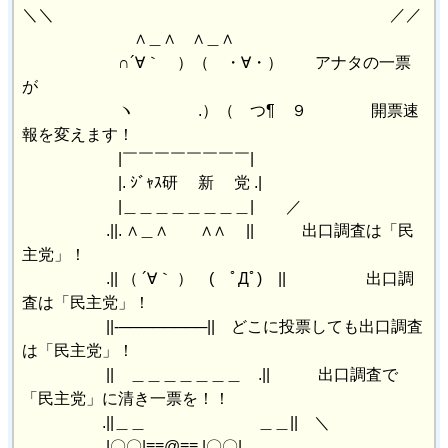
＼＼ ／／
∧＿∧ ∧＿∧
∩´∀｀ ）（ ・∀・） アナタの一票
が
ヽ .）（ つ¶ ９ 開票速
報を変えます！
|￣￣￣￣￣￣￣￣|
|. ｼﾞｬｽ研 新 党 .|
|＿＿＿＿＿＿＿＿| ／
.||. ∧＿∧ ∧∧ || 出口調査は「民
主党」！
.|| （ ´∀｀ ） ( ﾟДﾟ) || 出口調
査は「民主党」！
||-────────|| どこに投票しても出口調査
は「民主党」！
|| ＿＿＿＿＿＿＿ .|| 出口調査で
「民主党」に清き一票を！！
.||＿＿ ＿＿|| ＼
.|〇〇|≡≡@≡≡.|〇〇|