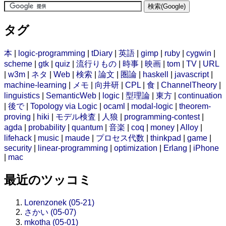
タグ
本
|
logic-programming
|
tDiary
|
英語
|
gimp
|
ruby
|
cygwin
|
scheme
|
gtk
|
quiz
|
流行りもの
|
時事
|
映画
|
tom
|
TV
|
URL
|
w3m
|
ネタ
|
Web
|
検索
|
論文
|
圏論
|
haskell
|
javascript
|
machine-learning
|
メモ
|
向井研
|
CPL
|
食
|
ChannelTheory
|
linguistics
|
SemanticWeb
|
logic
|
型理論
|
東方
|
continuation
|
後で
|
Topology via Logic
|
ocaml
|
modal-logic
|
theorem-
proving
|
hiki
|
モデル検査
|
人狼
|
programming-contest
|
agda
|
probability
|
quantum
|
音楽
|
coq
|
money
|
Alloy
|
lifehack
|
music
|
maude
|
プロセス代数
|
thinkpad
|
game
|
security
|
linear-programming
|
optimization
|
Erlang
|
iPhone
|
mac
最近のツッコミ
Lorenzonek (05-21)
さかい (05-07)
mkotha (05-01)