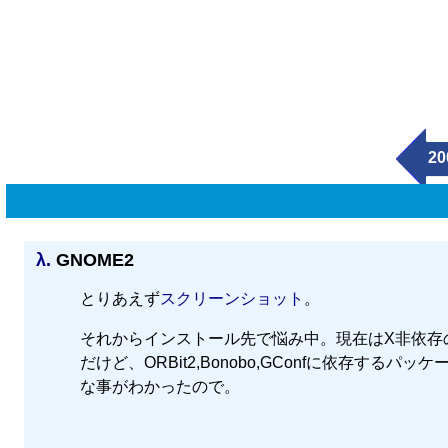
20
λ.
GNOME2
とりあえず
スクリーンショット
。
それからインストール先で悩み中。現在はX非依存の部分
だけど、ORBit2,Bonobo,GConfに依存する
な事がわかったので。