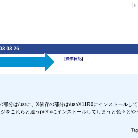
ト
03-03-26
[
長年日記
]
は/usrに、X依存の部分は/usr/X11R6にインストールし
パッケージをこれらと違うprefixにインストールしてしまうと色々と
Tag