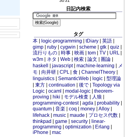
30
31
日記内検索
タグ
本
|
logic-programming
|
tDiary
|
英語
|
gimp
|
ruby
|
cygwin
|
scheme
|
gtk
|
quiz
|
流行りもの
|
時事
|
映画
|
tom
|
TV
|
URL
|
w3m
|
ネタ
|
Web
|
検索
|
論文
|
圏論
|
haskell
|
javascript
|
machine-learning
|
メ
モ
|
向井研
|
CPL
|
食
|
ChannelTheory
|
linguistics
|
SemanticWeb
|
logic
|
型理論
|
東方
|
continuation
|
後で
|
Topology via
Logic
|
ocaml
|
modal-logic
|
theorem-
proving
|
hiki
|
モデル検査
|
人狼
|
programming-contest
|
agda
|
probability
|
quantum
|
音楽
|
coq
|
money
|
Alloy
|
lifehack
|
music
|
maude
|
プロセス代数
|
thinkpad
|
game
|
security
|
linear-
programming
|
optimization
|
Erlang
|
iPhone
|
mac