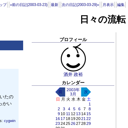
ップ
«前の日記(2003-03-23)
最新
次の日記(2003-03-29)»
月表示
編集
日々の流転
プロフィール
酒井 政裕
カレンダー
2003年
前
次
3月
ていたの
日
月
火
水
木
金
土
やっかい
1
2
3
4
5
6
7
8
9
10
11
12
13
14
15
16
17
18
19
20
21
22
s:
cygwin
23
24
25
26
27
28
29