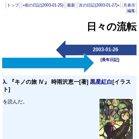
トップ
«前の日記(2003-01-25)
最新
次の日記(2003-01-27)»
月表示
編集
日々の流転
2003-01-26
[
長年日記
]
λ.
『キノの旅 Ⅳ』 時雨沢恵一[著]
黒星紅白
[イラス
ト]
を読んだ。