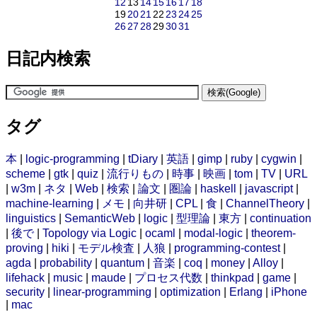
12
13
14
15
16
17
18
19
20
21
22
23
24
25
26
27
28
29
30
31
日記内検索
タグ
本
|
logic-programming
|
tDiary
|
英語
|
gimp
|
ruby
|
cygwin
|
scheme
|
gtk
|
quiz
|
流行りもの
|
時事
|
映画
|
tom
|
TV
|
URL
|
w3m
|
ネタ
|
Web
|
検索
|
論文
|
圏論
|
haskell
|
javascript
|
machine-learning
|
メモ
|
向井研
|
CPL
|
食
|
ChannelTheory
|
linguistics
|
SemanticWeb
|
logic
|
型理論
|
東方
|
continuation
|
後で
|
Topology via Logic
|
ocaml
|
modal-logic
|
theorem-
proving
|
hiki
|
モデル検査
|
人狼
|
programming-contest
|
agda
|
probability
|
quantum
|
音楽
|
coq
|
money
|
Alloy
|
lifehack
|
music
|
maude
|
プロセス代数
|
thinkpad
|
game
|
security
|
linear-programming
|
optimization
|
Erlang
|
iPhone
|
mac