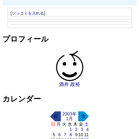
[
ツッコミを入れる
]
プロフィール
酒井 政裕
カレンダー
2003年
前
次
1月
日
月
火
水
木
金
土
1
2
3
4
5
6
7
8
9
10
11