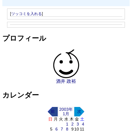
[
ツッコミを入れる
]
プロフィール
酒井 政裕
カレンダー
2003年
前
次
1月
日
月
火
水
木
金
土
1
2
3
4
5
6
7
8
9
10
11