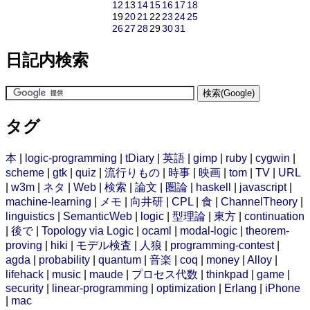
12
13
14
15
16
17
18
19
20
21
22
23
24
25
26
27
28
29
30
31
日記内検索
タグ
本
|
logic-programming
|
tDiary
|
英語
|
gimp
|
ruby
|
cygwin
|
scheme
|
gtk
|
quiz
|
流行りもの
|
時事
|
映画
|
tom
|
TV
|
URL
|
w3m
|
ネタ
|
Web
|
検索
|
論文
|
圏論
|
haskell
|
javascript
|
machine-learning
|
メモ
|
向井研
|
CPL
|
食
|
ChannelTheory
|
linguistics
|
SemanticWeb
|
logic
|
型理論
|
東方
|
continuation
|
後で
|
Topology via Logic
|
ocaml
|
modal-logic
|
theorem-
proving
|
hiki
|
モデル検査
|
人狼
|
programming-contest
|
agda
|
probability
|
quantum
|
音楽
|
coq
|
money
|
Alloy
|
lifehack
|
music
|
maude
|
プロセス代数
|
thinkpad
|
game
|
security
|
linear-programming
|
optimization
|
Erlang
|
iPhone
|
mac