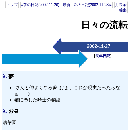
トップ
«前の日記(2002-11-26)
最新
次の日記(2002-11-28)»
月表示
編集
日々の流転
2002-11-27
[
長年日記
]
λ.
夢
Iさんと仲よくなる夢 (はぁ、これが現実だったらな
ぁ……)
猫に恋した騎士の物語
λ.
お昼
清華園