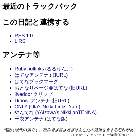
最近のトラックバック
この日記と連携する
RSS 1.0
LIRS
アンテナ等
Ruby hotlinks (るるりん。)
はてなアンテナ
(
旧URL
)
はてなブックマーク
おとなりページ＠はてな
(
旧URL
)
livedoor クリップ
I know. アンテナ
(
旧URL
)
ONLY (Ota's Nikki-Links' Yard)
やんてな (YAizawa's Nikki anTENNA)
千衣アンテナ
(
はてな版
)
日記は現代の病です。
読み過ぎ書き過ぎはあなたの健康を害する恐れがあ
ります。
くれぐれもご注意下さい。