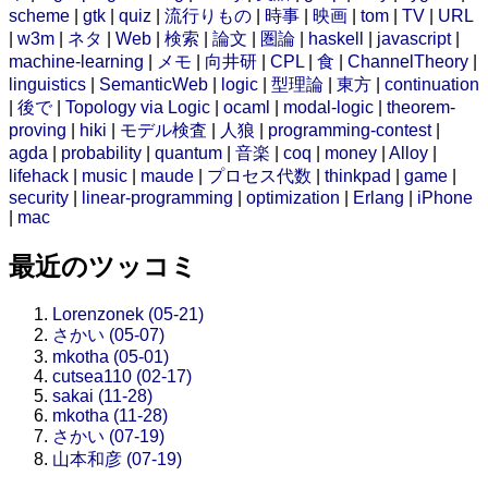
scheme
|
gtk
|
quiz
|
流行りもの
|
時事
|
映画
|
tom
|
TV
|
URL
|
w3m
|
ネタ
|
Web
|
検索
|
論文
|
圏論
|
haskell
|
javascript
|
machine-learning
|
メモ
|
向井研
|
CPL
|
食
|
ChannelTheory
|
linguistics
|
SemanticWeb
|
logic
|
型理論
|
東方
|
continuation
|
後で
|
Topology via Logic
|
ocaml
|
modal-logic
|
theorem-
proving
|
hiki
|
モデル検査
|
人狼
|
programming-contest
|
agda
|
probability
|
quantum
|
音楽
|
coq
|
money
|
Alloy
|
lifehack
|
music
|
maude
|
プロセス代数
|
thinkpad
|
game
|
security
|
linear-programming
|
optimization
|
Erlang
|
iPhone
|
mac
最近のツッコミ
Lorenzonek (05-21)
さかい (05-07)
mkotha (05-01)
cutsea110 (02-17)
sakai (11-28)
mkotha (11-28)
さかい (07-19)
山本和彦 (07-19)