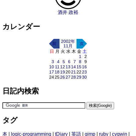
酒井 政裕
カレンダー
2002年
前
次
11月
日
月
火
水
木
金
土
1
2
3
4
5
6
7
8
9
10
11
12
13
14
15
16
17
18
19
20
21
22
23
24
25
26
27
28
29
30
日記内検索
タグ
本
|
logic-programming
|
tDiary
|
英語
|
gimp
|
ruby
|
cygwin
|