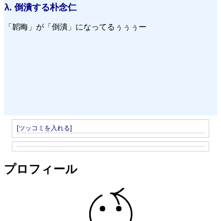
λ.
倒潰する朴念仁
「韜晦」が「倒潰」になってるぅぅぅー
[
ツッコミを入れる
]
プロフィール