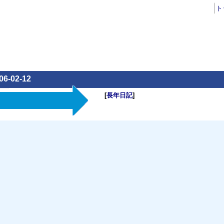
ト
06-02-12
[
長年日記
]