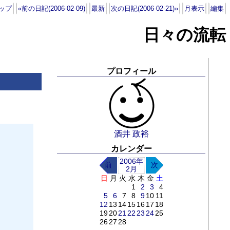
ップ
«前の日記(2006-02-09)
最新
次の日記(2006-02-21)»
月表示
編集
日々の流転
プロフィール
酒井 政裕
カレンダー
2006年
前
次
2月
日
月
火
水
木
金
土
1
2
3
4
5
6
7
8
9
10
11
12
13
14
15
16
17
18
19
20
21
22
23
24
25
26
27
28