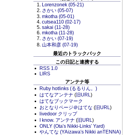
Lorenzonek (05-21)
さかい (05-07)
mkotha (05-01)
cutsea110 (02-17)
sakai (11-28)
mkotha (11-28)
さかい (07-19)
山本和彦 (07-19)
最近のトラックバック
この日記と連携する
RSS 1.0
LIRS
アンテナ等
Ruby hotlinks (るるりん。)
はてなアンテナ
(
旧URL
)
はてなブックマーク
おとなりページ＠はてな
(
旧URL
)
livedoor クリップ
I know. アンテナ
(
旧URL
)
ONLY (Ota's Nikki-Links' Yard)
やんてな (YAizawa's Nikki anTENNA)