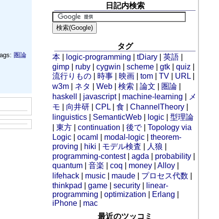
日記内検索
タグ
ags:
圏論
本
|
logic-programming
|
tDiary
|
英語
|
gimp
|
ruby
|
cygwin
|
scheme
|
gtk
|
quiz
|
流行りもの
|
時事
|
映画
|
tom
|
TV
|
URL
|
w3m
|
ネタ
|
Web
|
検索
|
論文
|
圏論
|
haskell
|
javascript
|
machine-learning
|
メ
モ
|
向井研
|
CPL
|
食
|
ChannelTheory
|
linguistics
|
SemanticWeb
|
logic
|
型理論
|
東方
|
continuation
|
後で
|
Topology via
Logic
|
ocaml
|
modal-logic
|
theorem-
proving
|
hiki
|
モデル検査
|
人狼
|
programming-contest
|
agda
|
probability
|
quantum
|
音楽
|
coq
|
money
|
Alloy
|
lifehack
|
music
|
maude
|
プロセス代数
|
thinkpad
|
game
|
security
|
linear-
programming
|
optimization
|
Erlang
|
iPhone
|
mac
最近のツッコミ