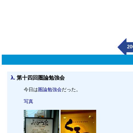
20
λ.
第十四回圏論勉強会
今日は
圏論勉強会
だった。
写真