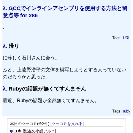
λ.
GCC
でインラインアセンブリを使用する方法と留
意点等 for x86
.
Tags:
URL
λ.
帰り
に珍しく石川さんに会う。
ふと、上遠野浩平の文体を模写しようとする人っていない
のだろうかと思った。
λ.
Rubyの話題が無くてすんまそん
最近、Rubyの話題が全然無くてすんまそん。
Tags:
ruby
本日のツッコミ(全2件) [
ツッコミを入れる
]
ψ
ユキ
[獣姦の小説アル？]