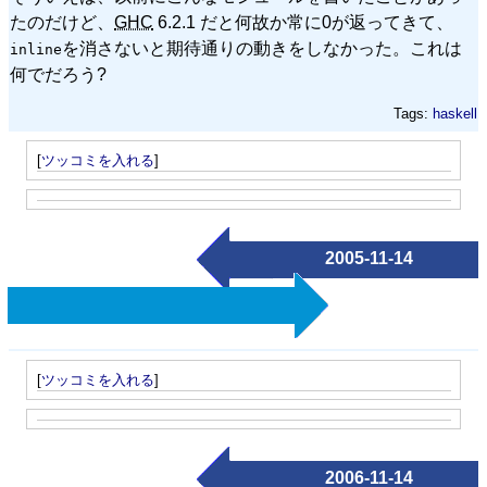
たのだけど、
GHC
6.2.1 だと何故か常に0が返ってきて、
を消さないと期待通りの動きをしなかった。これは
inline
何でだろう?
Tags:
haskell
[
ツッコミを入れる
]
2005-11-14
[
ツッコミを入れる
]
2006-11-14