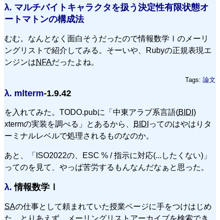
λ.
マルチバイトキャラクタを扱う決定性有限状態オ
ートマトンの構成法
むむ。なんとなく面白そうだったので情報数学Ⅰのメーリ
ングリストで紹介してみる。そーいや、Rubyの正規表現エ
ンジンは
NFA
だったよね。
Tags:
論文
λ.
mlterm
-1.9.42
を入れてみた。TODO.pubに「中東アラブ系言語(
BIDI
)
xtermの実装を調べる」とあるから、
BIDI
ってのはやはりタ
ーミナルレベルで処理されるものなのか。
あと、「ISO2022の、ESC % / 指示に対応(...したくない)」
ってのを見て、やっぱ苦労するもんなんだなぁと思った。
λ.
情報数学Ⅰ
SA
の仕事として頼まれていた授業ページに手をつけはじめ
た。とりあえず、メーリングリストアーカイブを検索でき