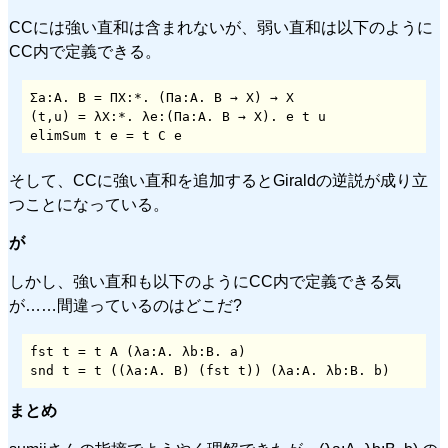
CCには強い直和は含まれないが、弱い直和は以下のように
CC内で定義できる。
Σa:A. B = ΠX:*. (Πa:A. B → X) → X

(t,u) = λX:*. λe:(Πa:A. B → X). e t u

elimSum t e = t C e
そして、CCに強い直和を追加するとGiraldの逆説が成り立
つことになっている。
が
しかし、強い直和も以下のようにCC内で定義できる気
が……間違っているのはどこだ?
fst t = t A (λa:A. λb:B. a)

snd t = t ((λa:A. B) (fst t)) (λa:A. λb:B. b)
まとめ