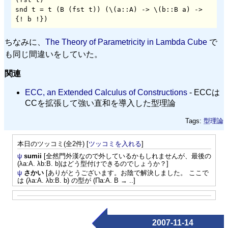
snd t = t (B (fst t)) (\(a::A) -> \(b::B a) -> 
{! b !})
ちなみに、
The Theory of Parametricity in Lambda Cube
で
も同じ間違いをしていた。
関連
ECC, an Extended Calculus of Constructions
- ECCは
CCを拡張して強い直和を導入した型理論
Tags:
型理論
本日のツッコミ(全2件) [
ツッコミを入れる
]
ψ
sumii
[全然門外漢なので外しているかもしれませんが、最後の
(λa:A. λb:B. b)はどう型付けできるのでしょうか？]
ψ
さかい
[ありがとうございます。お陰で解決しました。 ここで
は (λa:A. λb:B. b) の型が (Πa:A. B → ..]
2007-11-14