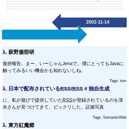
2002-11-14
λ.
萩野服部研
進捗報告。まー、いーじゃん
Jena
で。僕にとってもJavaに
触ってみるいい機会かも知れないしね。
Tags:
tom
λ.
日本で配布されている
RSS
/
RSS
# 独自生成
に、私が遊びで提供していた
RSS
が登録されているのを清
水さんが見つけてきて、ビックリした。
証拠写真
Tags:
SemanticWeb
λ.
東方紅魔郷