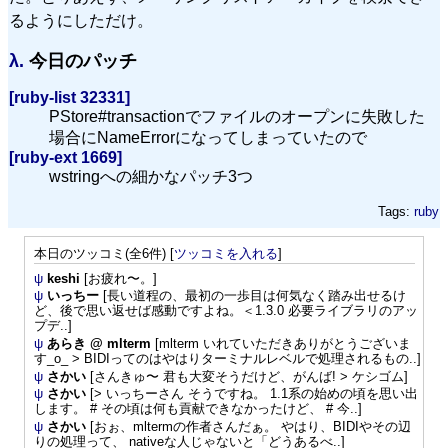
るようにしただけ。
λ.
今日のパッチ
[ruby-list 32331]
PStore#transactionでファイルのオープンに失敗した
場合にNameErrorになってしまっていたので
[ruby-ext 1669]
wstringへの細かなパッチ3つ
Tags:
ruby
本日のツッコミ(全6件) [
ツッコミを入れる
]
ψ
keshi
[お疲れ〜。]
ψ
いっちー
[長い道程の、最初の一歩目は何気なく踏み出せるけ
ど、後で思い返せば感動ですよね。＜1.3.0 必要ライブラリのアッ
プデ..]
ψ
あらき @ mlterm
[mlterm いれていただきありがとうございま
す_o_ > BIDIってのはやはりターミナルレベルで処理されるもの..]
ψ
さかい
[さんきゅ〜 君も大変そうだけど、がんば! > ケシゴム]
ψ
さかい
[> いっちーさん そうですね。 1.1系の始めの頃を思い出
します。 # その頃は何も貢献できなかったけど、 # 今..]
ψ
さかい
[おぉ、mltermの作者さんだぁ。 やはり、BIDIやその辺
りの処理って、 nativeな人じゃないと「どうあるべ..]