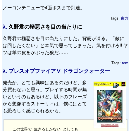
ノーコンテニューで4面ボスまで到達。
Tags:
東方
λ.
久野君の極悪さを目の当たりに
久野君の極悪さを目の当たりにした。背筋が凍る。「敵に
は回したくない」と本気で思ってしまった。気を付けろ!! ヤ
ツは羊の皮をかぶった狼だ……
Tags:
tom
λ.
ブレスオブファイアⅤ ドラゴンクォーター
発売か。とても興味はあるのだけど、多
分買わないと思う。プレイする時間が無
いというのもあるけど、以下のフレーズ
から想像するストーリィは、僕にはとて
も恐ろしく感じられるから。
この世界で 生きるしかない としても
