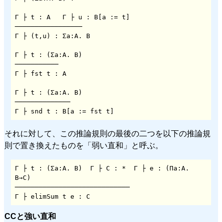
Γ ├ t : A   Γ ├ u : B[a := t]

─────────────────

Γ ├ (t,u) : Σa:A. B

Γ ├ t : (Σa:A. B)

───────────

Γ ├ fst t : A

Γ ├ t : (Σa:A. B)

──────────────

Γ ├ snd t : B[a := fst t]
それに対して、この推論規則の最後の二つを以下の推論規
則で置き換えたものを「弱い直和」と呼ぶ。
Γ ├ t : (Σa:A. B)  Γ ├ C : *  Γ ├ e : (Πa:A. 
B→C)

─────────────────────────────

Γ ├ elimSum t e : C
CCと強い直和