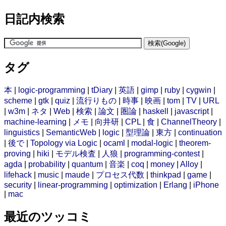
日記内検索
タグ
本
|
logic-programming
|
tDiary
|
英語
|
gimp
|
ruby
|
cygwin
|
scheme
|
gtk
|
quiz
|
流行りもの
|
時事
|
映画
|
tom
|
TV
|
URL
|
w3m
|
ネタ
|
Web
|
検索
|
論文
|
圏論
|
haskell
|
javascript
|
machine-learning
|
メモ
|
向井研
|
CPL
|
食
|
ChannelTheory
|
linguistics
|
SemanticWeb
|
logic
|
型理論
|
東方
|
continuation
|
後で
|
Topology via Logic
|
ocaml
|
modal-logic
|
theorem-
proving
|
hiki
|
モデル検査
|
人狼
|
programming-contest
|
agda
|
probability
|
quantum
|
音楽
|
coq
|
money
|
Alloy
|
lifehack
|
music
|
maude
|
プロセス代数
|
thinkpad
|
game
|
security
|
linear-programming
|
optimization
|
Erlang
|
iPhone
|
mac
最近のツッコミ