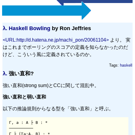
λ.
Haskell Bowling
by Ron Jeffries
<URL:http://d.hatena.ne.jp/machi_pon/20061104>
より。 実
はこれまでボーリングのスコアの定義を知らなかったのだ
けど、こういう風に定義されているのか。
Tags:
haskell
λ.
強い直和?
強い直和(strong sum)とCCに関して混乱中。
強い直和と弱い直和
以下の推論規則からなる型を「強い直和」と呼ぶ。
Γ, a : A ├ B : *

──────────

Γ ├ (Σa:A. B) : *
