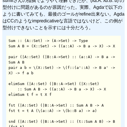
sumiiさんの指摘でようやく理解できたが、(λa:A. λb:B. b) の
型付けに問題があるのが原因だった。実際、Agdaで以下の
ように書いてみても、最後のゴールがrefine出来ない。Agda
はCCのようなimpredicativeな言語ではないけど、この例が
型付けできないことを示すには十分だろう。
Sum :: (A::Set) -> (A->Set) -> Type

Sum A B = (X::Set) -> ((a::A) -> B a -> X) -> X

pair (|A::Set) (|B::A->Set) :: (a::A) -> B a -> 
Sum A B

pair a b = \(X::Set) -> \(f::(a'::A) -> B a' -> 
X) -> f a b

elimSum (|A::Set) (|B::A->Set) (|X::Set)

    :: Sum A B -> ((a::A) -> B a -> X) -> X

elimSum t f = t X f

fst (|A::Set) (|B::A->Set) :: Sum A B -> A

fst t = t A (\(a::A) -> \(b::B a) -> a)

snd (|A::Set) (|B::A->Set) :: (t::Sum A B) -> B 
(fst t)
