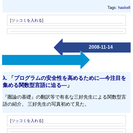
Tags:
haskell
[
ツッコミを入れる
]
2008-11-14
λ.
「
プログラムの安全性を高めるために—今注目を
集める関数型言語に迫る—
」
『圏論の基礎』の翻訳等で有名な三好先生による関数型言
語の紹介。 三好先生の写真初めて見た。
[
ツッコミを入れる
]