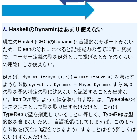
λ.
HaskellのDynamicはあまり使えない
現在のHaskell(GHC)のDynamicは言語的なサポートがない
ため、Cleanのそれに比べると記述能力の点で非常に貧弱
で、ユーザー定義の型を例外として投げるとかそのくらい
の用途にしか使えない。
例えば、
=
を満たす
dynFst (toDyn (a,b))
Just (toDyn a)
ような関数
すら a, b
dynFst :: Dynamic → Maybe Dynamic
の型を予め特定の型に決めないと記述することが出来な
い。fromDyn等によって値を取り出す際には、Typeableのイ
ンスタンスとして型を取り出すわけだけど、これは
TypeRepで型を指定していることに等しく、TypeRepは型
変数を含まないため。 言語拡張にしてしまえば、このよう
な関数を(安全に)記述できるようにすることはそう難しくは
ないはずなんだけど。