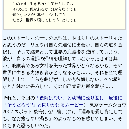
このまま 生きる方が 楽だとしても

その先に 何があるか 分からなくても

知らない方が 幸せ だとしても

このストーリィの一つの原型は、やはりⅢのストーリィだ
と思うのだ。リュウは自らの運命に出会い、自らの道を選
択し、そして結果として世界の庇護者を滅ぼしてしまう。
彼が、自らの選択の帰結を理解していなかったはずは無
い。庇護者である女神を失った世界がどうなるかも、その
世界に生きる力無き者がどうなるかも……、それを全て理
解した上で、自らを曲げず、しかも後悔しない。その精神
がただ純粋に畏ろしい。その自己肯定と運命愛が……
それと、今回の
「後悔はない」と執拗に繰り返し、最後に
「そうだろう?」と問いかけるムービー
(「東京ゲームショウ
2002 スポット 後悔はない編」)には「運命を愛し肯定して
も、なお癒せない渇き」のようなものを感じてしまい、そ
れもまた恐ろしいのだ。