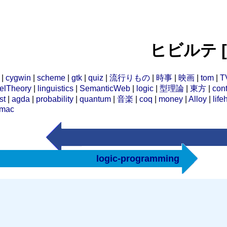
ヒビルテ [lo
|
cygwin
|
scheme
|
gtk
|
quiz
|
流行りもの
|
時事
|
映画
|
tom
|
T
elTheory
|
linguistics
|
SemanticWeb
|
logic
|
型理論
|
東方
|
cont
st
|
agda
|
probability
|
quantum
|
音楽
|
coq
|
money
|
Alloy
|
life
mac
logic-programming