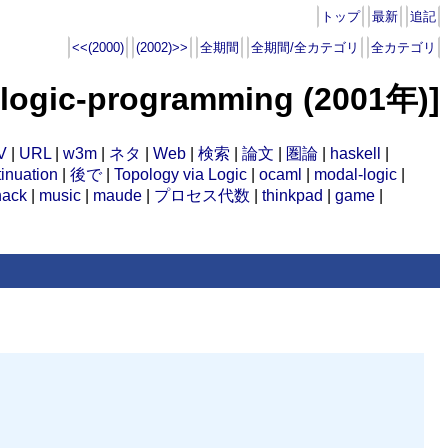
トップ
最新
追記
<<(2000)
(2002)>>
全期間
全期間/全カテゴリ
全カテゴリ
gic-programming (2001年)]
V
|
URL
|
w3m
|
ネタ
|
Web
|
検索
|
論文
|
圏論
|
haskell
|
inuation
|
後で
|
Topology via Logic
|
ocaml
|
modal-logic
|
hack
|
music
|
maude
|
プロセス代数
|
thinkpad
|
game
|