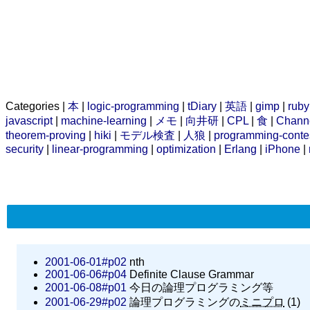
Categories |
本
|
logic-programming
|
tDiary
|
英語
|
gimp
|
ruby
javascript
|
machine-learning
|
メモ
|
向井研
|
CPL
|
食
|
Chann
theorem-proving
|
hiki
|
モデル検査
|
人狼
|
programming-conte
security
|
linear-programming
|
optimization
|
Erlang
|
iPhone
|
2001-06-01#p02
nth
2001-06-06#p04
Definite Clause Grammar
2001-06-08#p01
今日の論理プログラミング等
2001-06-29#p02
論理プログラミングの
ミニプロ
(1)