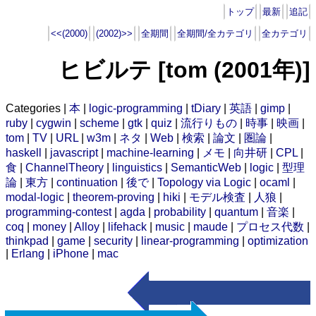
トップ
最新
追記
<<(2000)
(2002)>>
全期間
全期間/全カテゴリ
全カテゴリ
ヒビルテ [tom (2001年)]
Categories |
本
|
logic-programming
|
tDiary
|
英語
|
gimp
|
ruby
|
cygwin
|
scheme
|
gtk
|
quiz
|
流行りもの
|
時事
|
映画
|
tom
|
TV
|
URL
|
w3m
|
ネタ
|
Web
|
検索
|
論文
|
圏論
|
haskell
|
javascript
|
machine-learning
|
メモ
|
向井研
|
CPL
|
食
|
ChannelTheory
|
linguistics
|
SemanticWeb
|
logic
|
型理
論
|
東方
|
continuation
|
後で
|
Topology via Logic
|
ocaml
|
modal-logic
|
theorem-proving
|
hiki
|
モデル検査
|
人狼
|
programming-contest
|
agda
|
probability
|
quantum
|
音楽
|
coq
|
money
|
Alloy
|
lifehack
|
music
|
maude
|
プロセス代数
|
thinkpad
|
game
|
security
|
linear-programming
|
optimization
|
Erlang
|
iPhone
|
mac