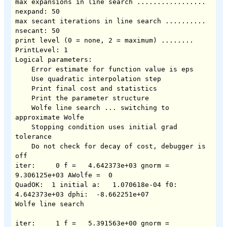
max expansions in line search ................. 
nexpand: 50

max secant iterations in line search .......... 
nsecant: 50

print level (0 = none, 2 = maximum) ........ 
PrintLevel: 1

Logical parameters:

    Error estimate for function value is eps

    Use quadratic interpolation step

    Print final cost and statistics

    Print the parameter structure

    Wolfe line search ... switching to 
approximate Wolfe

    Stopping condition uses initial grad 
tolerance

    Do not check for decay of cost, debugger is 
off

iter:     0 f =   4.642373e+03 gnorm =   
9.306125e+03 AWolfe =  0

QuadOK:  1 initial a:   1.070618e-04 f0:   
4.642373e+03 dphi:  -8.662251e+07

Wolfe line search

iter:     1 f =   5.391563e+00 gnorm =   