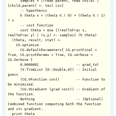
      samples = [(read parent, read child) | 
[child,parent] <- tail csv]      

      -- hypothesis

      h theta x = (theta V.! 0) + (theta V.! 1) 
* x

      -- cost function

      cost theta = mse [(realToFrac x, 
realToFrac y) | (x,y) <- samples] (h theta)

  (theta, result, stat) <-

    CG.optimize

      CG.defaultParameters{ CG.printFinal = 
True, CG.printParams = True, CG.verbose = 
CG.Verbose }

      0.0000001                  -- grad_tol

      (V.fromList [0::Double,0]) -- Initial 
guess

      (CG.VFunction cost)        -- Function to 
be minimized.

      (CG.VGradient (grad cost)) -- Gradient of 
the function.

      Nothing                    -- (Optional) 
Combined function computing both the function 
and its gradient.

  print theta
