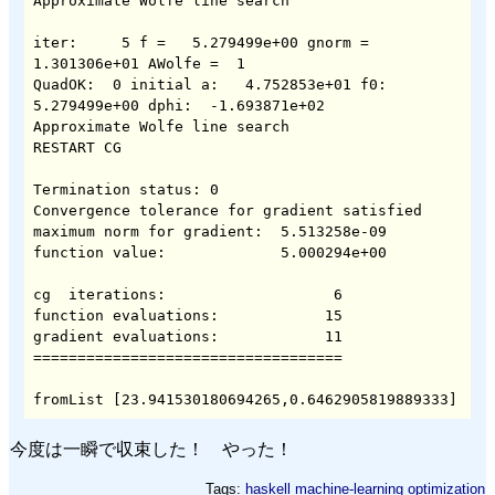
Approximate Wolfe line search

iter:     5 f =   5.279499e+00 gnorm =   
1.301306e+01 AWolfe =  1

QuadOK:  0 initial a:   4.752853e+01 f0:   
5.279499e+00 dphi:  -1.693871e+02

Approximate Wolfe line search

RESTART CG

Termination status: 0

Convergence tolerance for gradient satisfied

maximum norm for gradient:  5.513258e-09

function value:             5.000294e+00

cg  iterations:                   6

function evaluations:            15

gradient evaluations:            11

===================================

fromList [23.941530180694265,0.6462905819889333]
今度は一瞬で収束した！ やった！
Tags:
haskell
machine-learning
optimization