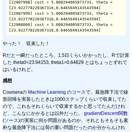
[22987998] cost = 5.000294005873733, theta = 
[23.922778220367316,0.6465649143543594]

[22987999] cost = 5.000294005873733, theta = 
[23.922778220367316,0.6465649143543594]

[22988000] cost = 5.000294005873733, theta = 
[23.922778220367316,0.6465649143543594]
やった！ 収束した！
Rだと一瞬だったところ、1.5日くらいかかったし、Rで計算
した theta0=23.94153, theta1=0.64629 とはちょっとずれて
はいるけれど。
感想
Courseraの
Machine Learning のコース
で、最急降下法で線
形回帰を実装したときは1000ステップくらいで収束してた
ので、これもそれくらいで収束するかと思ってたんだけれ
ど、こんなにかかるとは以外だった。
gradientDescent関数
(
ソース
)の実装に何か問題があるのか、それともそもそも素
朴な最急降下法には荷の重い問題だったのか分からんけれ