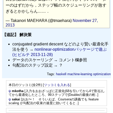
ーのはずだから，ステップ幅のスケジューリングが急す
ぎるとかかしらん……．
— Takanori MAEHARA (@tmaehara)
November 27,
2013
【追記】 解決策
conjugated gradient descent などのより賢い最適化手
法を使う →
nonlinear-optimizationパッケージで遊ぶ
(ヒビルテ 2013-11-28)
データのスケーリング → コメント欄参照
勾配法のステップ設定 → ？
Tags:
haskell
machine-learning
optimization
本日のツッコミ(全2件) [
ツッコミを入れる
]
ψ
mkotha
[入力をおおざっぱに正規化(68を引いてから4で割る)し
てから最適化したところ、99ステップで(Doubleの最後の桁..]
ψ
sakai
[おお〜！ そういえば、Courseraの講義でも feature
scaling が勾配法の収束の速度に効いてくると..]