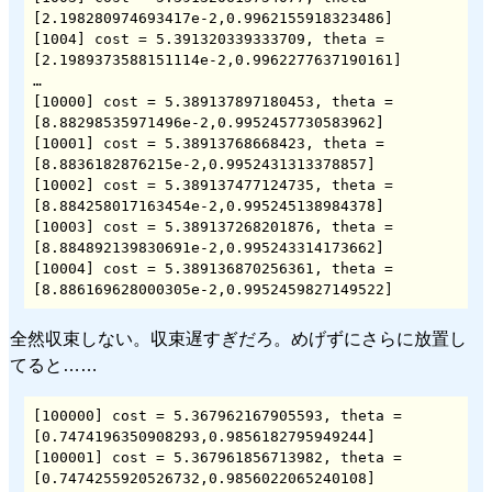
[2.198280974693417e-2,0.9962155918323486]

[1004] cost = 5.391320339333709, theta = 
[2.1989373588151114e-2,0.9962277637190161]

…

[10000] cost = 5.389137897180453, theta = 
[8.88298535971496e-2,0.9952457730583962]

[10001] cost = 5.38913768668423, theta = 
[8.8836182876215e-2,0.9952431313378857]

[10002] cost = 5.389137477124735, theta = 
[8.884258017163454e-2,0.995245138984378]

[10003] cost = 5.389137268201876, theta = 
[8.884892139830691e-2,0.995243314173662]

[10004] cost = 5.389136870256361, theta = 
[8.886169628000305e-2,0.9952459827149522]
全然収束しない。収束遅すぎだろ。めげずにさらに放置し
てると……
[100000] cost = 5.367962167905593, theta = 
[0.7474196350908293,0.9856182795949244]

[100001] cost = 5.367961856713982, theta = 
[0.7474255920526732,0.9856022065240108]
