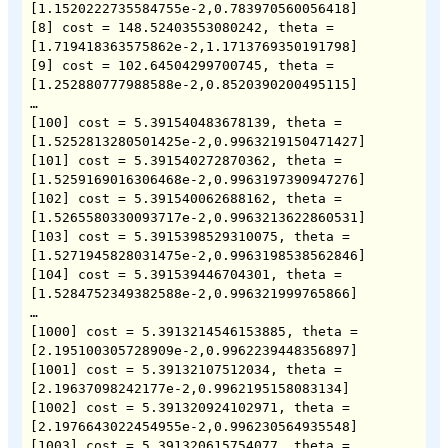
[1.1520222735584755e-2,0.783970560056418]

[8] cost = 148.52403553080242, theta = 
[1.719418363575862e-2,1.1713769350191798]

[9] cost = 102.64504299700745, theta = 
[1.252880777988588e-2,0.8520390200495115]

…

[100] cost = 5.391540483678139, theta = 
[1.5252813280501425e-2,0.9963219150471427]

[101] cost = 5.391540272870362, theta = 
[1.5259169016306468e-2,0.9963197390947276]

[102] cost = 5.391540062688162, theta = 
[1.5265580330093717e-2,0.9963213622860531]

[103] cost = 5.3915398529310075, theta = 
[1.5271945828031475e-2,0.9963198538562846]

[104] cost = 5.391539446704301, theta = 
[1.5284752349382588e-2,0.996321999765866]

…

[1000] cost = 5.3913214546153885, theta = 
[2.195100305728909e-2,0.9962239448356897]

[1001] cost = 5.39132107512034, theta = 
[2.19637098242177e-2,0.9962195158083134]

[1002] cost = 5.391320924102971, theta = 
[2.1976643022454955e-2,0.996230564935548]

[1003] cost = 5.391320615754077, theta = 