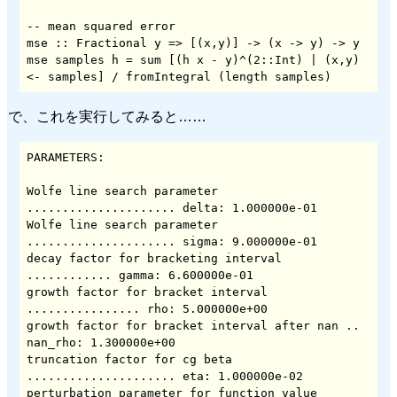
-- mean squared error

mse :: Fractional y => [(x,y)] -> (x -> y) -> y

mse samples h = sum [(h x - y)^(2::Int) | (x,y) 
<- samples] / fromIntegral (length samples)
で、これを実行してみると……
PARAMETERS:

Wolfe line search parameter 
..................... delta: 1.000000e-01

Wolfe line search parameter 
..................... sigma: 9.000000e-01

decay factor for bracketing interval 
............ gamma: 6.600000e-01

growth factor for bracket interval 
................ rho: 5.000000e+00

growth factor for bracket interval after nan .. 
nan_rho: 1.300000e+00

truncation factor for cg beta 
..................... eta: 1.000000e-02

perturbation parameter for function value 