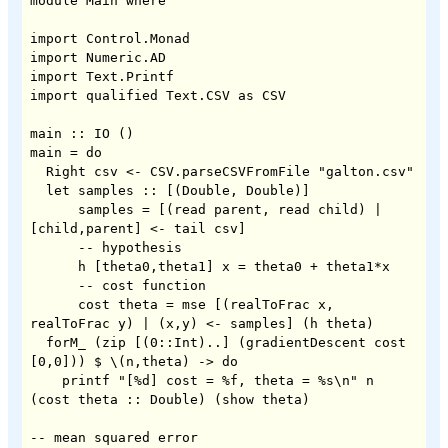
module Main where

import Control.Monad

import Numeric.AD

import Text.Printf

import qualified Text.CSV as CSV

main :: IO ()

main = do

  Right csv <- CSV.parseCSVFromFile "galton.csv"

  let samples :: [(Double, Double)]

      samples = [(read parent, read child) | 
[child,parent] <- tail csv]      

      -- hypothesis

      h [theta0,theta1] x = theta0 + theta1*x

      -- cost function

      cost theta = mse [(realToFrac x, 
realToFrac y) | (x,y) <- samples] (h theta)

  forM_ (zip [(0::Int)..] (gradientDescent cost 
[0,0])) $ \(n,theta) -> do

    printf "[%d] cost = %f, theta = %s\n" n 
(cost theta :: Double) (show theta)

-- mean squared error
