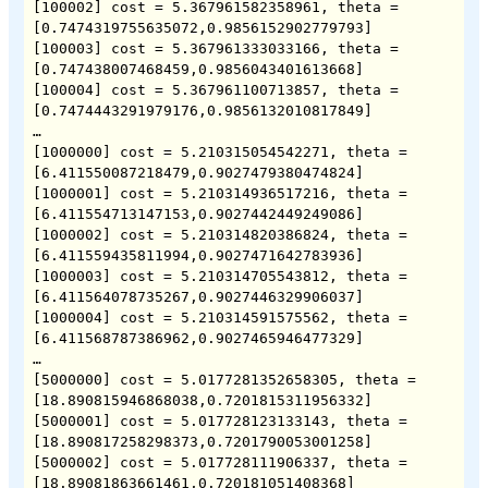
[100002] cost = 5.367961582358961, theta = 
[0.7474319755635072,0.9856152902779793]

[100003] cost = 5.367961333033166, theta = 
[0.747438007468459,0.9856043401613668]

[100004] cost = 5.367961100713857, theta = 
[0.7474443291979176,0.9856132010817849]

…

[1000000] cost = 5.210315054542271, theta = 
[6.411550087218479,0.9027479380474824]

[1000001] cost = 5.210314936517216, theta = 
[6.411554713147153,0.9027442449249086]

[1000002] cost = 5.210314820386824, theta = 
[6.411559435811994,0.9027471642783936]

[1000003] cost = 5.210314705543812, theta = 
[6.411564078735267,0.9027446329906037]

[1000004] cost = 5.210314591575562, theta = 
[6.411568787386962,0.9027465946477329]

…

[5000000] cost = 5.0177281352658305, theta = 
[18.890815946868038,0.7201815311956332]

[5000001] cost = 5.017728123133143, theta = 
[18.890817258298373,0.7201790053001258]

[5000002] cost = 5.017728111906337, theta = 
[18.89081863661461,0.720181051408368]
