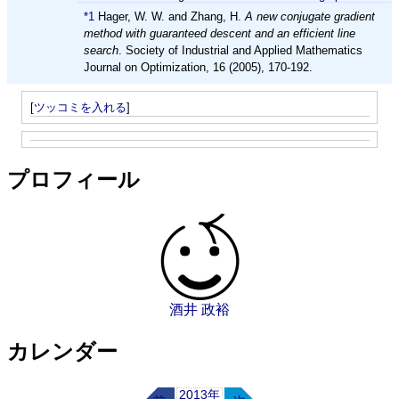
*1
Hager, W. W. and Zhang, H.
A new conjugate gradient
method with guaranteed descent and an efficient line
search
. Society of Industrial and Applied Mathematics
Journal on Optimization, 16 (2005), 170-192.
[
ツッコミを入れる
]
プロフィール
酒井 政裕
カレンダー
2013年