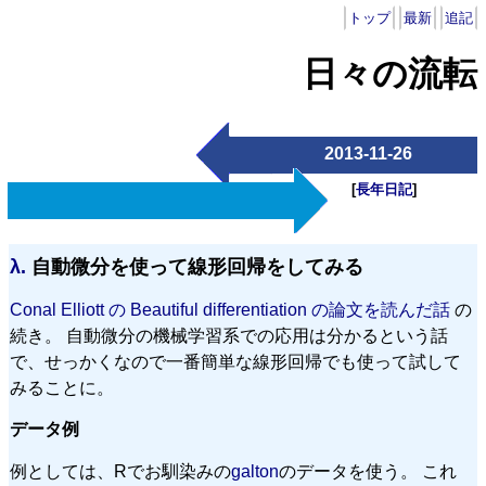
トップ
最新
追記
日々の流転
2013-11-26
[
長年日記
]
λ.
自動微分を使って線形回帰をしてみる
Conal Elliott の Beautiful differentiation の論文を読んだ話
の
続き。 自動微分の機械学習系での応用は分かるという話
で、せっかくなので一番簡単な線形回帰でも使って試して
みることに。
データ例
例としては、Rでお馴染みの
galton
のデータを使う。 これ