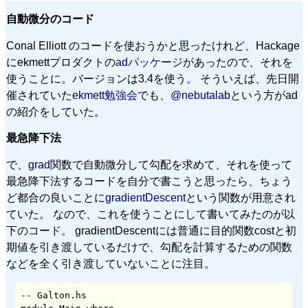
自動微分のコード
Conal Elliott のコードを使おうかと思ったけれど、Hackage
にekmettプロダクトの
adパッケージ
があったので、それを
使うことに。バージョンは3.4を使う。 そういえば、先日開
催されていた
ekmett勉強会
でも、
@nebutalab
という方がad
の紹介をしていた。
最急降下法
で、
grad
関数で自動微分して勾配を求めて、それを使って
最急降下法するコードを自分で書こうと思ったら、ちょう
ど都合の良いことに
gradientDescent
という関数が用意され
ていた。 なので、これを使うことにして書いてみたのが以
下のコード。 gradientDescentには普通に目的関数costと初
期値を引き渡しているだけで、勾配を計算するための関数
などを全く引き渡していないことに注目。
-- Galton.hs
