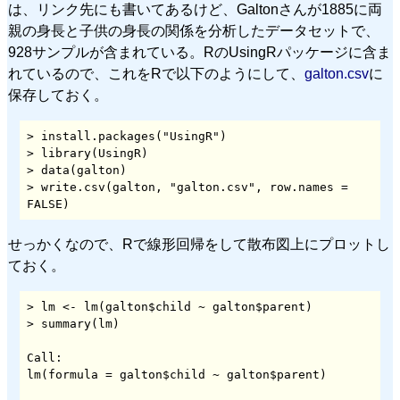
は、リンク先にも書いてあるけど、Galtonさんが1885に両
親の身長と子供の身長の関係を分析したデータセットで、
928サンプルが含まれている。RのUsingRパッケージに含ま
れているので、これをRで以下のようにして、
galton.csv
に
保存しておく。
> install.packages("UsingR")

> library(UsingR)

> data(galton)

> write.csv(galton, "galton.csv", row.names = 
FALSE)
せっかくなので、Rで線形回帰をして散布図上にプロットし
ておく。
> lm <- lm(galton$child ~ galton$parent)

> summary(lm)

Call:

lm(formula = galton$child ~ galton$parent)
