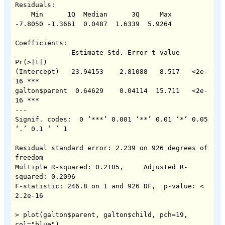
Residuals:

    Min      1Q  Median      3Q     Max 

-7.8050 -1.3661  0.0487  1.6339  5.9264 

Coefficients:

              Estimate Std. Error t value 
Pr(>|t|)    

(Intercept)   23.94153    2.81088   8.517   <2e-
16 ***

galton$parent  0.64629    0.04114  15.711   <2e-
16 ***

---

Signif. codes:  0 ‘***’ 0.001 ‘**’ 0.01 ‘*’ 0.05 
‘.’ 0.1 ‘ ’ 1 

Residual standard error: 2.239 on 926 degrees of 
freedom

Multiple R-squared: 0.2105,	Adjusted R-
squared: 0.2096 

F-statistic: 246.8 on 1 and 926 DF,  p-value: < 
2.2e-16

> plot(galton$parent, galton$child, pch=19, 
col="blue")
