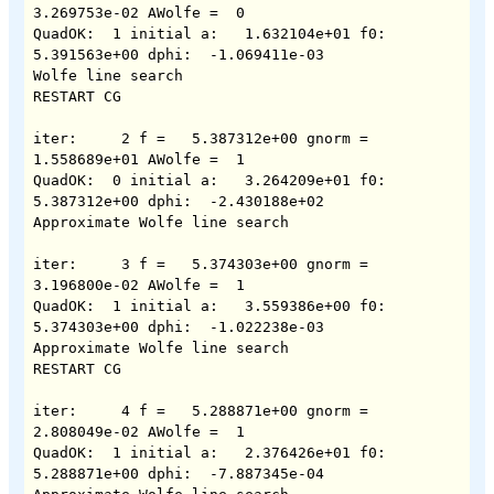
3.269753e-02 AWolfe =  0

QuadOK:  1 initial a:   1.632104e+01 f0:   
5.391563e+00 dphi:  -1.069411e-03

Wolfe line search

RESTART CG

iter:     2 f =   5.387312e+00 gnorm =   
1.558689e+01 AWolfe =  1

QuadOK:  0 initial a:   3.264209e+01 f0:   
5.387312e+00 dphi:  -2.430188e+02

Approximate Wolfe line search

iter:     3 f =   5.374303e+00 gnorm =   
3.196800e-02 AWolfe =  1

QuadOK:  1 initial a:   3.559386e+00 f0:   
5.374303e+00 dphi:  -1.022238e-03

Approximate Wolfe line search

RESTART CG

iter:     4 f =   5.288871e+00 gnorm =   
2.808049e-02 AWolfe =  1

QuadOK:  1 initial a:   2.376426e+01 f0:   
5.288871e+00 dphi:  -7.887345e-04
