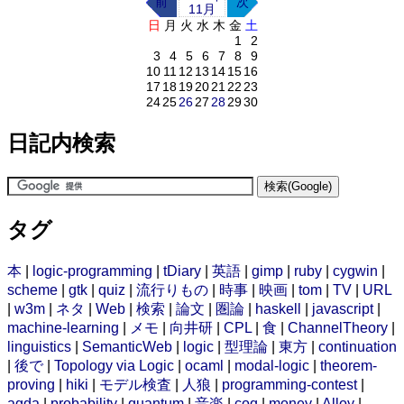
前
次
11月
日
月
火
水
木
金
土
1
2
3
4
5
6
7
8
9
10
11
12
13
14
15
16
17
18
19
20
21
22
23
24
25
26
27
28
29
30
日記内検索
タグ
本
|
logic-programming
|
tDiary
|
英語
|
gimp
|
ruby
|
cygwin
|
scheme
|
gtk
|
quiz
|
流行りもの
|
時事
|
映画
|
tom
|
TV
|
URL
|
w3m
|
ネタ
|
Web
|
検索
|
論文
|
圏論
|
haskell
|
javascript
|
machine-learning
|
メモ
|
向井研
|
CPL
|
食
|
ChannelTheory
|
linguistics
|
SemanticWeb
|
logic
|
型理論
|
東方
|
continuation
|
後で
|
Topology via Logic
|
ocaml
|
modal-logic
|
theorem-
proving
|
hiki
|
モデル検査
|
人狼
|
programming-contest
|
agda
|
probability
|
quantum
|
音楽
|
coq
|
money
|
Alloy
|