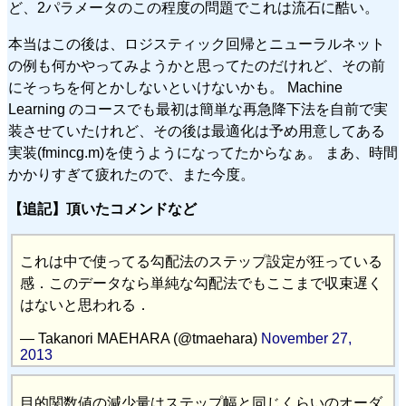
ど、2パラメータのこの程度の問題でこれは流石に酷い。
本当はこの後は、ロジスティック回帰とニューラルネット
の例も何かやってみようかと思ってたのだけれど、その前
にそっちを何とかしないといけないかも。 Machine
Learning のコースでも最初は簡単な再急降下法を自前で実
装させていたけれど、その後は最適化は予め用意してある
実装(fmincg.m)を使うようになってたからなぁ。 まあ、時間
かかりすぎて疲れたので、また今度。
【追記】頂いたコメンドなど
これは中で使ってる勾配法のステップ設定が狂っている
感．このデータなら単純な勾配法でもここまで収束遅く
はないと思われる．
— Takanori MAEHARA (@tmaehara)
November 27,
2013
目的関数値の減少量はステップ幅と同じくらいのオーダ