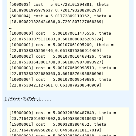
[5000003] cost = 5.017728101294881, theta = 
[18.89081995979637,0.7201793288296293]

[5000004] cost = 5.01772809110162, theta = 
[18.890821328424636,0.7201807127666369]

…

[10000000] cost = 5.001070611475556, theta = 
[22.875383075131683,0.6618880826205324]

[10000001] cost = 5.00107061095209, theta = 
[22.87538335250446,0.6618875866914469]

[10000002] cost = 5.001070610463426, theta = 
[22.875383643001708,0.6618879878893927]

[10000003] cost = 5.001070609998513, theta = 
[22.875383922680363,0.6618876495886096]

[10000004] cost = 5.001070609549686, theta = 
[22.87538421127661,0.6618879208540909]
まだかかるのかよ……
[15000000] cost = 5.000328380487849, theta = 
[23.716478910924902,0.6495830291863548]

[15000001] cost = 5.0003283804652, theta = 
[23.71647896958202,0.6495829318117019]

[15000002] cost = 5.000328380443848, theta = 