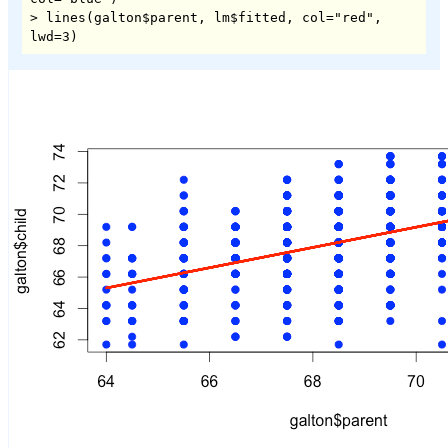
> lines(galton$parent, lm$fitted, col="red", 
lwd=3)