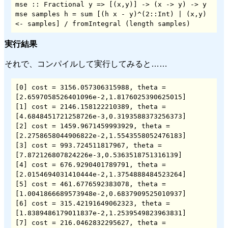
mse :: Fractional y => [(x,y)] -> (x -> y) -> y

mse samples h = sum [(h x - y)^(2::Int) | (x,y) 
<- samples] / fromIntegral (length samples)
実行結果
それで、コンパイルして実行してみると……
[0] cost = 3156.057306315988, theta = 
[2.6597058526401096e-2,1.8176025390625015]

[1] cost = 2146.158122210389, theta = 
[4.6848451721258726e-3,0.3193588373256373]

[2] cost = 1459.9671459993929, theta = 
[2.2758658044906822e-2,1.5543558052476183]

[3] cost = 993.724511817967, theta = 
[7.872126807824226e-3,0.5363518751316139]

[4] cost = 676.9290401789791, theta = 
[2.0154694031410444e-2,1.3754888484523264]

[5] cost = 461.6776592383078, theta = 
[1.0041866689573948e-2,0.6837909525010937]

[6] cost = 315.42191649062323, theta = 
[1.8389486179011837e-2,1.2539549823963831]

[7] cost = 216.0462832295627, theta = 