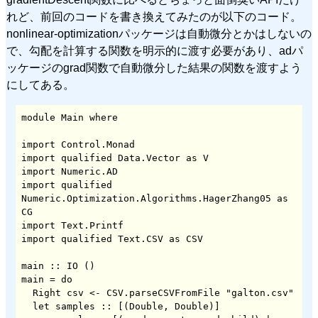
れど、前回のコードを書き換えてみたのが以下のコード。
nonlinear-optimizationパッケージは自動微分とかはしないの
で、勾配を計算する関数を明示的に渡す必要があり、adパ
ッケージのgrad関数で自動微分した結果の関数を渡すよう
にしてある。
module Main where

import Control.Monad

import qualified Data.Vector as V

import Numeric.AD

import qualified 
Numeric.Optimization.Algorithms.HagerZhang05 as 
CG

import Text.Printf

import qualified Text.CSV as CSV

main :: IO ()

main = do

  Right csv <- CSV.parseCSVFromFile "galton.csv"

  let samples :: [(Double, Double)]
