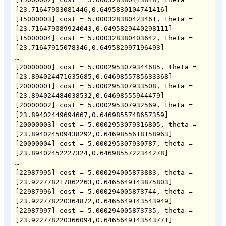
[23.71647903081446,0.6495830104741416]

[15000003] cost = 5.000328380423461, theta = 
[23.716479089924043,0.6495829440298111]

[15000004] cost = 5.000328380403642, theta = 
[23.71647915078346,0.649582997196493]

…

[20000000] cost = 5.0002953079344685, theta = 
[23.894024471635685,0.6469855785633368]

[20000001] cost = 5.000295307933508, theta = 
[23.894024484038532,0.64698555944479]

[20000002] cost = 5.000295307932569, theta = 
[23.89402449694667,0.6469855748657359]

[20000003] cost = 5.0002953079316805, theta = 
[23.894024509438292,0.6469855618158963]

[20000004] cost = 5.000295307930787, theta = 
[23.89402452227324,0.6469855722344278]

…

[22987995] cost = 5.000294005873883, theta = 
[23.922778217862263,0.6465649143875803]

[22987996] cost = 5.000294005873744, theta = 
[23.922778220364872,0.6465649143543949]

[22987997] cost = 5.000294005873735, theta = 
[23.922778220366094,0.6465649143543771]
