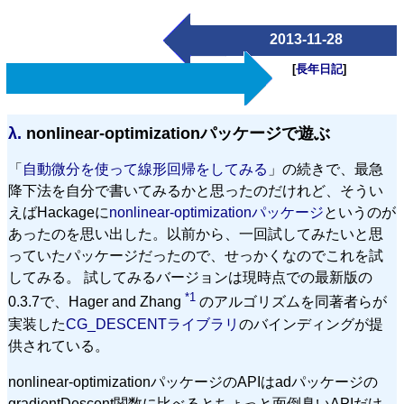
2013-11-28
[
長年日記
]
λ.
nonlinear-optimizationパッケージで遊ぶ
「
自動微分を使って線形回帰をしてみる
」の続きで、最急
降下法を自分で書いてみるかと思ったのだけれど、そうい
えばHackageに
nonlinear-optimizationパッケージ
というのが
あったのを思い出した。以前から、一回試してみたいと思
っていたパッケージだったので、せっかくなのでこれを試
してみる。 試してみるバージョンは現時点での最新版の
*1
0.3.7で、Hager and Zhang
のアルゴリズムを同著者らが
実装した
CG_DESCENTライブラリ
のバインディングが提
供されている。
nonlinear-optimizationパッケージのAPIはadパッケージの
gradientDescent関数に比べるとちょっと面倒臭いAPIだけ