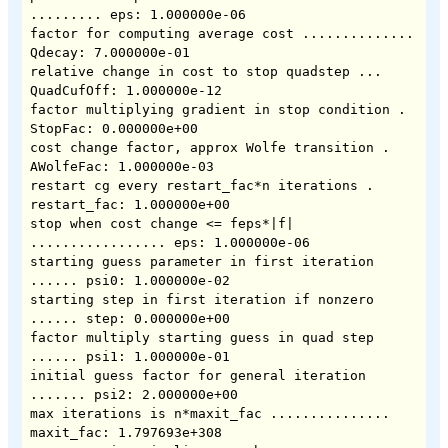
......... eps: 1.000000e-06

factor for computing average cost .............. 
Qdecay: 7.000000e-01

relative change in cost to stop quadstep ... 
QuadCufOff: 1.000000e-12

factor multiplying gradient in stop condition . 
StopFac: 0.000000e+00

cost change factor, approx Wolfe transition . 
AWolfeFac: 1.000000e-03

restart cg every restart_fac*n iterations . 
restart_fac: 1.000000e+00

stop when cost change <= feps*|f| 
................. eps: 1.000000e-06

starting guess parameter in first iteration 
...... psi0: 1.000000e-02

starting step in first iteration if nonzero 
...... step: 0.000000e+00

factor multiply starting guess in quad step 
...... psi1: 1.000000e-01

initial guess factor for general iteration 
....... psi2: 2.000000e+00

max iterations is n*maxit_fac ............... 
maxit_fac: 1.797693e+308
