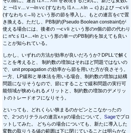
その際に、連言 l1∧…∧ln を表現するために、新たな変数c
と ￢l1∨…∨￢ln∨c (すなわち l1∧…∧ln → c) および ￢c∨li
(すなわち c→li) という形の節を導入し、もとの連言をcで置
き換える。ただし、PB制約(Pseudo Boolean constraint)が
使える場合には、後者の ￢c∨li という形のn個の節の代わり
に n*c ≦ l1+…+ln という形の単一のPB制約を加えても良い
ことが知られている。
しかし、いずれの方法が効率が良いだろうか? DPLLで解く
ことを考えると、 制約数の増加はそれほど問題ではないの
で、unit propagation の効率から節を用いた方が良さそう。
一方、LP緩和と単体法を用いる場合、制約数の増加は結構
問題になりそうなので、節にすることで緩和問題の実行可
能領域が狭められるメリットと、制約数の増加のデメリッ
トのトレードオフになりそう。
といっても、どれくらい狭まるのかピンとこなかったの
で、2つのリテラルの連言x∧yの場合について、
Sage
でプロ
ットしてみた。 どちらの場合についても、新たに導入した
変数の取りうる値の範囲は下に閉じていることは明らかな