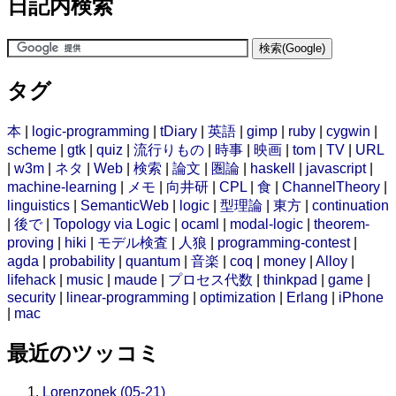
日記内検索
タグ
本
|
logic-programming
|
tDiary
|
英語
|
gimp
|
ruby
|
cygwin
|
scheme
|
gtk
|
quiz
|
流行りもの
|
時事
|
映画
|
tom
|
TV
|
URL
|
w3m
|
ネタ
|
Web
|
検索
|
論文
|
圏論
|
haskell
|
javascript
|
machine-learning
|
メモ
|
向井研
|
CPL
|
食
|
ChannelTheory
|
linguistics
|
SemanticWeb
|
logic
|
型理論
|
東方
|
continuation
|
後で
|
Topology via Logic
|
ocaml
|
modal-logic
|
theorem-
proving
|
hiki
|
モデル検査
|
人狼
|
programming-contest
|
agda
|
probability
|
quantum
|
音楽
|
coq
|
money
|
Alloy
|
lifehack
|
music
|
maude
|
プロセス代数
|
thinkpad
|
game
|
security
|
linear-programming
|
optimization
|
Erlang
|
iPhone
|
mac
最近のツッコミ
Lorenzonek (05-21)