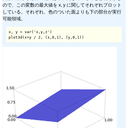
ので、この変数の最大値を x, y に関してそれぞれプロット
している。それぞれ、色のついた面よりも下の部分が実行
可能領域。
x, y = var('x,y,z')

plot3d(x+y / 2, (x,0,1), (y,0,1))