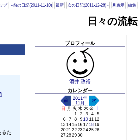
ップ
«前の日記(2011-11-10)
最新
次の日記(2011-12-28)»
月表示
編集
日々の流転
プロフィール
酒井 政裕
カレンダー
題
2011年
前
次
11月
日
月
火
水
木
金
土
1
2
3
4
5
6
7
8
9
10
11
12
13
14
15
16
17
18
19
20
21
22
23
24
25
26
あるた
27
28
29
30