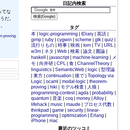
日記内検索
使ってな
そうだ。
も。
タグ
本
|
logic-programming
|
tDiary
|
英語
|
m-proving
gimp
|
ruby
|
cygwin
|
scheme
|
gtk
|
quiz
|
流行りもの
|
時事
|
映画
|
tom
|
TV
|
URL
|
w3m
|
ネタ
|
Web
|
検索
|
論文
|
圏論
|
haskell
|
javascript
|
machine-learning
|
メ
モ
|
向井研
|
CPL
|
食
|
ChannelTheory
|
linguistics
|
SemanticWeb
|
logic
|
型理論
|
東方
|
continuation
|
後で
|
Topology via
Logic
|
ocaml
|
modal-logic
|
theorem-
proving
|
hiki
|
モデル検査
|
人狼
|
programming-contest
|
agda
|
probability
|
quantum
|
音楽
|
coq
|
money
|
Alloy
|
lifehack
|
music
|
maude
|
プロセス代数
|
thinkpad
|
game
|
security
|
linear-
programming
|
optimization
|
Erlang
|
iPhone
|
mac
最近のツッコミ