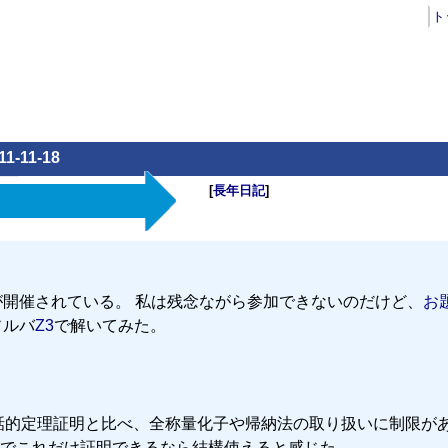
ト
11-11-18
[
長年日記
]
開催されている。 私は残念ながら参加できないのだけど、
お
ソルバ
Z3
で解いてみた。
対話的定理証明と比べ、全称量化子や帰納法の取り扱いに制限が
でこれだけ証明できるなら結構使えると感じた。