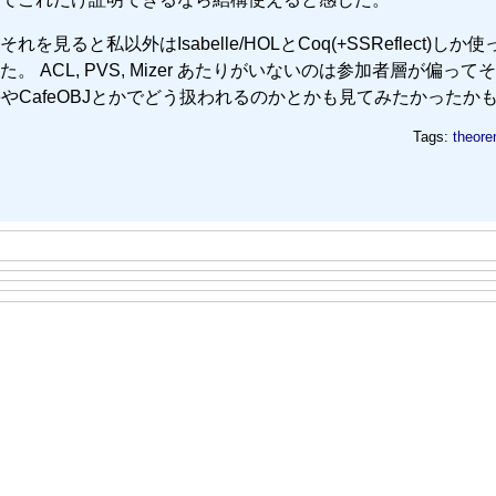
と私以外はIsabelle/HOLとCoq(+SSReflect)しか
ACL, PVS, Mizer あたりがいないのは参加者層が偏って
やCafeOBJとかでどう扱われるのかとかも見てみたかったか
Tags:
theore