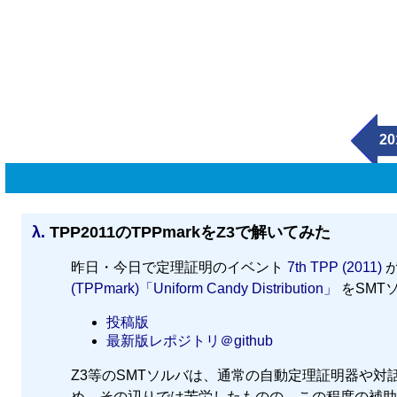
20
λ.
TPP2011のTPPmarkをZ3で解いてみた
昨日・今日で定理証明のイベント
7th TPP (2011)
が
(TPPmark)「Uniform Candy Distribution」
をSMT
投稿版
最新版レポジトリ＠github
Z3等のSMTソルバは、通常の自動定理証明器や
め、その辺りでは苦労したものの、この程度の補助