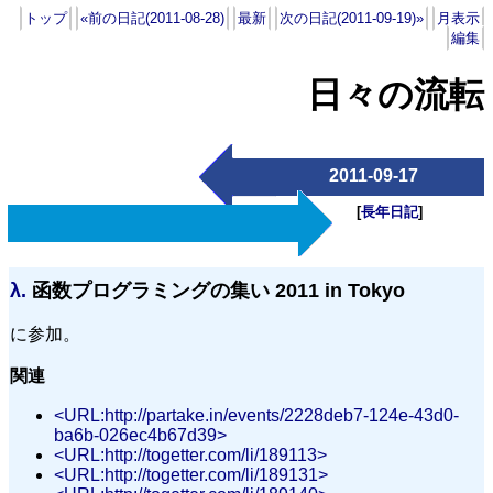
トップ
«前の日記(2011-08-28)
最新
次の日記(2011-09-19)»
月表示
編集
日々の流転
2011-09-17
[
長年日記
]
λ.
函数プログラミングの集い 2011 in Tokyo
に参加。
関連
<URL:http://partake.in/events/2228deb7-124e-43d0-
ba6b-026ec4b67d39>
<URL:http://togetter.com/li/189113>
<URL:http://togetter.com/li/189131>