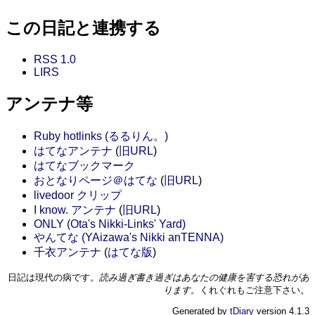
この日記と連携する
RSS 1.0
LIRS
アンテナ等
Ruby hotlinks (るるりん。)
はてなアンテナ
(
旧URL
)
はてなブックマーク
おとなりページ＠はてな
(
旧URL
)
livedoor クリップ
I know. アンテナ
(
旧URL
)
ONLY (Ota's Nikki-Links' Yard)
やんてな (YAizawa's Nikki anTENNA)
千衣アンテナ
(
はてな版
)
日記は現代の病です。
読み過ぎ書き過ぎはあなたの健康を害する恐れがあ
ります。
くれぐれもご注意下さい。
Generated by
tDiary
version 4.1.3