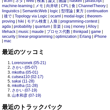
|
w3m
|
ネタ
|
Web
|
検索
|
論文
|
圏論
|
haskell
|
javascript
|
machine-learning
|
メモ
|
向井研
|
CPL
|
食
|
ChannelTheory
|
linguistics
|
SemanticWeb
|
logic
|
型理論
|
東方
|
continuation
|
後で
|
Topology via Logic
|
ocaml
|
modal-logic
|
theorem-
proving
|
hiki
|
モデル検査
|
人狼
|
programming-contest
|
agda
|
probability
|
quantum
|
音楽
|
coq
|
money
|
Alloy
|
lifehack
|
music
|
maude
|
プロセス代数
|
thinkpad
|
game
|
security
|
linear-programming
|
optimization
|
Erlang
|
iPhone
|
mac
最近のツッコミ
Lorenzonek (05-21)
さかい (05-07)
mkotha (05-01)
cutsea110 (02-17)
sakai (11-28)
mkotha (11-28)
さかい (07-19)
山本和彦 (07-19)
最近のトラックバック