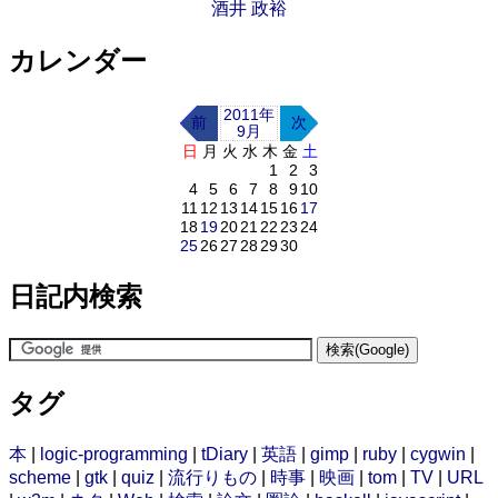
酒井 政裕
カレンダー
2011年
前
次
9月
日
月
火
水
木
金
土
1
2
3
4
5
6
7
8
9
10
11
12
13
14
15
16
17
18
19
20
21
22
23
24
25
26
27
28
29
30
日記内検索
タグ
本
|
logic-programming
|
tDiary
|
英語
|
gimp
|
ruby
|
cygwin
|
scheme
|
gtk
|
quiz
|
流行りもの
|
時事
|
映画
|
tom
|
TV
|
URL