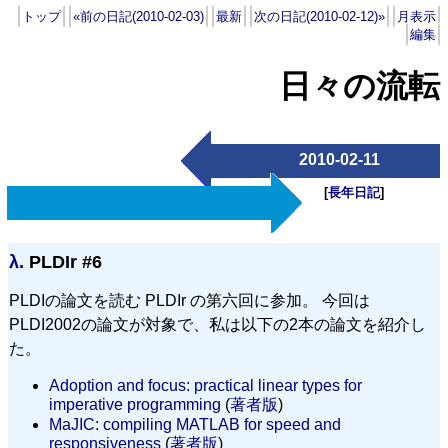
トップ
«前の日記(2010-02-03)
最新
次の日記(2010-02-12)»
月表示
編集
日々の流転
2010-02-11
[
長年日記
]
λ.
PLDIr #6
PLDIの論文を読む PLDIr の第六回に参加。 今回は
PLDI2002の論文が対象で、私は以下の2本の論文を紹介し
た。
Adoption and focus: practical linear types for
imperative programming
(
著者版
)
MaJIC: compiling MATLAB for speed and
responsiveness
(
著者版
)