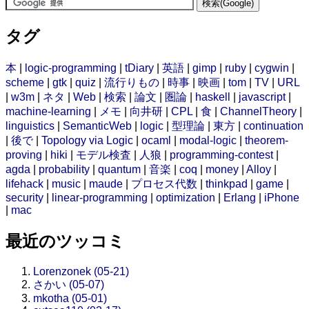
タグ
本
|
logic-programming
|
tDiary
|
英語
|
gimp
|
ruby
|
cygwin
|
scheme
|
gtk
|
quiz
|
流行りもの
|
時事
|
映画
|
tom
|
TV
|
URL
|
w3m
|
ネタ
|
Web
|
検索
|
論文
|
圏論
|
haskell
|
javascript
|
machine-learning
|
メモ
|
向井研
|
CPL
|
食
|
ChannelTheory
|
linguistics
|
SemanticWeb
|
logic
|
型理論
|
東方
|
continuation
|
後で
|
Topology via Logic
|
ocaml
|
modal-logic
|
theorem-
proving
|
hiki
|
モデル検査
|
人狼
|
programming-contest
|
agda
|
probability
|
quantum
|
音楽
|
coq
|
money
|
Alloy
|
lifehack
|
music
|
maude
|
プロセス代数
|
thinkpad
|
game
|
security
|
linear-programming
|
optimization
|
Erlang
|
iPhone
|
mac
最近のツッコミ
Lorenzonek (05-21)
さかい (05-07)
mkotha (05-01)