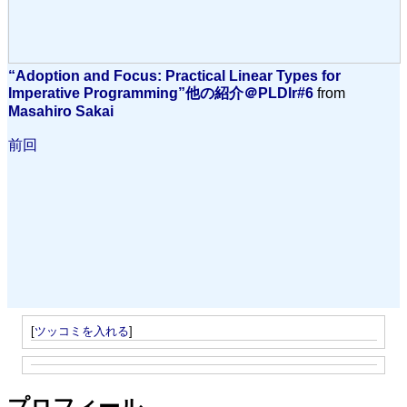
“Adoption and Focus: Practical Linear Types for
Imperative Programming”他の紹介＠PLDIr#6
from
Masahiro Sakai
前回
[
ツッコミを入れる
]
プロフィール