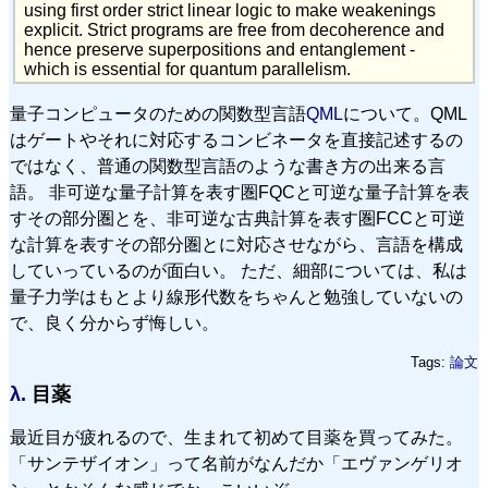
using first order strict linear logic to make weakenings
explicit. Strict programs are free from decoherence and
hence preserve superpositions and entanglement -
which is essential for quantum parallelism.
量子コンピュータのための関数型言語
QML
について。QML
はゲートやそれに対応するコンビネータを直接記述するの
ではなく、普通の関数型言語のような書き方の出来る言
語。 非可逆な量子計算を表す圏FQCと可逆な量子計算を表
すその部分圏とを、非可逆な古典計算を表す圏FCCと可逆
な計算を表すその部分圏とに対応させながら、言語を構成
していっているのが面白い。 ただ、細部については、私は
量子力学はもとより線形代数をちゃんと勉強していないの
で、良く分からず悔しい。
Tags:
論文
λ.
目薬
最近目が疲れるので、生まれて初めて目薬を買ってみた。
「サンテザイオン」って名前がなんだか「エヴァンゲリオ