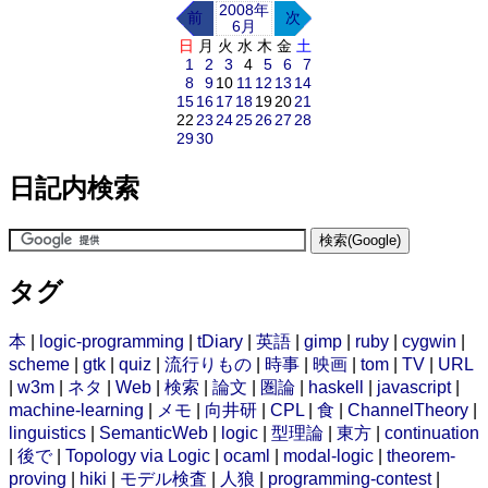
2008年
前
次
6月
日
月
火
水
木
金
土
1
2
3
4
5
6
7
8
9
10
11
12
13
14
15
16
17
18
19
20
21
22
23
24
25
26
27
28
29
30
日記内検索
タグ
本
|
logic-programming
|
tDiary
|
英語
|
gimp
|
ruby
|
cygwin
|
scheme
|
gtk
|
quiz
|
流行りもの
|
時事
|
映画
|
tom
|
TV
|
URL
|
w3m
|
ネタ
|
Web
|
検索
|
論文
|
圏論
|
haskell
|
javascript
|
machine-learning
|
メモ
|
向井研
|
CPL
|
食
|
ChannelTheory
|
linguistics
|
SemanticWeb
|
logic
|
型理論
|
東方
|
continuation
|
後で
|
Topology via Logic
|
ocaml
|
modal-logic
|
theorem-
proving
|
hiki
|
モデル検査
|
人狼
|
programming-contest
|