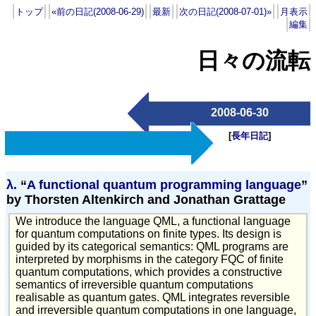
トップ
«前の日記(2008-06-29)
最新
次の日記(2008-07-01)»
月表示
編集
日々の流転
2008-06-30
[
長年日記
]
λ.
“
A functional quantum programming language
”
by Thorsten Altenkirch and Jonathan Grattage
We introduce the language QML, a functional language
for quantum computations on finite types. Its design is
guided by its categorical semantics: QML programs are
interpreted by morphisms in the category FQC of finite
quantum computations, which provides a constructive
semantics of irreversible quantum computations
realisable as quantum gates. QML integrates reversible
and irreversible quantum computations in one language,