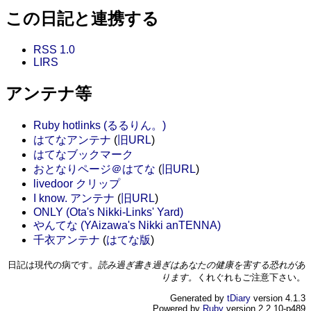
この日記と連携する
RSS 1.0
LIRS
アンテナ等
Ruby hotlinks (るるりん。)
はてなアンテナ
(
旧URL
)
はてなブックマーク
おとなりページ＠はてな
(
旧URL
)
livedoor クリップ
I know. アンテナ
(
旧URL
)
ONLY (Ota's Nikki-Links' Yard)
やんてな (YAizawa's Nikki anTENNA)
千衣アンテナ
(
はてな版
)
日記は現代の病です。
読み過ぎ書き過ぎはあなたの健康を害する恐れがあ
ります。
くれぐれもご注意下さい。
Generated by
tDiary
version 4.1.3
Powered by
Ruby
version 2.2.10-p489