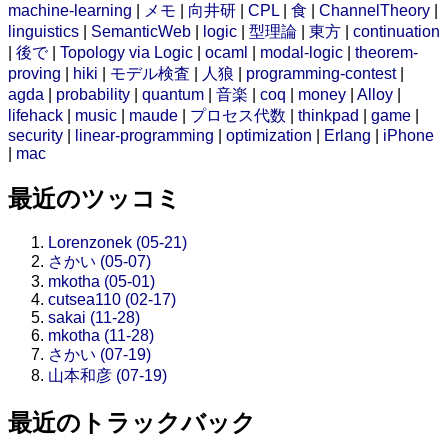
machine-learning
|
メモ
|
向井研
|
CPL
|
食
|
ChannelTheory
|
linguistics
|
SemanticWeb
|
logic
|
型理論
|
東方
|
continuation
|
後で
|
Topology via Logic
|
ocaml
|
modal-logic
|
theorem-
proving
|
hiki
|
モデル検査
|
人狼
|
programming-contest
|
agda
|
probability
|
quantum
|
音楽
|
coq
|
money
|
Alloy
|
lifehack
|
music
|
maude
|
プロセス代数
|
thinkpad
|
game
|
security
|
linear-programming
|
optimization
|
Erlang
|
iPhone
|
mac
最近のツッコミ
Lorenzonek (05-21)
さかい (05-07)
mkotha (05-01)
cutsea110 (02-17)
sakai (11-28)
mkotha (11-28)
さかい (07-19)
山本和彦 (07-19)
最近のトラックバック