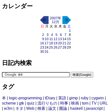
カレンダー
2007年
前
次
12月
日
月
火
水
木
金
土
1
2
3
4
5
6
7
8
9
10
11
12
13
14
15
16
17
18
19
20
21
22
23
24
25
26
27
28
29
30
31
日記内検索
タグ
本
|
logic-programming
|
tDiary
|
英語
|
gimp
|
ruby
|
cygwin
|
scheme
|
gtk
|
quiz
|
流行りもの
|
時事
|
映画
|
tom
|
TV
|
URL
|
w3m
|
ネタ
|
Web
|
検索
|
論文
|
圏論
|
haskell
|
javascript
|