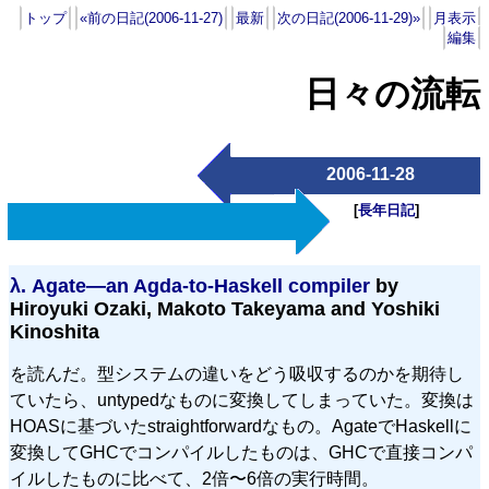
トップ
«前の日記(2006-11-27)
最新
次の日記(2006-11-29)»
月表示
編集
日々の流転
2006-11-28
[
長年日記
]
λ.
Agate—an Agda-to-Haskell compiler
by
Hiroyuki Ozaki, Makoto Takeyama and Yoshiki
Kinoshita
を読んだ。型システムの違いをどう吸収するのかを期待し
ていたら、untypedなものに変換してしまっていた。変換は
HOASに基づいたstraightforwardなもの。AgateでHaskellに
変換してGHCでコンパイルしたものは、GHCで直接コンパ
イルしたものに比べて、2倍〜6倍の実行時間。