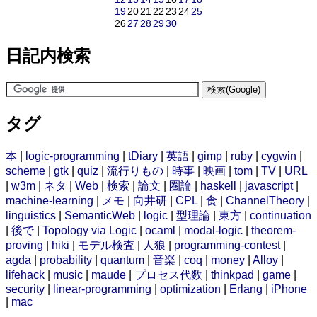
19
20
21
22
23
24
25
26
27
28
29
30
日記内検索
タグ
本
|
logic-programming
|
tDiary
|
英語
|
gimp
|
ruby
|
cygwin
|
scheme
|
gtk
|
quiz
|
流行りもの
|
時事
|
映画
|
tom
|
TV
|
URL
|
w3m
|
ネタ
|
Web
|
検索
|
論文
|
圏論
|
haskell
|
javascript
|
machine-learning
|
メモ
|
向井研
|
CPL
|
食
|
ChannelTheory
|
linguistics
|
SemanticWeb
|
logic
|
型理論
|
東方
|
continuation
|
後で
|
Topology via Logic
|
ocaml
|
modal-logic
|
theorem-
proving
|
hiki
|
モデル検査
|
人狼
|
programming-contest
|
agda
|
probability
|
quantum
|
音楽
|
coq
|
money
|
Alloy
|
lifehack
|
music
|
maude
|
プロセス代数
|
thinkpad
|
game
|
security
|
linear-programming
|
optimization
|
Erlang
|
iPhone
|
mac