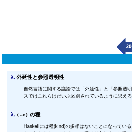
20
λ.
外延性と参照透明性
自然言語に関する議論では「外延性」と「参照透明
スではこれらはだいぶ区別されているように思える
λ.
の種
(->)
Haskellには種(kind)の多相はないことになってい