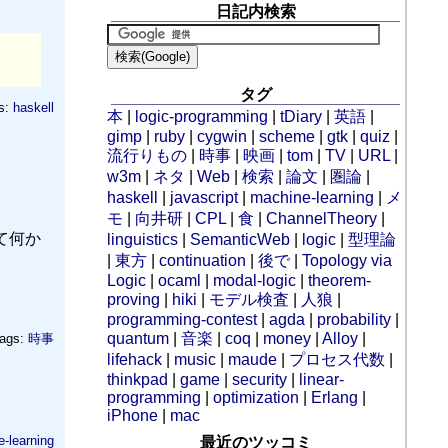
日記内検索
タグ
s:
haskell
本
|
logic-programming
|
tDiary
|
英語
|
gimp
|
ruby
|
cygwin
|
scheme
|
gtk
|
quiz
|
流行りもの
|
時事
|
映画
|
tom
|
TV
|
URL
|
w3m
|
ネタ
|
Web
|
検索
|
論文
|
圏論
|
haskell
|
javascript
|
machine-learning
|
メ
モ
|
向井研
|
CPL
|
食
|
ChannelTheory
|
」って何か
linguistics
|
SemanticWeb
|
logic
|
型理論
|
東方
|
continuation
|
後で
|
Topology via
Logic
|
ocaml
|
modal-logic
|
theorem-
proving
|
hiki
|
モデル検査
|
人狼
|
programming-contest
|
agda
|
probability
|
quantum
|
音楽
|
coq
|
money
|
Alloy
|
ags:
時事
lifehack
|
music
|
maude
|
プロセス代数
|
thinkpad
|
game
|
security
|
linear-
programming
|
optimization
|
Erlang
|
iPhone
|
mac
-learning
最近のツッコミ