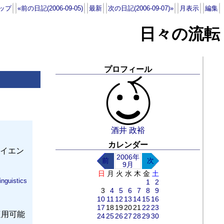
ップ
«前の日記(2006-09-05)
最新
次の日記(2006-09-07)»
月表示
編集
日々の流転
プロフィール
酒井 政裕
カレンダー
イエン
2006年
前
次
9月
日
月
火
水
木
金
土
linguistics
1
2
3
4
5
6
7
8
9
10
11
12
13
14
15
16
17
18
19
20
21
22
23
適用可能
24
25
26
27
28
29
30