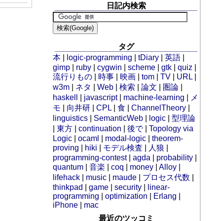
日記内検索
タグ
本
|
logic-programming
|
tDiary
|
英語
|
gimp
|
ruby
|
cygwin
|
scheme
|
gtk
|
quiz
|
流行りもの
|
時事
|
映画
|
tom
|
TV
|
URL
|
w3m
|
ネタ
|
Web
|
検索
|
論文
|
圏論
|
haskell
|
javascript
|
machine-learning
|
メ
モ
|
向井研
|
CPL
|
食
|
ChannelTheory
|
linguistics
|
SemanticWeb
|
logic
|
型理論
|
東方
|
continuation
|
後で
|
Topology via
Logic
|
ocaml
|
modal-logic
|
theorem-
proving
|
hiki
|
モデル検査
|
人狼
|
programming-contest
|
agda
|
probability
|
quantum
|
音楽
|
coq
|
money
|
Alloy
|
lifehack
|
music
|
maude
|
プロセス代数
|
thinkpad
|
game
|
security
|
linear-
programming
|
optimization
|
Erlang
|
iPhone
|
mac
最近のツッコミ