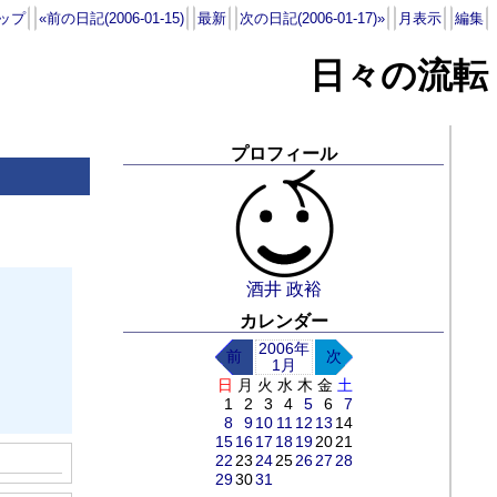
ップ
«前の日記(2006-01-15)
最新
次の日記(2006-01-17)»
月表示
編集
日々の流転
プロフィール
酒井 政裕
カレンダー
2006年
前
次
1月
日
月
火
水
木
金
土
1
2
3
4
5
6
7
8
9
10
11
12
13
14
15
16
17
18
19
20
21
22
23
24
25
26
27
28
29
30
31