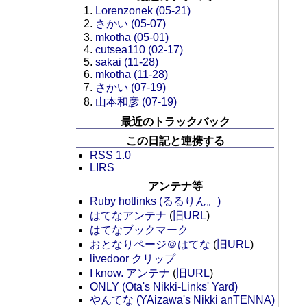
Lorenzonek (05-21)
さかい (05-07)
mkotha (05-01)
cutsea110 (02-17)
sakai (11-28)
mkotha (11-28)
さかい (07-19)
山本和彦 (07-19)
最近のトラックバック
この日記と連携する
RSS 1.0
LIRS
アンテナ等
Ruby hotlinks (るるりん。)
はてなアンテナ
(
旧URL
)
はてなブックマーク
おとなりページ＠はてな
(
旧URL
)
livedoor クリップ
I know. アンテナ
(
旧URL
)
ONLY (Ota's Nikki-Links' Yard)
やんてな (YAizawa's Nikki anTENNA)