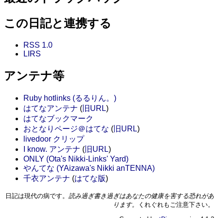
この日記と連携する
RSS 1.0
LIRS
アンテナ等
Ruby hotlinks (るるりん。)
はてなアンテナ
(
旧URL
)
はてなブックマーク
おとなりページ＠はてな
(
旧URL
)
livedoor クリップ
I know. アンテナ
(
旧URL
)
ONLY (Ota's Nikki-Links' Yard)
やんてな (YAizawa's Nikki anTENNA)
千衣アンテナ
(
はてな版
)
日記は現代の病です。
読み過ぎ書き過ぎはあなたの健康を害する恐れがあ
ります。
くれぐれもご注意下さい。