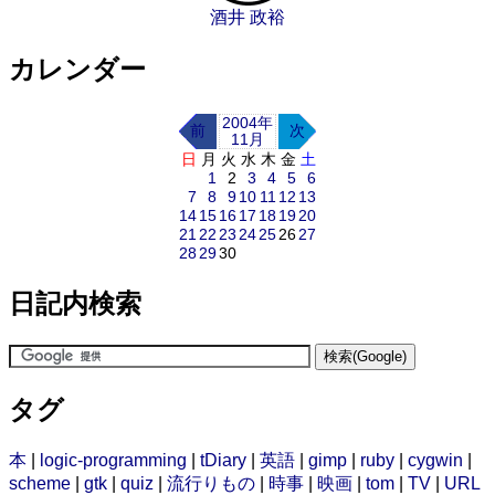
酒井 政裕
カレンダー
2004年
前
次
11月
日
月
火
水
木
金
土
1
2
3
4
5
6
7
8
9
10
11
12
13
14
15
16
17
18
19
20
21
22
23
24
25
26
27
28
29
30
日記内検索
タグ
本
|
logic-programming
|
tDiary
|
英語
|
gimp
|
ruby
|
cygwin
|
scheme
|
gtk
|
quiz
|
流行りもの
|
時事
|
映画
|
tom
|
TV
|
URL