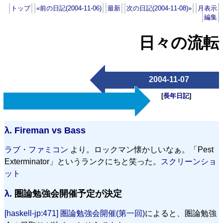
トップ
«前の日記(2004-11-06)
最新
次の日記(2004-11-08)»
月表示
編集
日々の流転
2004-11-07
[
長年日記
]
λ.
Fireman vs Bass
ラブ・ファミコン
より。ロックマン懐かしいなぁ。「Pest
Exterminator」というランクにちと笑った。
スクリーンショ
ット
λ.
圏論勉強会開催予定が決定
[haskell-jp:471] 圏論勉強会開催(第一回)
によると、圏論勉強