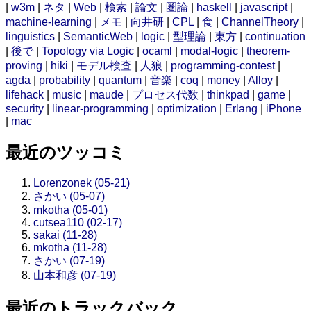
|
w3m
|
ネタ
|
Web
|
検索
|
論文
|
圏論
|
haskell
|
javascript
|
machine-learning
|
メモ
|
向井研
|
CPL
|
食
|
ChannelTheory
|
linguistics
|
SemanticWeb
|
logic
|
型理論
|
東方
|
continuation
|
後で
|
Topology via Logic
|
ocaml
|
modal-logic
|
theorem-
proving
|
hiki
|
モデル検査
|
人狼
|
programming-contest
|
agda
|
probability
|
quantum
|
音楽
|
coq
|
money
|
Alloy
|
lifehack
|
music
|
maude
|
プロセス代数
|
thinkpad
|
game
|
security
|
linear-programming
|
optimization
|
Erlang
|
iPhone
|
mac
最近のツッコミ
Lorenzonek (05-21)
さかい (05-07)
mkotha (05-01)
cutsea110 (02-17)
sakai (11-28)
mkotha (11-28)
さかい (07-19)
山本和彦 (07-19)
最近のトラックバック