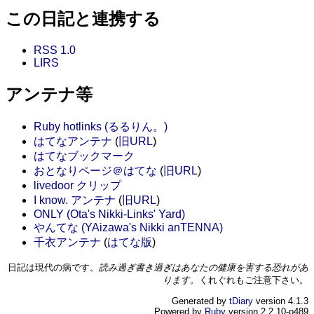
この日記と連携する
RSS 1.0
LIRS
アンテナ等
Ruby hotlinks (るるりん。)
はてなアンテナ
(
旧URL
)
はてなブックマーク
おとなりページ＠はてな
(
旧URL
)
livedoor クリップ
I know. アンテナ
(
旧URL
)
ONLY (Ota's Nikki-Links' Yard)
やんてな (YAizawa's Nikki anTENNA)
千衣アンテナ
(
はてな版
)
日記は現代の病です。
読み過ぎ書き過ぎはあなたの健康を害する恐れがあ
ります。
くれぐれもご注意下さい。
Generated by
tDiary
version 4.1.3
Powered by
Ruby
version 2.2.10-p489