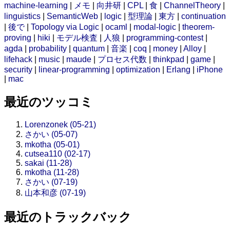
machine-learning
|
メモ
|
向井研
|
CPL
|
食
|
ChannelTheory
|
linguistics
|
SemanticWeb
|
logic
|
型理論
|
東方
|
continuation
|
後で
|
Topology via Logic
|
ocaml
|
modal-logic
|
theorem-
proving
|
hiki
|
モデル検査
|
人狼
|
programming-contest
|
agda
|
probability
|
quantum
|
音楽
|
coq
|
money
|
Alloy
|
lifehack
|
music
|
maude
|
プロセス代数
|
thinkpad
|
game
|
security
|
linear-programming
|
optimization
|
Erlang
|
iPhone
|
mac
最近のツッコミ
Lorenzonek (05-21)
さかい (05-07)
mkotha (05-01)
cutsea110 (02-17)
sakai (11-28)
mkotha (11-28)
さかい (07-19)
山本和彦 (07-19)
最近のトラックバック