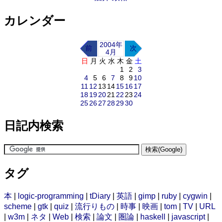
カレンダー
2004年
前
次
4月
日
月
火
水
木
金
土
1
2
3
4
5
6
7
8
9
10
11
12
13
14
15
16
17
18
19
20
21
22
23
24
25
26
27
28
29
30
日記内検索
タグ
本
|
logic-programming
|
tDiary
|
英語
|
gimp
|
ruby
|
cygwin
|
scheme
|
gtk
|
quiz
|
流行りもの
|
時事
|
映画
|
tom
|
TV
|
URL
|
w3m
|
ネタ
|
Web
|
検索
|
論文
|
圏論
|
haskell
|
javascript
|