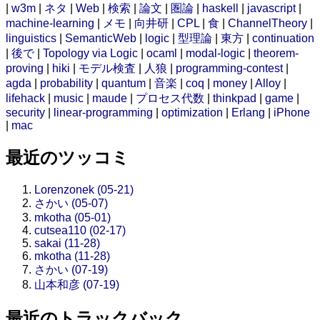
|
w3m
|
ネタ
|
Web
|
検索
|
論文
|
圏論
|
haskell
|
javascript
|
machine-learning
|
メモ
|
向井研
|
CPL
|
食
|
ChannelTheory
|
linguistics
|
SemanticWeb
|
logic
|
型理論
|
東方
|
continuation
|
後で
|
Topology via Logic
|
ocaml
|
modal-logic
|
theorem-
proving
|
hiki
|
モデル検査
|
人狼
|
programming-contest
|
agda
|
probability
|
quantum
|
音楽
|
coq
|
money
|
Alloy
|
lifehack
|
music
|
maude
|
プロセス代数
|
thinkpad
|
game
|
security
|
linear-programming
|
optimization
|
Erlang
|
iPhone
|
mac
最近のツッコミ
Lorenzonek (05-21)
さかい (05-07)
mkotha (05-01)
cutsea110 (02-17)
sakai (11-28)
mkotha (11-28)
さかい (07-19)
山本和彦 (07-19)
最近のトラックバック