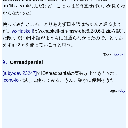
mk/library.mkなんだけど、こっちはどう直せばいいか良くわ
からなかった)。
使ってみたところ、とりあえず日本語はちゃんと通るよう
だ。
wxHaskell
は(wxhaskell-bin-msw-ghc6.2-0.6-1.zipを試し
た限りでは)日本語がまともには通らなかったので、とりあ
えずgtk2hsを使っていこうと思う。
Tags:
haskell
λ.
IO#readpartial
[ruby-dev:23247]
でIO#readpartialの実装が出てきたので、
iconv-io
で試しに使ってみる。うん、確かに便利そうだ。
Tags:
ruby