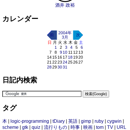
酒井 政裕
カレンダー
2004年
前
次
3月
日
月
火
水
木
金
土
1
2
3
4
5
6
7
8
9
10
11
12
13
14
15
16
17
18
19
20
21
22
23
24
25
26
27
28
29
30
31
日記内検索
タグ
本
|
logic-programming
|
tDiary
|
英語
|
gimp
|
ruby
|
cygwin
|
scheme
|
gtk
|
quiz
|
流行りもの
|
時事
|
映画
|
tom
|
TV
|
URL