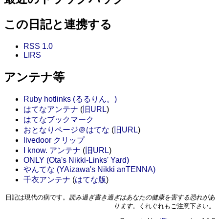
この日記と連携する
RSS 1.0
LIRS
アンテナ等
Ruby hotlinks (るるりん。)
はてなアンテナ
(
旧URL
)
はてなブックマーク
おとなりページ＠はてな
(
旧URL
)
livedoor クリップ
I know. アンテナ
(
旧URL
)
ONLY (Ota's Nikki-Links' Yard)
やんてな (YAizawa's Nikki anTENNA)
千衣アンテナ
(
はてな版
)
日記は現代の病です。
読み過ぎ書き過ぎはあなたの健康を害する恐れがあ
ります。
くれぐれもご注意下さい。