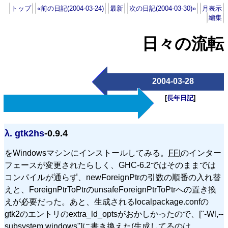
トップ
«前の日記(2004-03-24)
最新
次の日記(2004-03-30)»
月表示
編集
日々の流転
2004-03-28
[
長年日記
]
λ.
gtk2hs
-0.9.4
をWindowsマシンにインストールしてみる。
FFI
のインター
フェースが変更されたらしく、
GHC
-6.2ではそのままでは
コンパイルが通らず、newForeignPtrの引数の順番の入れ替
えと、ForeignPtrToPtrのunsafeForeignPtrToPtrへの置き換
えが必要だった。あと、生成されるlocalpackage.confの
gtk2のエントリのextra_ld_optsがおかしかったので、["-Wl,--
subsystem,windows"]に書き換えた(生成してるのは