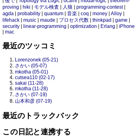
|
後で
|
Topology via Logic
|
ocaml
|
modal-logic
|
theorem-
proving
|
hiki
|
モデル検査
|
人狼
|
programming-contest
|
agda
|
probability
|
quantum
|
音楽
|
coq
|
money
|
Alloy
|
lifehack
|
music
|
maude
|
プロセス代数
|
thinkpad
|
game
|
security
|
linear-programming
|
optimization
|
Erlang
|
iPhone
|
mac
最近のツッコミ
Lorenzonek (05-21)
さかい (05-07)
mkotha (05-01)
cutsea110 (02-17)
sakai (11-28)
mkotha (11-28)
さかい (07-19)
山本和彦 (07-19)
最近のトラックバック
この日記と連携する