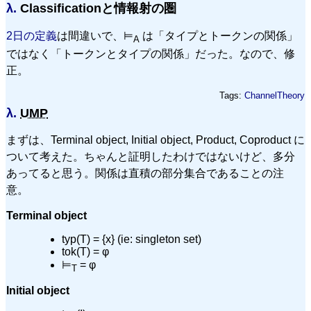
λ.
Classificationと情報射の圏
2日の定義
は間違いで、⊨
は「タイプとトークンの関係」
A
ではなく「トークンとタイプの関係」だった。なので、修
正。
Tags:
ChannelTheory
λ.
UMP
まずは、Terminal object, Initial object, Product, Coproduct に
ついて考えた。ちゃんと証明したわけではないけど、多分
あってると思う。関係は直積の部分集合であることの注
意。
Terminal object
typ(T) = {x} (ie: singleton set)
tok(T) = φ
⊨
= φ
T
Initial object