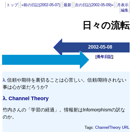
トップ
«前の日記(2002-05-07)
最新
次の日記(2002-05-09)»
月表示
編集
日々の流転
2002-05-08
[
長年日記
]
λ.
信頼や期待を裏切ることは心苦しい。信頼/期待されない
事は心が楽だろうか?
λ.
Channel Theory
竹内さんの「学習の経過」。情報射はInfomorphismの訳な
のか。
Tags:
ChannelTheory
URL