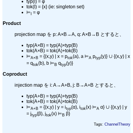
typ(I) = φ
tok(I) = {x} (ie: singleton set)
⊨
= φ
I
Product
projection map を p: A×B→A, q: A×B→B とすると、
typ(A×B) = typ(A)×typ(B)
tok(A×B) = tok(A)+tok(B)
⊨
= {(x,y) | x = p
(a), a ⊨
p
(y)} ∪ {(x,y) | x
A×B
tok
A
typ
= q
(b), b ⊨
q
(y)}
tok
B
typ
Coproduct
injection map を i: A→A+B, j: B→A+B とすると、
typ(A+B) = typ(A)+typ(B)
tok(A+B) = tok(A)×tok(B)
⊨
= {(x,y) | y = i
(α), i
(x) ⊨
α} ∪ {(x,y) | y
A+B
typ
tok
A
= j
(β), j
(x) ⊨
β}
typ
tok
B
Tags:
ChannelTheory