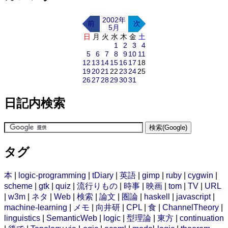
2002年
前
次
5月
日
月
火
水
木
金
土
1
2
3
4
5
6
7
8
9
10
11
12
13
14
15
16
17
18
19
20
21
22
23
24
25
26
27
28
29
30
31
日記内検索
タグ
本
|
logic-programming
|
tDiary
|
英語
|
gimp
|
ruby
|
cygwin
|
scheme
|
gtk
|
quiz
|
流行りもの
|
時事
|
映画
|
tom
|
TV
|
URL
|
w3m
|
ネタ
|
Web
|
検索
|
論文
|
圏論
|
haskell
|
javascript
|
machine-learning
|
メモ
|
向井研
|
CPL
|
食
|
ChannelTheory
|
linguistics
|
SemanticWeb
|
logic
|
型理論
|
東方
|
continuation