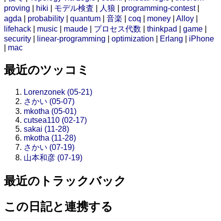
proving
|
hiki
|
モデル検査
|
人狼
|
programming-contest
|
agda
|
probability
|
quantum
|
音楽
|
coq
|
money
|
Alloy
|
lifehack
|
music
|
maude
|
プロセス代数
|
thinkpad
|
game
|
security
|
linear-programming
|
optimization
|
Erlang
|
iPhone
|
mac
最近のツッコミ
Lorenzonek (05-21)
さかい (05-07)
mkotha (05-01)
cutsea110 (02-17)
sakai (11-28)
mkotha (11-28)
さかい (07-19)
山本和彦 (07-19)
最近のトラックバック
この日記と連携する