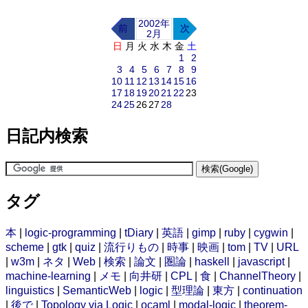
2002年
前
次
2月
日
月
火
水
木
金
土
1
2
3
4
5
6
7
8
9
10
11
12
13
14
15
16
17
18
19
20
21
22
23
24
25
26
27
28
日記内検索
タグ
本
|
logic-programming
|
tDiary
|
英語
|
gimp
|
ruby
|
cygwin
|
scheme
|
gtk
|
quiz
|
流行りもの
|
時事
|
映画
|
tom
|
TV
|
URL
|
w3m
|
ネタ
|
Web
|
検索
|
論文
|
圏論
|
haskell
|
javascript
|
machine-learning
|
メモ
|
向井研
|
CPL
|
食
|
ChannelTheory
|
linguistics
|
SemanticWeb
|
logic
|
型理論
|
東方
|
continuation
|
後で
|
Topology via Logic
|
ocaml
|
modal-logic
|
theorem-