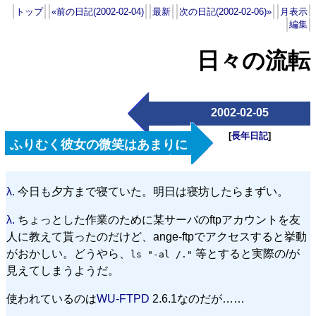
トップ
«前の日記(2002-02-04)
最新
次の日記(2002-02-06)»
月表示
編集
日々の流転
2002-02-05
[
長年日記
]
ふりむく彼女の微笑はあまりに
遠い
λ.
今日も夕方まで寝ていた。明日は寝坊したらまずい。
λ.
ちょっとした作業のために某サーバのftpアカウントを友
人に教えて貰ったのだけど、ange-ftpでアクセスすると挙動
がおかしい。どうやら、
等とすると実際の/が
ls "-al /."
見えてしまうようだ。
使われているのは
WU-FTPD
2.6.1
なのだが……