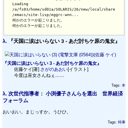
Loading 
/a/fs03/home/sd01a/SOLARIS/26/new/local/share
/emacs/site-lisp/eggrc-wnn...

何かのエラーが起こりました。

λ.
『天国に涙はいらない 3 - あだ討ちケ原の鬼女』
『天国に涙はいらない 3 - あだ討ちケ原の鬼女』
佐藤ケイ[著]
さがのあおい
[イラスト]
今度は巫女さんねぇ……
Tags:
本
λ.
次世代指導者： 小渕優子さんらを選出 世界経済
フォーラム
おいおい。まじっすか。うひひ。
Tags:
時事