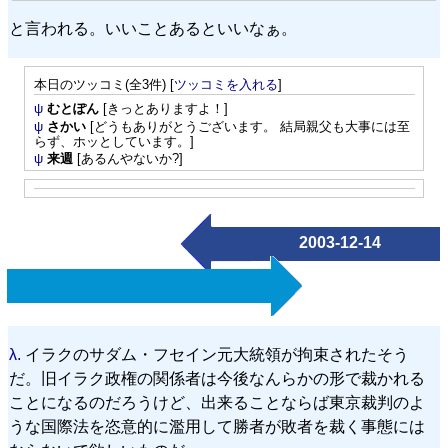
と言われる。いいことあるといいなぁ。
本日のツッコミ(全3件) [
ツッコミを入れる
]
ψ
むとぽん
[きっとありますよ！]
ψ
さかい
[どうもありがとうございます。 結局親父も大事には至
らず、ホッとしています。]
ψ
来週
[あるんやないか?]
2003-12-14
λ.
イラクのサダム・フセイン元大統領が拘束されたそう
だ。旧イラク政権の関係者は今後なんらかの形で裁かれる
ことになるのだろうけど、出来ることならば東京裁判のよ
うな国際法を恣意的に濫用して勝者が敗者を裁く事態には