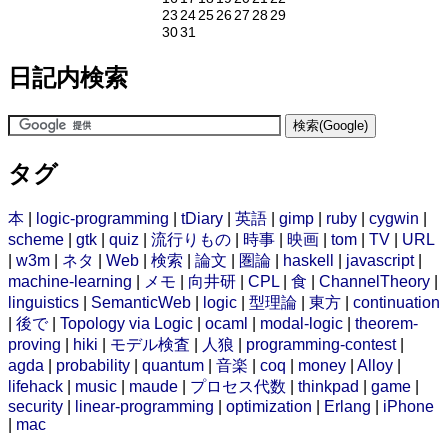
23
24
25
26
27
28
29
30
31
日記内検索
タグ
本
|
logic-programming
|
tDiary
|
英語
|
gimp
|
ruby
|
cygwin
|
scheme
|
gtk
|
quiz
|
流行りもの
|
時事
|
映画
|
tom
|
TV
|
URL
|
w3m
|
ネタ
|
Web
|
検索
|
論文
|
圏論
|
haskell
|
javascript
|
machine-learning
|
メモ
|
向井研
|
CPL
|
食
|
ChannelTheory
|
linguistics
|
SemanticWeb
|
logic
|
型理論
|
東方
|
continuation
|
後で
|
Topology via Logic
|
ocaml
|
modal-logic
|
theorem-
proving
|
hiki
|
モデル検査
|
人狼
|
programming-contest
|
agda
|
probability
|
quantum
|
音楽
|
coq
|
money
|
Alloy
|
lifehack
|
music
|
maude
|
プロセス代数
|
thinkpad
|
game
|
security
|
linear-programming
|
optimization
|
Erlang
|
iPhone
|
mac