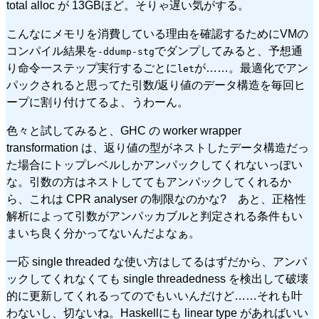
total alloc が 13GBほど。そりゃ遅い気がする。
こんなにメモリを消費している理由を確認するためにVMの
コンパイル結果を
でダンプしてみると、予想通
-ddump-stg
り命令一ステップ実行するごとに
が……。最適化でアン
let
パックされると思ってた引数/返り値のデータ構造を毎回ヒ
ープに割り付けてるよ、うわーん。
色々と試してみると、GHC の worker wrapper
transformation は、返り値の型がネストしたデータ構造だっ
た場合にトップレベルしかアンパックしてくれないっぽい
な。引数の方はネストしててもアンパックしてくれるか
ら、これは CPR analyser の制限なのかな? あと、正格性
解析によって引数がアンパッカブルと判定される条件もい
まいち良く分かってないんだよなぁ。
一応 single threaded な使い方はしてるはずだから、アンパ
ックしてくれなくても single threadedness を検出して破壊
的に更新してくれるってのでもいいんだけど……それも叶
わないし、切ないね。Haskellにも linear type があればいい