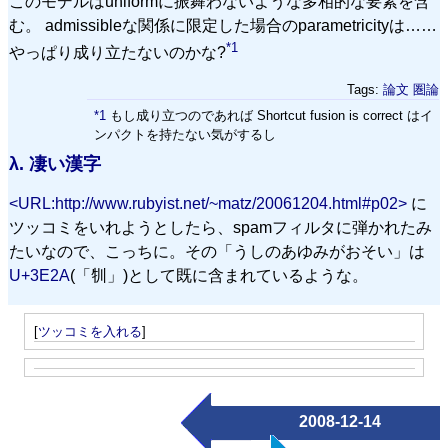
このモデルはuniformに振舞わないような多相的な要素を含
む。 admissibleな関係に限定した場合のparametricityは……
*1
やっぱり成り立たないのかな?
Tags:
論文
圏論
*1
もし成り立つのであれば Shortcut fusion is correct はイ
ンパクトを持たない気がするし
λ.
凄い漢字
<URL:http://www.rubyist.net/~matz/20061204.html#p02>
に
ツッコミをいれようとしたら、spamフィルタに弾かれたみ
たいなので、こっちに。その「うしのあゆみがおそい」は
U+3E2A
(「㸪」)として既に含まれているような。
[
ツッコミを入れる
]
2008-12-14