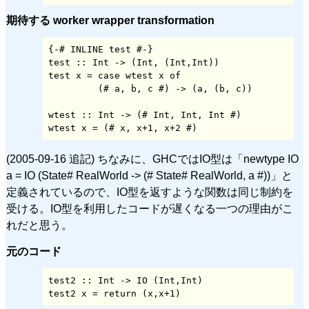
期待する worker wrapper transformation
{-# INLINE test #-}

test :: Int -> (Int, (Int,Int))

test x = case wtest x of

         (# a, b, c #) -> (a, (b, c))

wtest :: Int -> (# Int, Int, Int #)

(2005-09-16 追記) ちなみに、GHCではIO型は「newtype IO
a = IO (State# RealWorld -> (# State# RealWorld, a #))」と
定義されているので、IO型を返すような関数は同じ制約を
受ける。IO型を利用したコードが遅くなる一つの理由がこ
れだと思う。
元のコード
test2 :: Int -> IO (Int,Int)
