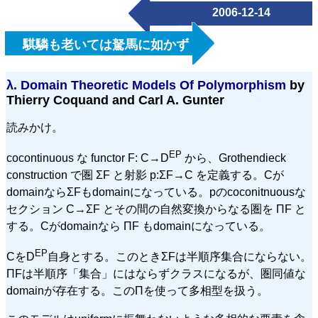
2006-12-14
騏驎も老いては駑馬に如かず
λ.
Domain Theoretic Models Of Polymorphism
by
Thierry Coquand and Carl A. Gunter
読みかけ。
EP
cocontinuous な functor F: C→D
から、Grothendieck
construction で圏 ΣF と射影 p:ΣF→C を定義する。Cが
domainならΣFもdomainになっている。pのcoconitnuousな
セクション C→ΣF とその間の自然変換からなる圏を ΠF と
する。Cがdomainなら ΠF もdomainになっている。
EP
CをD
自身とする。このときΣFは半順序集合にならない。
ΠFは半順序「集合」にはならずクラスになるが、圏同値な
domainが存在する。このΠを使って多相型を扱う。