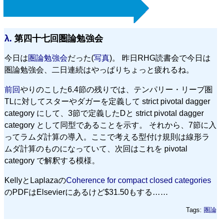
λ.
第四十七回圏論勉強会
今日は
圏論勉強会
だった(
写真
)。 昨日RHG読書会で今日は
圏論勉強会、二日連続はやっぱりちょっと疲れるね。
前回
やりのこした6.4節の残りでは、テンパリー・リーブ圏
TLに対してスターやダガーを定義して strict pivotal dagger
category にして、3節で定義したDと strict pivotal dagger
category として同型であることを示す。 それから、7節に入
ってラムダ計算の導入。ここで考える型付け規則は線形ラ
ムダ計算のものになっていて、次回はこれを pivotal
category で解釈する模様。
KellyとLaplazaの
Coherence for compact closed categories
のPDFはElsevierにあるけど$31.50もする……
Tags:
圏論