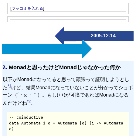
[
ツッコミを入れる
]
2005-12-14
λ.
Monadと思ったけどMonadじゃなかった何か
以下がMonadになってると思って頑張って証明しようとし
*1
た
けど、結局Monadになっていないことが分かってショボ
ーン（´・ω・｀）。もし(++)が可換であればMonadになる
*2
んだけどね
。
-- coinductive

data Automata i o = Automata [o] (i -> Automata 
o)
