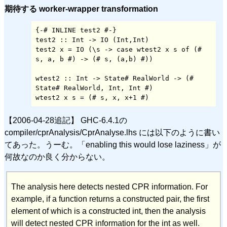
期待する worker-wrapper transformation
{-# INLINE test2 #-}

test2 :: Int -> IO (Int,Int)

test2 x = IO (\s -> case wtest2 x s of (# 
s, a, b #) -> (# s, (a,b) #))

wtest2 :: Int -> State# RealWorld -> (# 
State# RealWorld, Int, Int #)

【2006-04-28追記】 GHC-6.4.1の
compiler/cprAnalysis/CprAnalyse.lhs には以下のように書い
てあった。うーむ。「enabling this would lose laziness」が
何故なのか良く分からない。
The analysis here detects nested CPR information. For
example, if a function returns a constructed pair, the first
element of which is a constructed int, then the analysis
will detect nested CPR information for the int as well.