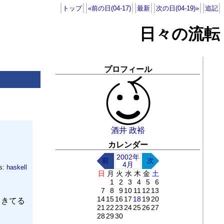
トップ
«前の日(04-17)
最新
次の日(04-19)»
追記
日々の流転
プロフィール
酒井 政裕
カレンダー
2002年
前
次
4月
s:
haskell
日
月
火
水
木
金
土
1
2
3
4
5
6
7
8
9
10
11
12
13
14
15
16
17
18
19
20
らきてる
21
22
23
24
25
26
27
28
29
30