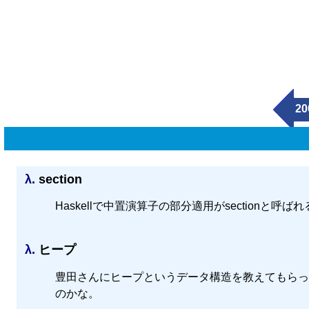
20
λ.
section
Haskellで中置演算子の部分適用がsectionと
λ.
ヒープ
豊田さんにヒープというデータ構造を教えてもらった。
のかな。