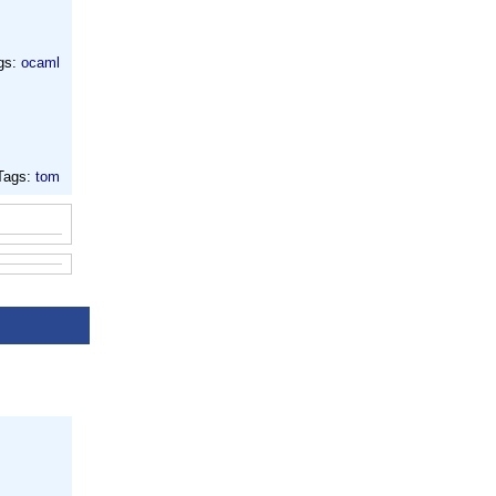
gs:
ocaml
Tags:
tom