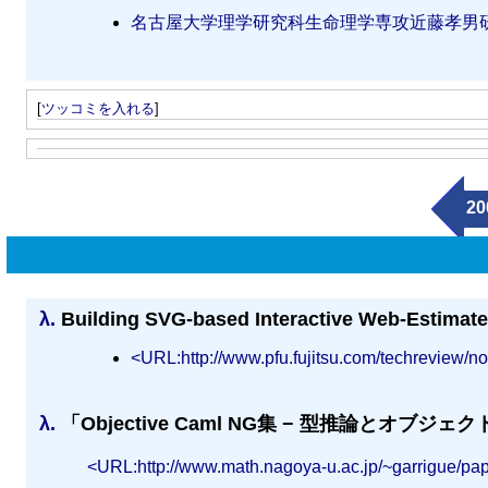
名古屋大学理学研究科生命理学専攻近藤孝男
[
ツッコミを入れる
]
20
λ.
Building SVG-based Interactive Web-Estimat
<URL:http://www.pfu.fujitsu.com/techreview/no
λ.
「Objective Caml NG集 − 型推論とオブジェクト
<URL:http://www.math.nagoya-u.ac.jp/~garrigue/pa