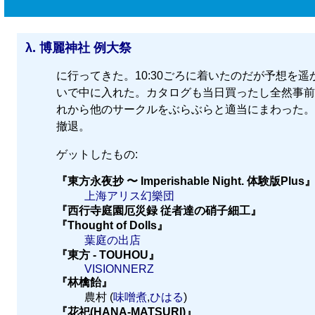
λ.
博麗神社 例大祭
に行ってきた。10:30ごろに着いたのだが予想を
いで中に入れた。カタログも当日買ったし全然事前
れから他のサークルをぶらぶらと適当にまわった。1
撤退。
ゲットしたもの:
『東方永夜抄 〜 Imperishable Night. 体験版Plus
上海アリス幻樂団
『西行寺庭園厄災録 従者達の硝子細工』
『Thought of Dolls』
葉庭の出店
『東方 - TOUHOU』
VISIONNERZ
『林檎飴』
農村 (
味噌煮
,
ひはる
)
『花祀(HANA-MATSURI)』