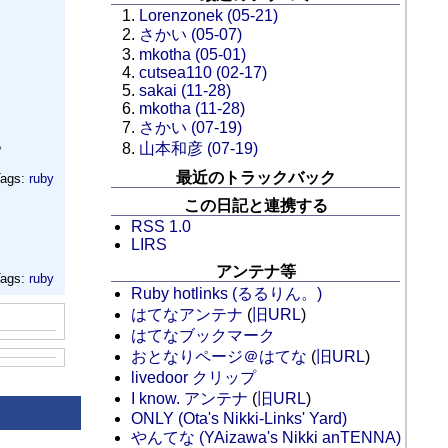
Lorenzonek (05-21)
さかい (05-07)
mkotha (05-01)
cutsea110 (02-17)
sakai (11-28)
mkotha (11-28)
さかい (07-19)
。
山本和彦 (07-19)
最近のトラックバック
ags:
ruby
この日記と連携する
RSS 1.0
LIRS
アンテナ等
ags:
ruby
Ruby hotlinks (るるりん。)
はてなアンテナ
(
旧URL
)
はてなブックマーク
おとなりページ＠はてな
(
旧URL
)
livedoor クリップ
I know. アンテナ
(
旧URL
)
ONLY (Ota's Nikki-Links' Yard)
やんてな (YAizawa's Nikki anTENNA)