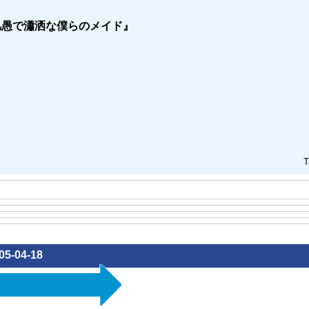
凡愚で瀟洒な僕らのメイド』
T
05-04-18