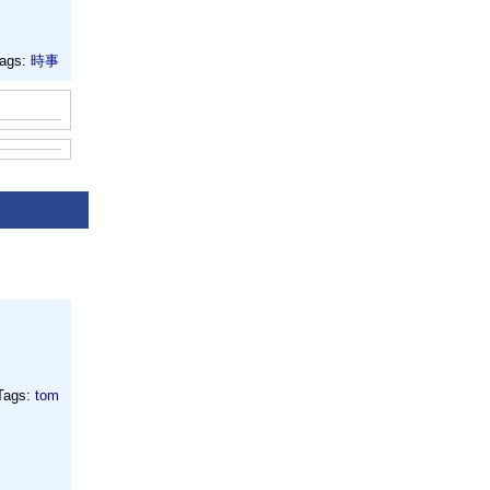
ags:
時事
Tags:
tom