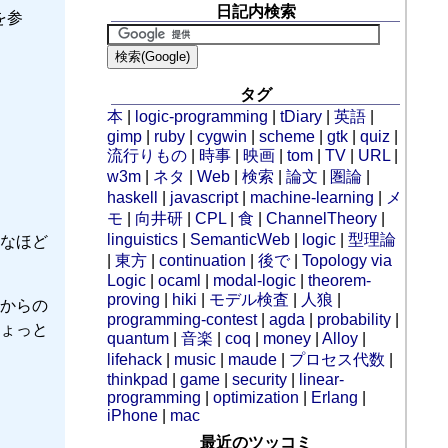
日記内検索
を参
タグ
本
|
logic-programming
|
tDiary
|
英語
|
gimp
|
ruby
|
cygwin
|
scheme
|
gtk
|
quiz
|
流行りもの
|
時事
|
映画
|
tom
|
TV
|
URL
|
w3m
|
ネタ
|
Web
|
検索
|
論文
|
圏論
|
haskell
|
javascript
|
machine-learning
|
メ
モ
|
向井研
|
CPL
|
食
|
ChannelTheory
|
linguistics
|
SemanticWeb
|
logic
|
型理論
なほど
|
東方
|
continuation
|
後で
|
Topology via
Logic
|
ocaml
|
modal-logic
|
theorem-
proving
|
hiki
|
モデル検査
|
人狼
|
からの
programming-contest
|
agda
|
probability
|
ょっと
quantum
|
音楽
|
coq
|
money
|
Alloy
|
lifehack
|
music
|
maude
|
プロセス代数
|
thinkpad
|
game
|
security
|
linear-
programming
|
optimization
|
Erlang
|
iPhone
|
mac
最近のツッコミ