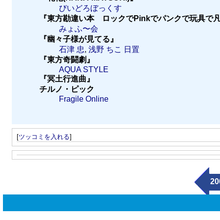
びいどろぼっくす
『東方勘違い本 ロックでPinkでパンクで玩具で
みょふ〜会
『幽々子様が見てる』
石津 忠
,
浅野 ちこ
日置
『東方奇闘劇』
AQUA STYLE
『冥土行進曲』
チルノ・ピック
Fragile Online
[
ツッコミを入れる
]
20