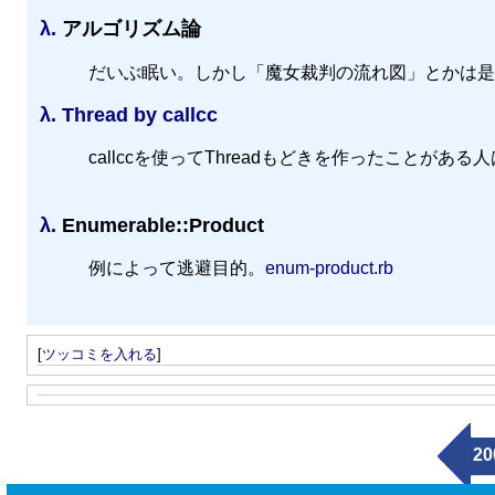
λ.
アルゴリズム論
だいぶ眠い。しかし「魔女裁判の流れ図」とかは是
λ.
Thread by callcc
callccを使ってThreadもどきを作ったこと
λ.
Enumerable::Product
例によって逃避目的。
enum-product.rb
[
ツッコミを入れる
]
20