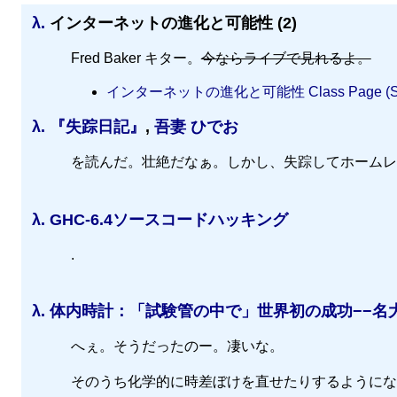
λ.
インターネットの進化と可能性 (2)
Fred Baker キター。
今ならライブで見れるよ。
インターネットの進化と可能性 Class Page (S
λ.
『失踪日記』
,
吾妻 ひでお
を読んだ。壮絶だなぁ。しかし、失踪してホームレ
λ.
GHC-6.4ソースコードハッキング
.
λ.
体内時計：「試験管の中で」世界初の成功−−名
へぇ。そうだったのー。凄いな。
そのうち化学的に時差ぼけを直せたりするようにな