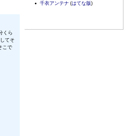
千衣アンテナ
(
はてな版
)
分くら
してそ
そこで