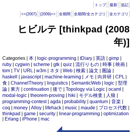
トップ
最新
追記
<<(2007)
(2009)>>
全期間
全期間/全カテゴリ
全カテゴリ
ヒビルテ [thinkpad (2008
年)]
Categories |
本
|
logic-programming
|
tDiary
|
英語
|
gimp
|
ruby
|
cygwin
|
scheme
|
gtk
|
quiz
|
流行りもの
|
時事
|
映画
|
tom
|
TV
|
URL
|
w3m
|
ネタ
|
Web
|
検索
|
論文
|
圏論
|
haskell
|
javascript
|
machine-learning
|
メモ
|
向井研
|
CPL
|
食
|
ChannelTheory
|
linguistics
|
SemanticWeb
|
logic
|
型理
論
|
東方
|
continuation
|
後で
|
Topology via Logic
|
ocaml
|
modal-logic
|
theorem-proving
|
hiki
|
モデル検査
|
人狼
|
programming-contest
|
agda
|
probability
|
quantum
|
音楽
|
coq
|
money
|
Alloy
|
lifehack
|
music
|
maude
|
プロセス代数
|
thinkpad
|
game
|
security
|
linear-programming
|
optimization
|
Erlang
|
iPhone
|
mac