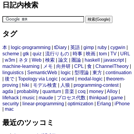
日記内検索
タグ
本
|
logic-programming
|
tDiary
|
英語
|
gimp
|
ruby
|
cygwin
|
scheme
|
gtk
|
quiz
|
流行りもの
|
時事
|
映画
|
tom
|
TV
|
URL
|
w3m
|
ネタ
|
Web
|
検索
|
論文
|
圏論
|
haskell
|
javascript
|
machine-learning
|
メモ
|
向井研
|
CPL
|
食
|
ChannelTheory
|
linguistics
|
SemanticWeb
|
logic
|
型理論
|
東方
|
continuation
|
後で
|
Topology via Logic
|
ocaml
|
modal-logic
|
theorem-
proving
|
hiki
|
モデル検査
|
人狼
|
programming-contest
|
agda
|
probability
|
quantum
|
音楽
|
coq
|
money
|
Alloy
|
lifehack
|
music
|
maude
|
プロセス代数
|
thinkpad
|
game
|
security
|
linear-programming
|
optimization
|
Erlang
|
iPhone
|
mac
最近のツッコミ