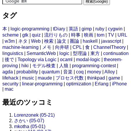
タグ
本
|
logic-programming
|
tDiary
|
英語
|
gimp
|
ruby
|
cygwin
|
scheme
|
gtk
|
quiz
|
流行りもの
|
時事
|
映画
|
tom
|
TV
|
URL
|
w3m
|
ネタ
|
Web
|
検索
|
論文
|
圏論
|
haskell
|
javascript
|
machine-learning
|
メモ
|
向井研
|
CPL
|
食
|
ChannelTheory
|
linguistics
|
SemanticWeb
|
logic
|
型理論
|
東方
|
continuation
|
後で
|
Topology via Logic
|
ocaml
|
modal-logic
|
theorem-
proving
|
hiki
|
モデル検査
|
人狼
|
programming-contest
|
agda
|
probability
|
quantum
|
音楽
|
coq
|
money
|
Alloy
|
lifehack
|
music
|
maude
|
プロセス代数
|
thinkpad
|
game
|
security
|
linear-programming
|
optimization
|
Erlang
|
iPhone
|
mac
最近のツッコミ
Lorenzonek (05-21)
さかい (05-07)
mkotha (05-01)