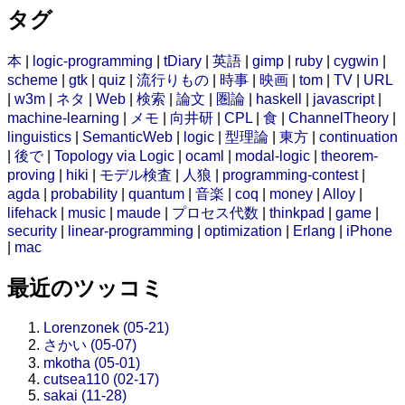
タグ
本
|
logic-programming
|
tDiary
|
英語
|
gimp
|
ruby
|
cygwin
|
scheme
|
gtk
|
quiz
|
流行りもの
|
時事
|
映画
|
tom
|
TV
|
URL
|
w3m
|
ネタ
|
Web
|
検索
|
論文
|
圏論
|
haskell
|
javascript
|
machine-learning
|
メモ
|
向井研
|
CPL
|
食
|
ChannelTheory
|
linguistics
|
SemanticWeb
|
logic
|
型理論
|
東方
|
continuation
|
後で
|
Topology via Logic
|
ocaml
|
modal-logic
|
theorem-
proving
|
hiki
|
モデル検査
|
人狼
|
programming-contest
|
agda
|
probability
|
quantum
|
音楽
|
coq
|
money
|
Alloy
|
lifehack
|
music
|
maude
|
プロセス代数
|
thinkpad
|
game
|
security
|
linear-programming
|
optimization
|
Erlang
|
iPhone
|
mac
最近のツッコミ
Lorenzonek (05-21)
さかい (05-07)
mkotha (05-01)
cutsea110 (02-17)
sakai (11-28)