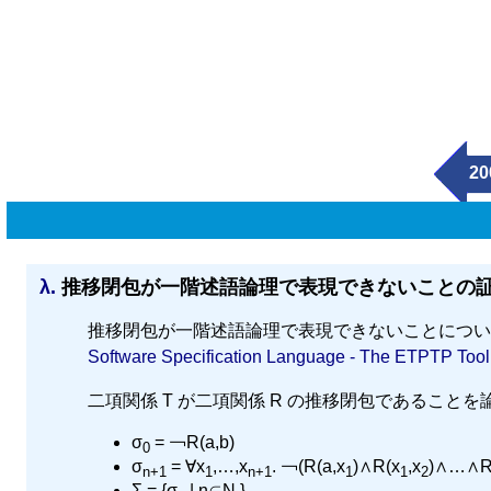
20
λ.
推移閉包が一階述語論理で表現できないことの
推移閉包が一階述語論理で表現できないことについ
Software Specification Language - The ETPTP Toolk
二項関係 T が二項関係 R の推移閉包であること
σ
= ￢R(a,b)
0
σ
= ∀x
,…,x
. ￢(R(a,x
)∧R(x
,x
)∧…∧R
n+1
1
n+1
1
1
2
Σ = {σ
| n∈N }