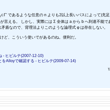
∈Γ' であるような任意の n よりも2以上長いパスによって)充
n
言える。 しかし、実際には Σ 全体は a から b へ到達不能で
は矛盾なので、背理法よりこのような論理式 φ は存在しない。
けど、こういう使いでがあるのね。便利だ。
ビルテ(2007-12-10)
yで確認する - ヒビルテ(2009-07-14)
T