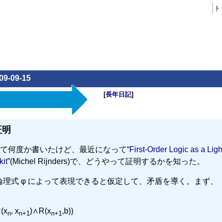
ト
09-09-15
[
長年日記
]
証明
て何度か書いたけど、最近になって“
First-Order Logic as a Lig
it
”(Michel Rijnders)で、どうやって証明するかを知った。
を論理式 φ によって表現できると仮定して、矛盾を導く。まず、
(x
, x
)∧R(x
,b))
n
n+1
n+1