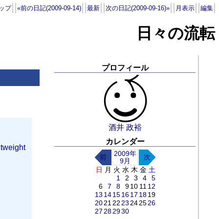
ップ
«前の日記(2009-09-14)
最新
次の日記(2009-09-16)»
月表示
編集
日々の流転
プロフィール
酒井 政裕
カレンダー
htweight
2009年
前
次
9月
日
月
火
水
木
金
土
1
2
3
4
5
6
7
8
9
10
11
12
13
14
15
16
17
18
19
20
21
22
23
24
25
26
27
28
29
30