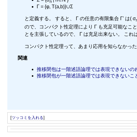
n
Γ = {φ, T(a,b)}∪Σ
と定義する。 すると、 Γ の任意の有限集合 Γ' は( σ
ので、コンパクト性定理により Γ も充足可能なことが
とを主張しているので、 Γ は充足出来ない。 これ
コンパクト性定理って、あまり応用を知らなかった
関連
推移閉包は一階述語論理では表現できないのね - ヒ
推移閉包が一階述語論理では表現できないことをAllo
[
ツッコミを入れる
]