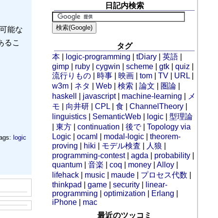
日記内検索
足可能な
あるこ
タグ
本
|
logic-programming
|
tDiary
|
英語
|
gimp
|
ruby
|
cygwin
|
scheme
|
gtk
|
quiz
|
流行りもの
|
時事
|
映画
|
tom
|
TV
|
URL
|
w3m
|
ネタ
|
Web
|
検索
|
論文
|
圏論
|
haskell
|
javascript
|
machine-learning
|
メ
モ
|
向井研
|
CPL
|
食
|
ChannelTheory
|
linguistics
|
SemanticWeb
|
logic
|
型理論
|
東方
|
continuation
|
後で
|
Topology via
Logic
|
ocaml
|
modal-logic
|
theorem-
ags:
logic
proving
|
hiki
|
モデル検査
|
人狼
|
programming-contest
|
agda
|
probability
|
quantum
|
音楽
|
coq
|
money
|
Alloy
|
lifehack
|
music
|
maude
|
プロセス代数
|
thinkpad
|
game
|
security
|
linear-
programming
|
optimization
|
Erlang
|
iPhone
|
mac
最近のツッコミ