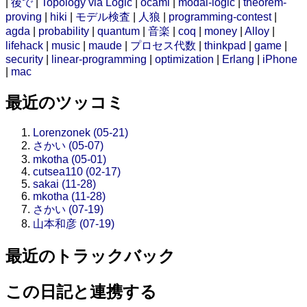
|
後で
|
Topology via Logic
|
ocaml
|
modal-logic
|
theorem-
proving
|
hiki
|
モデル検査
|
人狼
|
programming-contest
|
agda
|
probability
|
quantum
|
音楽
|
coq
|
money
|
Alloy
|
lifehack
|
music
|
maude
|
プロセス代数
|
thinkpad
|
game
|
security
|
linear-programming
|
optimization
|
Erlang
|
iPhone
|
mac
最近のツッコミ
Lorenzonek (05-21)
さかい (05-07)
mkotha (05-01)
cutsea110 (02-17)
sakai (11-28)
mkotha (11-28)
さかい (07-19)
山本和彦 (07-19)
最近のトラックバック
この日記と連携する