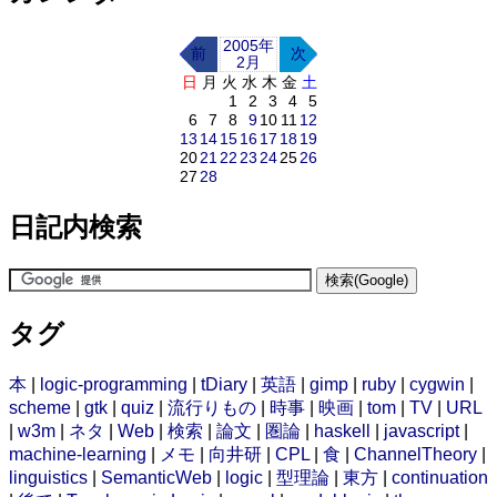
2005年
前
次
2月
日
月
火
水
木
金
土
1
2
3
4
5
6
7
8
9
10
11
12
13
14
15
16
17
18
19
20
21
22
23
24
25
26
27
28
日記内検索
タグ
本
|
logic-programming
|
tDiary
|
英語
|
gimp
|
ruby
|
cygwin
|
scheme
|
gtk
|
quiz
|
流行りもの
|
時事
|
映画
|
tom
|
TV
|
URL
|
w3m
|
ネタ
|
Web
|
検索
|
論文
|
圏論
|
haskell
|
javascript
|
machine-learning
|
メモ
|
向井研
|
CPL
|
食
|
ChannelTheory
|
linguistics
|
SemanticWeb
|
logic
|
型理論
|
東方
|
continuation