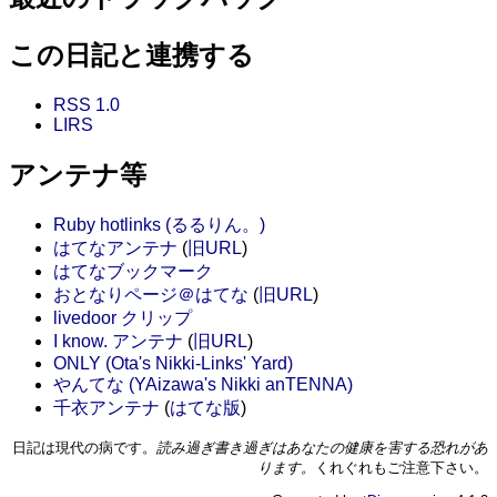
この日記と連携する
RSS 1.0
LIRS
アンテナ等
Ruby hotlinks (るるりん。)
はてなアンテナ
(
旧URL
)
はてなブックマーク
おとなりページ＠はてな
(
旧URL
)
livedoor クリップ
I know. アンテナ
(
旧URL
)
ONLY (Ota's Nikki-Links' Yard)
やんてな (YAizawa's Nikki anTENNA)
千衣アンテナ
(
はてな版
)
日記は現代の病です。
読み過ぎ書き過ぎはあなたの健康を害する恐れがあ
ります。
くれぐれもご注意下さい。