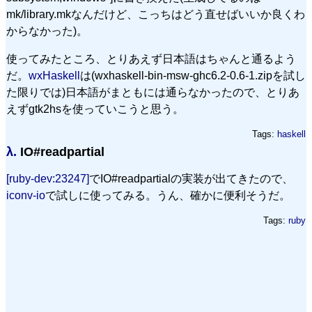
mk/library.mkなんだけど、こっちはどう直せばいいか良くわ
からなかった)。
使ってみたところ、とりあえず日本語はちゃんと通るよう
だ。
wxHaskell
は(wxhaskell-bin-msw-ghc6.2-0.6-1.zipを試し
た限りでは)日本語がまともには通らなかったので、とりあ
えずgtk2hsを使っていこうと思う。
Tags:
haskell
λ.
IO#readpartial
[ruby-dev:23247]
でIO#readpartialの実装が出てきたので、
iconv-io
で試しに使ってみる。うん、確かに便利そうだ。
Tags:
ruby