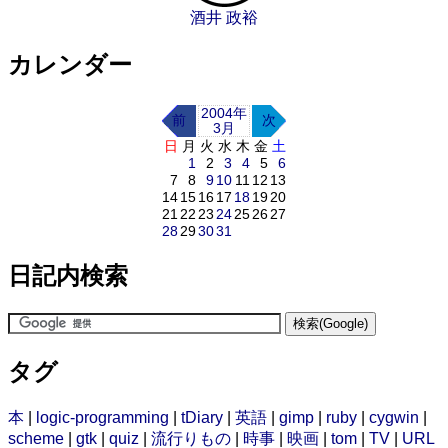
酒井 政裕
カレンダー
2004年
前
次
3月
日
月
火
水
木
金
土
1
2
3
4
5
6
7
8
9
10
11
12
13
14
15
16
17
18
19
20
21
22
23
24
25
26
27
28
29
30
31
日記内検索
タグ
本
|
logic-programming
|
tDiary
|
英語
|
gimp
|
ruby
|
cygwin
|
scheme
|
gtk
|
quiz
|
流行りもの
|
時事
|
映画
|
tom
|
TV
|
URL