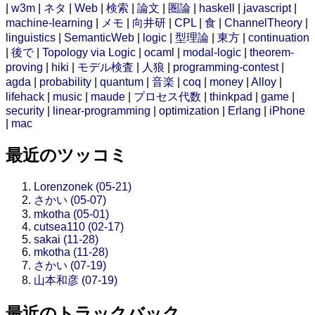
|
w3m
|
ネタ
|
Web
|
検索
|
論文
|
圏論
|
haskell
|
javascript
|
machine-learning
|
メモ
|
向井研
|
CPL
|
食
|
ChannelTheory
|
linguistics
|
SemanticWeb
|
logic
|
型理論
|
東方
|
continuation
|
後で
|
Topology via Logic
|
ocaml
|
modal-logic
|
theorem-
proving
|
hiki
|
モデル検査
|
人狼
|
programming-contest
|
agda
|
probability
|
quantum
|
音楽
|
coq
|
money
|
Alloy
|
lifehack
|
music
|
maude
|
プロセス代数
|
thinkpad
|
game
|
security
|
linear-programming
|
optimization
|
Erlang
|
iPhone
|
mac
最近のツッコミ
Lorenzonek (05-21)
さかい (05-07)
mkotha (05-01)
cutsea110 (02-17)
sakai (11-28)
mkotha (11-28)
さかい (07-19)
山本和彦 (07-19)
最近のトラックバック