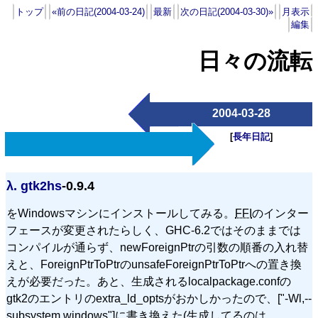
トップ
«前の日記(2004-03-24)
最新
次の日記(2004-03-30)»
月表示
編集
日々の流転
2004-03-28
[
長年日記
]
λ.
gtk2hs
-0.9.4
をWindowsマシンにインストールしてみる。
FFI
のインター
フェースが変更されたらしく、
GHC
-6.2ではそのままでは
コンパイルが通らず、newForeignPtrの引数の順番の入れ替
えと、ForeignPtrToPtrのunsafeForeignPtrToPtrへの置き換
えが必要だった。あと、生成されるlocalpackage.confの
gtk2のエントリのextra_ld_optsがおかしかったので、["-Wl,--
subsystem,windows"]に書き換えた(生成してるのは