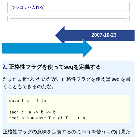
[
ツッコミを入れる
]
2007-10-23
λ.
正格性フラグを使ってseqを定義する
たまたま気づいたのだが、正格性フラグを使えば seq を書
くこともできるのだな。
data T a = T !a

seq' :: a -> b -> b

seq' a b = case T a of T _ -> b 
正格性フラグの意味を定義するのに seq を使うものは見た