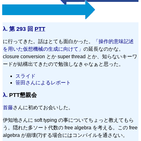
λ.
第 293 回
PTT
に行ってきた。話はとても面白かった。
「操作的意味記述
を用いた仮想機械の生成に向けて」
の延長なのかな。
closure conversion とか super thread とか、知らないキーワ
ードが結構出てきたので勉強しなきゃなぁと思った。
スライド
笹田さんによるレポート
λ.
PTT懇親会
首藤
さんに初めてお会いした。
伊知地さんに soft typing の事についてちょっと教えてもら
う。隠れた多ソート代数の free algebra を考える。この free
algebra が崩壊(?)する場合にはコンパイルを通さない。