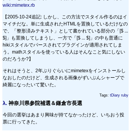
wiki:mimetex.rb
【2005-10-24追記: しかし、この方法でスタイル作るのはイ
マイチだな。単に生成されたHTMLを置換しているだけなの
で、「整形済みテキスト」として書かれている部分の「[$ ...
$]」も置換してしまうし、一方で「[$ ... $]」の中も普通に
hikiスタイルでパースされてプラグインが適用されてしま
う。mathスタイルを使っている人はそんなこと気にしない
のだろうか?】
それはそうと、2年ぶりぐらいにmimetexをインストールし
なおしたのだけど、生成される画像がずいぶんシャープで
綺麗になったいて驚いた。
Tags:
tDiary
ruby
λ.
神奈川県参院補選＆鎌倉市長選
今回の選挙はあまり興味が持てなかったけど、いちおう投
票に行ってきた。