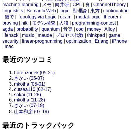
machine-learning
|
メモ
|
向井研
|
CPL
|
食
|
ChannelTheory
|
linguistics
|
SemanticWeb
|
logic
|
型理論
|
東方
|
continuation
|
後で
|
Topology via Logic
|
ocaml
|
modal-logic
|
theorem-
proving
|
hiki
|
モデル検査
|
人狼
|
programming-contest
|
agda
|
probability
|
quantum
|
音楽
|
coq
|
money
|
Alloy
|
lifehack
|
music
|
maude
|
プロセス代数
|
thinkpad
|
game
|
security
|
linear-programming
|
optimization
|
Erlang
|
iPhone
|
mac
最近のツッコミ
Lorenzonek (05-21)
さかい (05-07)
mkotha (05-01)
cutsea110 (02-17)
sakai (11-28)
mkotha (11-28)
さかい (07-19)
山本和彦 (07-19)
最近のトラックバック