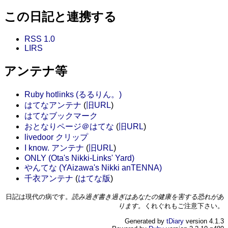
この日記と連携する
RSS 1.0
LIRS
アンテナ等
Ruby hotlinks (るるりん。)
はてなアンテナ
(
旧URL
)
はてなブックマーク
おとなりページ＠はてな
(
旧URL
)
livedoor クリップ
I know. アンテナ
(
旧URL
)
ONLY (Ota's Nikki-Links' Yard)
やんてな (YAizawa's Nikki anTENNA)
千衣アンテナ
(
はてな版
)
日記は現代の病です。
読み過ぎ書き過ぎはあなたの健康を害する恐れがあ
ります。
くれぐれもご注意下さい。
Generated by
tDiary
version 4.1.3