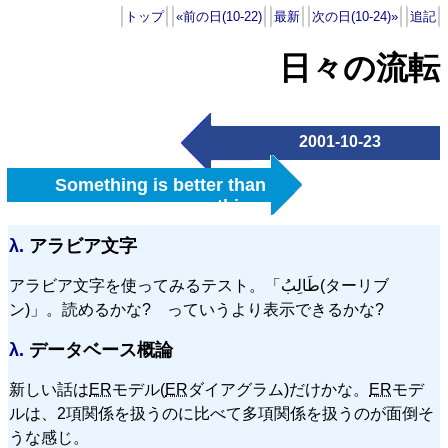
トップ
«前の日(10-22)
最新
次の日(10-24)»
追記
日々の流転
2001-10-23
Something is better than
nothing.
λ.
アラビア文字
アラビア文字を使ってみるテスト。「
طَالِبُ
(ターリブ
ン)」。読めるかな? っていうより表示できるかな?
λ.
データベース概論
新しい話は
ER
モデル(
ER
ダイアグラム)だけかな。
ER
モデ
ルは、2項関係を扱うのに比べて多項関係を扱うのが面倒そ
うな感じ。