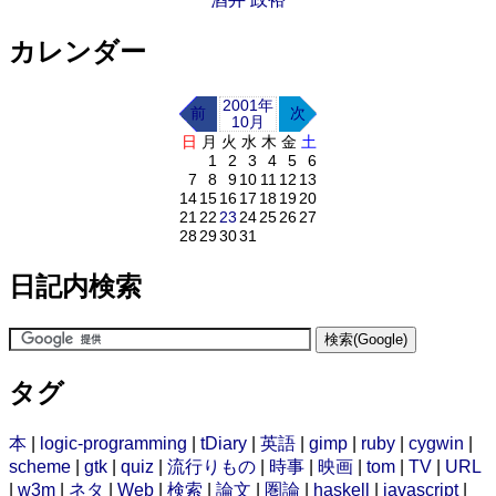
カレンダー
2001年
前
次
10月
日
月
火
水
木
金
土
1
2
3
4
5
6
7
8
9
10
11
12
13
14
15
16
17
18
19
20
21
22
23
24
25
26
27
28
29
30
31
日記内検索
タグ
本
|
logic-programming
|
tDiary
|
英語
|
gimp
|
ruby
|
cygwin
|
scheme
|
gtk
|
quiz
|
流行りもの
|
時事
|
映画
|
tom
|
TV
|
URL
|
w3m
|
ネタ
|
Web
|
検索
|
論文
|
圏論
|
haskell
|
javascript
|