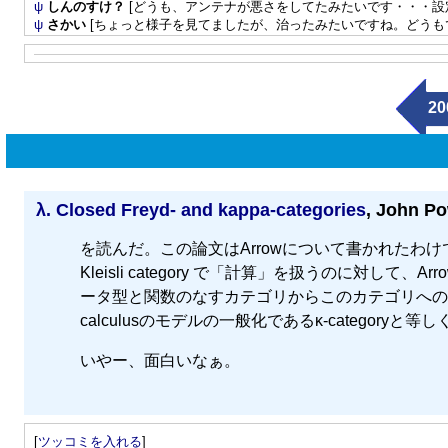
ψ
しんのすけ？
[どうも、アンテナが悪さをしてたみたいです・・・設
ψ
さかい
[ちょっと様子を見てましたが、治ったみたいですね。どうも
20
λ.
Closed Freyd- and kappa-categories
, John P
を読んだ。この論文はArrowについて書かれたわけで
Kleisli category で「計算」を扱うのに対して、Arrowは
ータ型と関数のなすカテゴリからこのカテゴリへの関手を加えた構
calculusのモデルの一般化であるκ-categoryと等
いやー、面白いなぁ。
[
ツッコミを入れる
]