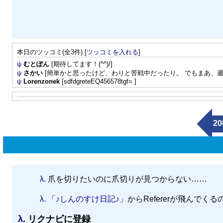
本日のツッコミ(全3件) [
ツッコミを入れる
]
ψ
むとぽん
[期待してます！(^^)/]
ψ
さかい
[簡単かと思ったけど、わりと苦戦中だったり。 でもまあ、
ψ
Lorenzonek
[sdfdgreteEQ456578tgf= ]
20
λ.
爪を切りたいのに爪切りが見つからない……
λ.
「♪しんのすけ日記♪」
からRefererが飛んで
λ.
リクナビに登録