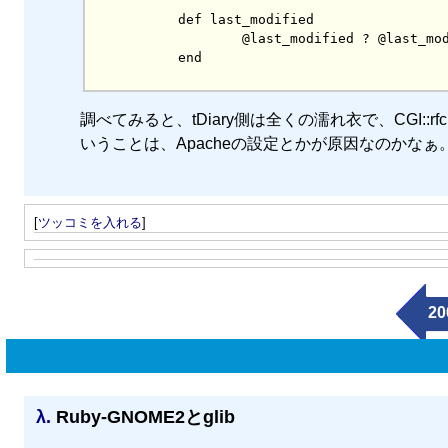
        def last_modified

                @last_modified ? @last_modified : Time::at( 0 )

調べてみると、tDiary側は全くの濡れ衣で、CGI::rfc112
いうことは、Apacheの設定とかが原因なのかなぁ
[
ツッコミを入れる
]
20
λ.
Ruby-GNOME2とglib