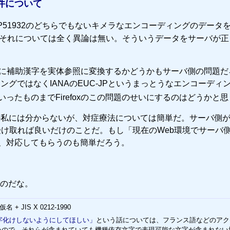
な件について
P51932のどちらでもないキメラなエンコーディングのデータ
し、それについては全く異論は無い。そういうデータをサーバが正
対策に補助漢字を実体参照に変換するかどうかもサーバ側の問題だ
ィングではなくIANAのEUC-JPというまっとうなエンコーディ
ったものまでFirefoxのこの問題のせいにするのはどうかと思
か私には分からないが、対症療法については簡単だ。サーバ側がacc
ータを受け取れば良いだけのことだ。もし「現在のWeb環境でサーバ
なら、対応してもらうのも簡単だろう。
のだな。
片仮名 + JIS X 0212-1990
字化けしないようにしてほしい」
という話については、フランス語などのアク
れないので、それらが含まれていても機種依存文字で表現可能な文字が含まれない