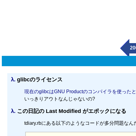
20
λ.
glibcのライセンス
現在のglibcはGNU Productのコンパイラを使
いっきりアウトなんじゃないの?
λ.
この日記の Last Modified がエポックになる
tdiary.rbにある以下のようなコードが多分問題なんだ