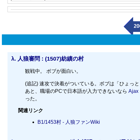
20
λ.
人狼審問 : (1507)紡績の村
観戦中。 ボブが面白い。
(追記) 速攻で決着がついている。ボブは「ひょっ
あと、職場のPCで日本語が入力できないなら
Aja
った。
関連リンク
B1/1453村 - 人狼ファンWiki