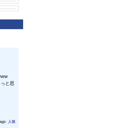
www
ょっと思
ags:
人狼