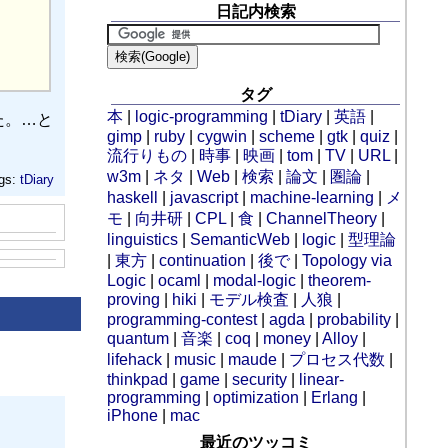
日記内検索
タグ
本
|
logic-programming
|
tDiary
|
英語
|
いた。…と
gimp
|
ruby
|
cygwin
|
scheme
|
gtk
|
quiz
|
流行りもの
|
時事
|
映画
|
tom
|
TV
|
URL
|
w3m
|
ネタ
|
Web
|
検索
|
論文
|
圏論
|
gs:
tDiary
haskell
|
javascript
|
machine-learning
|
メ
モ
|
向井研
|
CPL
|
食
|
ChannelTheory
|
linguistics
|
SemanticWeb
|
logic
|
型理論
|
東方
|
continuation
|
後で
|
Topology via
Logic
|
ocaml
|
modal-logic
|
theorem-
proving
|
hiki
|
モデル検査
|
人狼
|
programming-contest
|
agda
|
probability
|
quantum
|
音楽
|
coq
|
money
|
Alloy
|
lifehack
|
music
|
maude
|
プロセス代数
|
thinkpad
|
game
|
security
|
linear-
programming
|
optimization
|
Erlang
|
iPhone
|
mac
最近のツッコミ