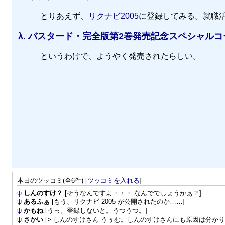
とりあえず、
リクナビ2005
に登録してみる。就職活
λ.
バスタード・完全版第2巻発売記念スペシャルコ
というわけで、ようやく発売されたらしい。
本日のツッコミ(全6件) [
ツッコミを入れる
]
ψ
しんのすけ？
[そうなんですよ・・・ なんででしょうかぁ？]
ψ
あるふぁ
[もう、リクナビ 2005 が公開されたのか……]
ψ
かもね
[うっ。登録しないと。うつうつ。]
ψ
さかい
[> しんのすけさん うぅむ。しんのすけさんにも原因は分かりま