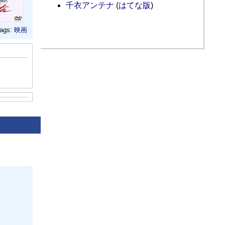
千衣アンテナ
(
はてな版
)
ags:
映画