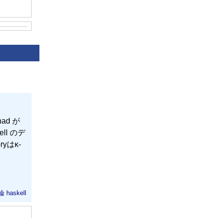
d が
ell のデ
yはκ-
論
haskell