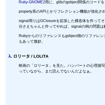
Ruby-GNOME2
用に、glibのgobject関係のコー
property系のAPIとかリフレクション機能が
signal周りはGClosureを拡張した構造体を作
分さえちゃんと作ってやれば、signalの例の問題
Rubyからのリファレンスもgobject側のリフ
もあって微妙。
λ.
ロリータ / LOLITA
映画の「ロリータ」を見た。ハンバートの心理描写
っていながら、まだ読んでないんだよなぁ。