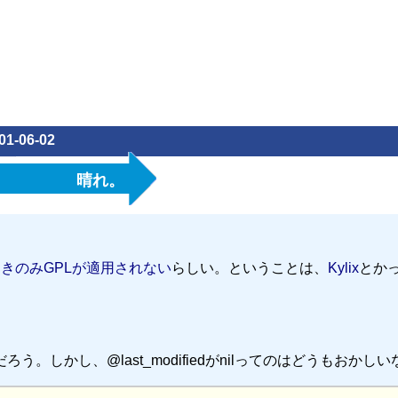
01-06-02
晴れ。
ったときのみGPLが適用されない
らしい。ということは、
Kylix
とか
ろう。しかし、@last_modifiedがnilってのはどうもおかし