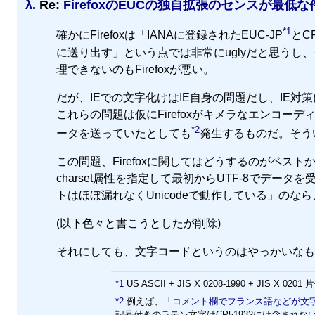
λ.
Re:
FirefoxのEUCの独自拡張のセンスが最低
*1
確かにFirefoxは「IANAに登録されたEUC-JP
とC
に送り出す」という点では非常にuglyだと思う
理できないのもFirefoxが悪い。
だが、IEでの文字化けはIE自身の問題だし、IE
これらの問題は仮にFirefoxがキメラなエンコーデ
*2
ータを送っていたとしても
発生するものだ。そうい
この問題、Firefoxに関してはどうするのがベスト
charset属性を指定して最初からUTF-8でデ
トはほぼ漏れなくUnicodeで動作している」の
(以下色々と書こうとしたが削除)
それにしても、文字コードというのはやっかいなも
*1
US ASCII + JIS X 0208-1990 + JIS X 0201 
*2
例えば、
「コメント欄でフランス語などが文
記号付きのラテン文字はCP51932には含ま