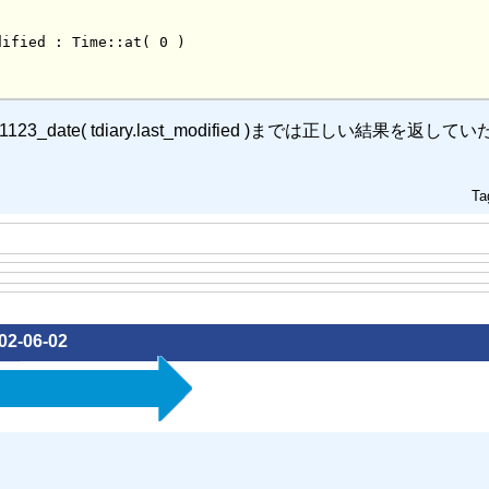
3_date( tdiary.last_modified )までは正しい結果を返して
。
Ta
02-06-02