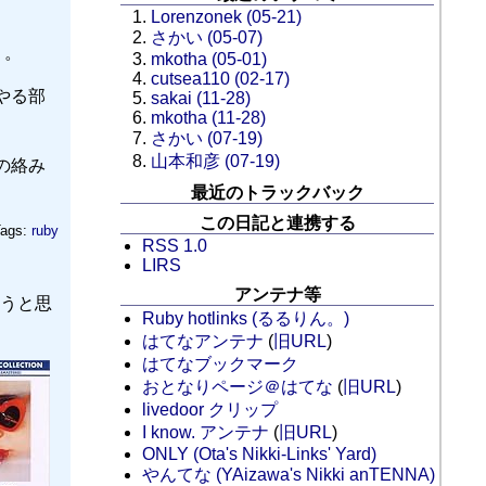
Lorenzonek (05-21)
さかい (05-07)
う。
mkotha (05-01)
cutsea110 (02-17)
てやる部
sakai (11-28)
mkotha (11-28)
さかい (07-19)
山本和彦 (07-19)
の絡み
最近のトラックバック
この日記と連携する
ags:
ruby
RSS 1.0
LIRS
アンテナ等
うと思
Ruby hotlinks (るるりん。)
はてなアンテナ
(
旧URL
)
はてなブックマーク
おとなりページ＠はてな
(
旧URL
)
livedoor クリップ
I know. アンテナ
(
旧URL
)
ONLY (Ota's Nikki-Links' Yard)
やんてな (YAizawa's Nikki anTENNA)