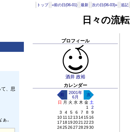
トップ
«前の日(06-01)
最新
次の日(06-03)»
追記
日々の流転
プロフィール
酒井 政裕
カレンダー
って、思
2001年
前
次
6月
日
月
火
水
木
金
土
1
2
3
4
5
6
7
8
9
10
11
12
13
14
15
16
いなぁ。
17
18
19
20
21
22
23
24
25
26
27
28
29
30