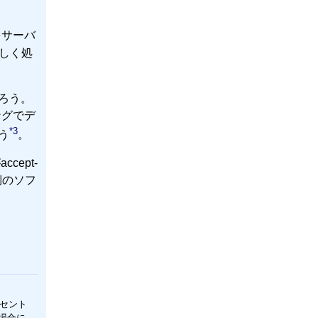
をサーバ
しく処
ろう。
ングでデ
*3
う
。
ept-
側のソフ
セント
場合に