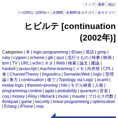
トップ
最新
追記
<<(2001)
(2003)>>
全期間
全期間/全カテゴリ
全カテゴリ
ヒビルテ [continuation
(2002年)]
Categories |
本
|
logic-programming
|
tDiary
|
英語
|
gimp
|
ruby
|
cygwin
|
scheme
|
gtk
|
quiz
|
流行りもの
|
時事
|
映画
|
tom
|
TV
|
URL
|
w3m
|
ネタ
|
Web
|
検索
|
論文
|
圏論
|
haskell
|
javascript
|
machine-learning
|
メモ
|
向井研
|
CPL
|
食
|
ChannelTheory
|
linguistics
|
SemanticWeb
|
logic
|
型理
論
|
東方
|
continuation
|
後で
|
Topology via Logic
|
ocaml
|
modal-logic
|
theorem-proving
|
hiki
|
モデル検査
|
人狼
|
programming-contest
|
agda
|
probability
|
quantum
|
音楽
|
coq
|
money
|
Alloy
|
lifehack
|
music
|
maude
|
プロセス代数
|
thinkpad
|
game
|
security
|
linear-programming
|
optimization
|
Erlang
|
iPhone
|
mac