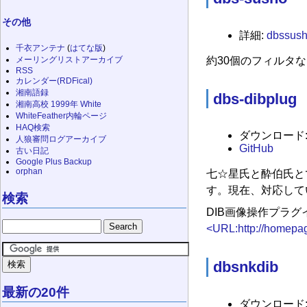
その他
詳細:
dbssus
千衣アンテナ
(
はてな版
)
約30個のフィルタな
メーリングリストアーカイブ
RSS
カレンダー(RDFical)
湘南語録
dbs-dibplug
湘南高校 1999年 White
WhiteFeather内輪ページ
HAQ検索
ダウンロード
人狼審問ログアーカイブ
GitHub
古い日記
Google Plus Backup
orphan
七☆星氏と酔伯氏とで
す。現在、対応して
検索
DIB画像操作プラグ
<URL:http://homepag
dbsnkdib
最新の20件
ダウンロード