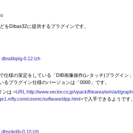
ho
どをDibas32に提供するプラグインです。
:
dbsdibplg-0.12.lzh
仕様の策定をしている「DIB画像操作(レタッチ)プラグイン」を扱う機
いるプラグイン仕様のバージョンは「0000」です。
インは
<URL:http://www.vector.co.jp/vpack/filearea/win/art/graph
e1.nifty.com/cosmic/software/dpp.html>
で入手できるようです
:
dbsnkdib-0.10.lzh