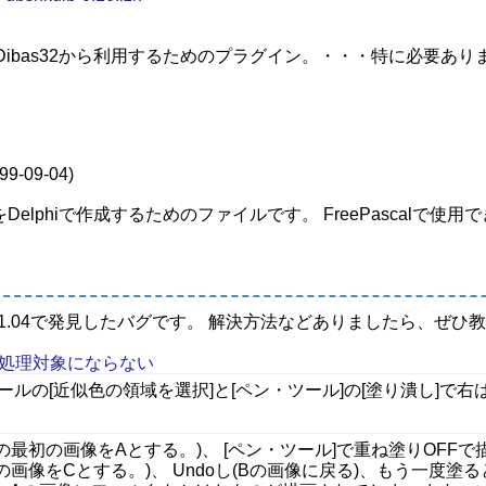
をDibas32から利用するためのプラグイン。・・・特に必要
99-09-04)
をDelphiで作成するためのファイルです。 FreePascalで
ジョン1.04で発見したバグです。 解決方法などありましたら、ぜひ
が処理対象にならない
ツールの[近似色の領域を選択]と[ペン・ツール]の[塗り潰し]
の最初の画像をAとする。)、 [ペン・ツール]で重ね塗りOFF
の画像をCとする。)、 Undoし(Bの画像に戻る)、もう一度