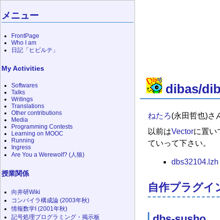
メニュー
FrontPage
Who I am
日記「ヒビルテ」
My Activities
Softwares
dibas/di
Talks
Writings
Translations
Other contributions
ねたろ
(永田哲也)
Media
Programming Contests
以前は
Vector
に置い
Learning on MOOC
Running
ていって下さい。
Ingress
Are You a Werewolf? (人狼)
dbs32104.lzh
授業関係
自作プラグイ
向井研Wiki
コンパイラ構成論 (2003年秋)
情報数学I (2001年秋)
dbs-susho
記号処理プログラミング・掲示板