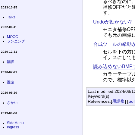
るべきなのに、
補修OFFだと
2023-10-25
す。
Talks
Undoが効かない?
2022-06-11
モニタ補修OF
ても元の画像
MOOC
ランニング
合成ツールの挙動
セルを下の方
2020-12-31
イナスにして
翻訳
読み込めないBMP
2020-07-21
カラーテーブル
ので、標準以
圏論
Last modified:2024/08/1
2020-05-20
Keyword(s):
References:[
用語集
] [
Sof
さかい
2019-04-06
SideMenu
Ingress