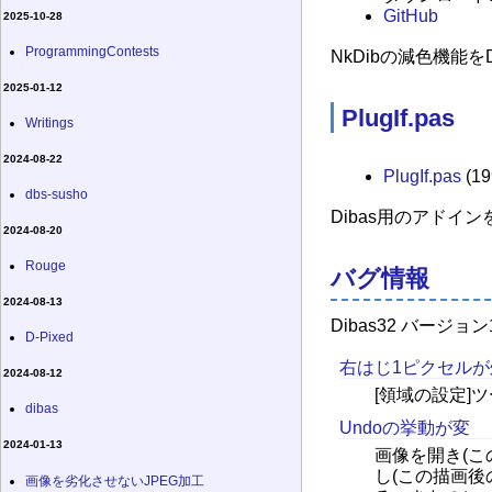
GitHub
2025-10-28
ProgrammingContests
NkDibの減色機能
2025-01-12
PlugIf.pas
Writings
2024-08-22
PlugIf.pas
(19
dbs-susho
Dibas用のアドイン
2024-08-20
Rouge
バグ情報
2024-08-13
Dibas32 バー
D-Pixed
右はじ1ピクセル
2024-08-12
[領域の設定]
dibas
Undoの挙動が変
2024-01-13
画像を開き(こ
し(この描画後
画像を劣化させないJPEG加工