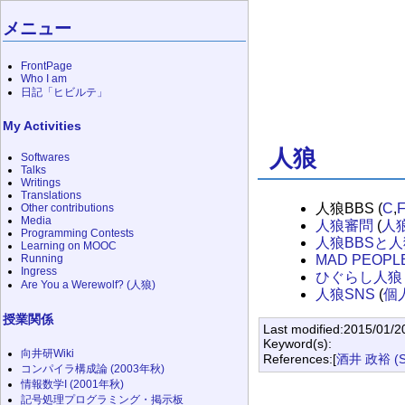
メニュー
FrontPage
Who I am
日記「ヒビルテ」
My Activities
人狼
Softwares
Talks
Writings
Translations
人狼BBS (
C
,
F
Other contributions
Media
人狼審問
(
人狼
Programming Contests
人狼BBSと
Learning on MOOC
MAD PEOPL
Running
Ingress
ひぐらし人狼
Are You a Werewolf? (人狼)
人狼SNS
(
個
授業関係
Last modified:2015/01/2
Keyword(s):
向井研Wiki
References:[
酒井 政裕 (SA
コンパイラ構成論 (2003年秋)
情報数学I (2001年秋)
記号処理プログラミング・掲示板