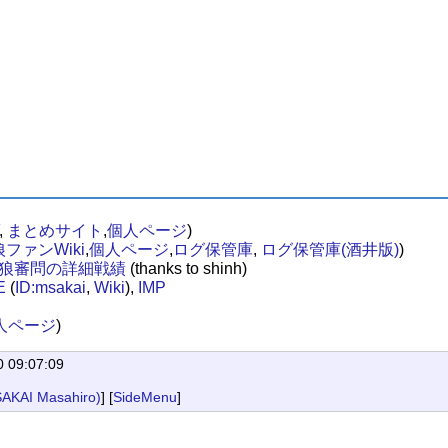
,
まとめサイト
,
個人ページ
)
ファンWiki
,
個人ページ
,
ログ保管庫
,
ログ保管庫(酒井版)
)
人狼審問の詳細戦績
(thanks to shinh)
E
(
ID:msakai
,
Wiki
),
IMP
人ページ
)
0 09:07:09
KAI Masahiro)
] [
SideMenu
]