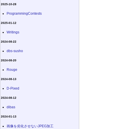
2025-10-28
ProgrammingContests
2025-01-12
Writings
2024-08-22
dbs-susho
2024-08-20
Rouge
2024-08-13
D-Pixed
2024-08-12
dibas
2024-01-13
画像を劣化させないJPEG加工