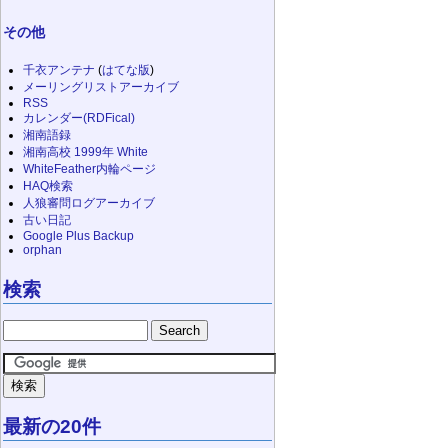
その他
千衣アンテナ
(
はてな版
)
メーリングリストアーカイブ
RSS
カレンダー(RDFical)
湘南語録
湘南高校 1999年 White
WhiteFeather内輪ページ
HAQ検索
人狼審問ログアーカイブ
古い日記
Google Plus Backup
orphan
検索
最新の20件