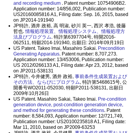
and recording medium
. Patent number: 10754906B2.
Application number: 14/856,002, Publication number:
US20160085816 A1, Filing date: Sep. 16, 2015, based
on JP2014-191940
JP特許, 酒井 政裕, 高 明淑, 砂川 英一, 西沢 孝浩, 後藤
哲也.
情報処理装置、情報処理システム、情報処理方
法及びプログラム
. 特許第6397704号, 特開2016-
062511, 特願2014-191940, 出願日: 2014年09月19日
US Patent. Takeo Imai, Masahiro Sakai.
Precondition
Generating Apparatus
. Patent number: 8,707,273.
Application number: 13/453006, Publication number:
US 2012/0266133 A1, Filing date: Apr 23, 2012, based
on JP2011-538131
JP特許, 今井健男, 酒井 政裕,
事前条件生成装置および
その方法、ならびにプログラム
, 特許第5468615号, 公
開番号WO2011-052030, 特願P2011-538131, 出願日
2009年10月26日
US Patent. Masahiro Sakai, Takeo Imai.
Pre-condition
generation device, post-condition generation device,
and method for generating these conditions
. Patent
number: 8,584,093, Application number: 12/721,749,
Publication number: US20100235818 A1, Filing date:
Mar 11, 2010, based on JP2009-63253
JP特許, 酒井 政裕, 今井健男,
事前条件生成装置および