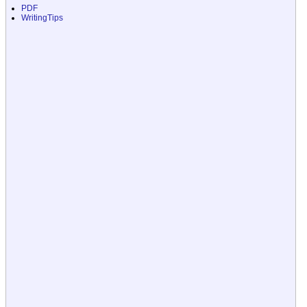
PDF
WritingTips