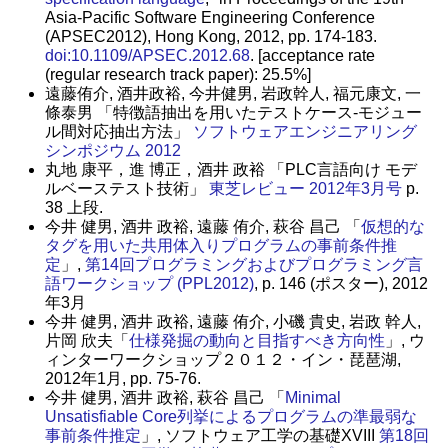
Asia-Pacific Software Engineering Conference
(APSEC2012), Hong Kong, 2012, pp. 174-183.
doi:10.1109/APSEC.2012.68
. [acceptance rate
(regular research track paper): 25.5%]
遠藤侑介, 酒井政裕, 今井健男, 岩政幹人, 福元康文, 一
條泰男 「特徴語抽出を用いたテストケース-モジュー
ル間対応抽出方法」
ソフトウェアエンジニアリング
シンポジウム 2012
丸地 康平，進 博正，酒井 政裕 「PLC言語向け モデ
ルベーステスト技術」
東芝レビュー 2012年3月号
p.
38 上段.
今井 健男, 酒井 政裕, 遠藤 侑介, 萩谷 昌己 「
仮想的な
タグを用いた共用体入りプログラムの事前条件推
定
」,
第14回プログラミングおよびプログラミング言
語ワークショップ (PPL2012)
, p. 146 (ポスター), 2012
年3月
今井 健男, 酒井 政裕, 遠藤 侑介, 小磯 貴史, 岩政 幹人,
片岡 欣夫「
仕様発掘の動向と目指すべき方向性
」, ウ
ィンターワークショップ２０１２・イン・琵琶湖,
2012年1月, pp. 75-76.
今井 健男, 酒井 政裕, 萩谷 昌己 「
Minimal
Unsatisfiable Core列挙によるプログラムの準最弱な
事前条件推定
」, ソフトウェア工学の基礎XVIII
第18回