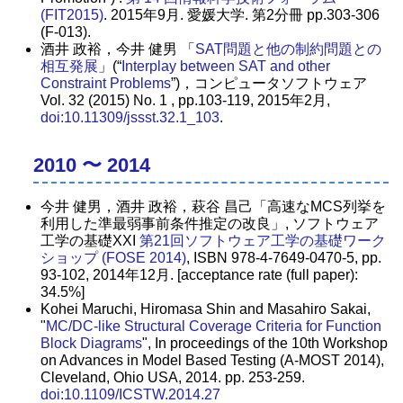
(FIT2015)
. 2015年9月. 愛媛大学. 第2分冊 pp.303-306
(F-013).
酒井 政裕，今井 健男 「
SAT問題と他の制約問題との
相互発展
」(“
Interplay between SAT and other
Constraint Problems
”)，コンピュータソフトウェア
Vol. 32 (2015) No. 1 , pp.103-119, 2015年2月,
doi:10.11309/jssst.32.1_103
.
2010 〜 2014
今井 健男，酒井 政裕，萩谷 昌己「高速なMCS列挙を
利用した準最弱事前条件推定の改良」, ソフトウェア
工学の基礎XXI
第21回ソフトウェア工学の基礎ワーク
ショップ (FOSE 2014)
, ISBN 978-4-7649-0470-5, pp.
93-102, 2014年12月. [acceptance rate (full paper):
34.5%]
Kohei Maruchi, Hiromasa Shin and Masahiro Sakai,
"
MC/DC-like Structural Coverage Criteria for Function
Block Diagrams
", In proceedings of the 10th Workshop
on Advances in Model Based Testing (A-MOST 2014),
Cleveland, Ohio USA, 2014. pp. 253-259.
doi:10.1109/ICSTW.2014.27