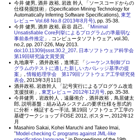
今井 健男, 酒井 政裕, 岩政 幹人 「ソースコードからの
仕様発掘技術」(Specification Mining Technology for
Automatically Inferring Software Specifications),
東芝
レビュー Vol.68 No.8 (2013年8月号)
, pp. 35-38.
今井 健男, 酒井 政裕, 萩谷 昌己. 「
Minimal
Unsatisfiable Core列挙によるプログラムの準最弱な
事前条件推定
」. コンピュータソフトウェア, vol.30,
no.2, pp. 207-226, May 2013.
doi:10.11309/jssst.30.2_207
.
日本ソフトウェア科学会
第19回研究論文賞受賞
丸地康平，酒井政裕，進博正 「
シーケンス制御プロ
グラムのテストに適した新しいカバレッジ基準の提
案
」,
情報処理学会 第179回ソフトウェア工学研究発
表会
, 2013年3月11日
酒井政裕, 岩政幹人 「記号実行によるプログラム改造
支援技術」,
東芝レビュー 2012年12月号
, pp. 35-38.
今井健男，岩政幹人，遠藤侑介，酒井政裕，鳥居健太
郎, 説明基盤：組み込みシステムの要求仕様を形式的
に分析・検証する一手法, 第19回 ソフトウェア工学の
基礎ワークショップ FOSE 2012, ポスター, 2012年12
月
Masahiro Sakai, Kohei Maruchi and Takeo Imai,
"
Model-checking C programs against JML-like
specification language
," in Proceedings of the 19th