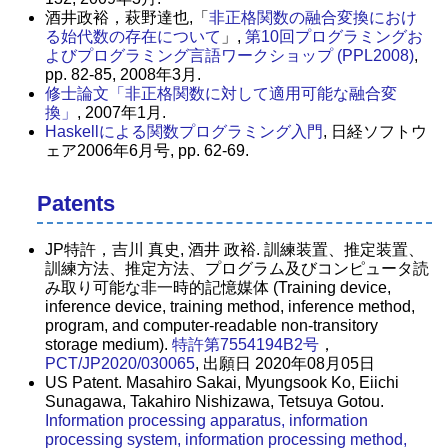
酒井政裕，萩野達也,「
非正格関数の融合変換におけ
る始代数の存在について
」,
第10回プログラミングお
よびプログラミング言語ワークショップ (PPL2008)
,
pp. 82-85, 2008年3月.
修士論文「非正格関数に対して適用可能な融合変
換」
, 2007年1月.
Haskellによる関数プログラミング入門
, 日経ソフトウ
ェア2006年6月号, pp. 62-69.
Patents
JP特許，吉川 真史, 酒井 政裕. 訓練装置、推定装置、
訓練方法、推定方法、プログラム及びコンピュータ読
み取り可能な非一時的記憶媒体 (Training device,
inference device, training method, inference method,
program, and computer-readable non-transitory
storage medium).
特許第7554194B2号
，
PCT/JP2020/030065
, 出願日 2020年08月05日
US Patent. Masahiro Sakai, Myungsook Ko, Eiichi
Sunagawa, Takahiro Nishizawa, Tetsuya Gotou.
Information processing apparatus, information
processing system, information processing method,