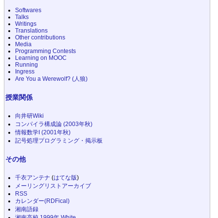
Softwares
Talks
Writings
Translations
Other contributions
Media
Programming Contests
Learning on MOOC
Running
Ingress
Are You a Werewolf? (人狼)
授業関係
向井研Wiki
コンパイラ構成論 (2003年秋)
情報数学I (2001年秋)
記号処理プログラミング・掲示板
その他
千衣アンテナ
(
はてな版
)
メーリングリストアーカイブ
RSS
カレンダー(RDFical)
湘南語録
湘南高校 1999年 White