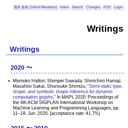
酒井 政裕 (SAKAI Masahiro)
Index
Search
Changes
RSS
Login
Writings
Writings
2020 〜
Momoko Hattori, Shimpei Sawada, Shinichiro Hamaji,
Masahiro Sakai, Shunsuke Shimizu, "
Semi-static type,
shape, and symbolic shape inference for dynamic
computation graphs
," In MAPL 2020: Proceedings of
the 4th ACM SIGPLAN International Workshop on
Machine Learning and Programming Languages, pp.
11–19, Jun. 2020. [acceptance rate: 41.7%]