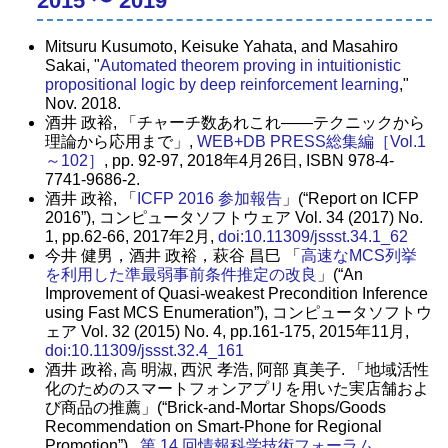
2015 〜 2019
Mitsuru Kusumoto, Keisuke Yahata, and Masahiro
Sakai, "
Automated theorem proving in intuitionistic
propositional logic by deep reinforcement learning
,"
Nov. 2018.
酒井 政裕, 「チャーチ数あれこれ――テクニックから
理論から応用まで」,
WEB+DB PRESS総集編［Vol.1
～102］
, pp. 92-97, 2018年4月26日, ISBN 978-4-
7741-9686-2.
酒井 政裕, 「
ICFP 2016 参加報告
」(“Report on ICFP
2016”), コンピュータソフトウェア Vol. 34 (2017) No.
1, pp.62-66, 2017年2月,
doi:10.11309/jssst.34.1_62
今井 健男，酒井 政裕，萩谷 昌巳 「
高速なMCS列挙
を利用した準最弱事前条件推定の改良
」(“An
Improvement of Quasi-weakest Precondition Inference
using Fast MCS Enumeration”), コンピュータソフトウ
ェア Vol. 32 (2015) No. 4, pp.161-175, 2015年11月,
doi:10.11309/jssst.32.4_161
酒井 政裕, 高 明淑, 西沢 孝浩, 阿部 真美子. 「地域活性
化のためのスマートフォンアプリを用いた実店舗およ
び商品の推薦」(“Brick-and-Mortar Shops/Goods
Recommendation on Smart-Phone for Regional
Promotion”) .
第 14 回情報科学技術フォーラム