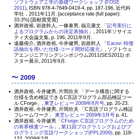
ソフトウェア工学の基礎ワークショップ (FOSE
2011)
, ISBN 978-4-7649-0419-4, pp. 187-196, 近代科
学社，2011年11月. [acceptance rate (full paper):
33.3%] [貢献賞受賞]
酒井政裕, 岩政幹人, 一條泰男, 福元康文 「
記号実行に
よるプログラムからの決定表抽出
」, 2011年ソサイエ
ティ大会論文集, p. 196, 2011年9月.
遠藤侑介, 酒井政裕, 今井健男, 岩政幹人 「
Eacov: 特徴
語抽出を用いた仕様-コード間対応復元
」, ソフトウェ
アエンジニアリングシンポジウム2011(SES2011) ポ
スター展示, 2011年9月.
〜 2009
酒井政裕, 今井健男, 片岡欣夫 「データ構造に関する
仕様を含め検証できるC言語プログラム部品検証ツー
ル CForge」,
東芝レビュー 2009年8月号
, pp. 20-23.
酒井政裕, 今井健男, 片岡欣夫 「C言語プログラム検証
フレームワーク」
東芝レビュー 2009年3月号
p. 41.
酒井政裕, 今井健男「
CForge: C言語プログラムのため
の有界検査ツール
」,
第11回プログラミングおよびプ
ログラミング言語ワークショップ(PPL2009)
, pp. 118-
132, 2009年3月.