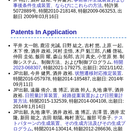
事後条件生成装置、ならびにこれらの方法
, 特許第
5072889号, 特開2010-218148, 特願2009-063253, 出
願日 2009年03月16日
Patents In Application
平井 太一朗, 鹿沼 光誠, 日野 紘之, 吉村 悠, 上原 一起,
木下 僚, 酒井 政裕, 河村 圭悟, 木戸 魁三郎, 八幡 啓祐,
仲田 圭佑, 飯田 耀, 森山 拓郎, 吉川 真史, 小笠原 努. 制
御システム、制御方法、および制御プログラム.
特開
2023-068307
, 特願2021-179275, 出願日: 2021/11/02.
JP出願, 今井 健男, 酒井 政裕.
状態遷移対応推定装置
.
特開2016-057978, 特願2014-185487, 出願日: 2014年
09月11日
JP出願, 遠藤 侑介, 進 博正, 岩政 幹人, 丸地 康平, 酒井
政裕.
日照量計算装置、経路提案装置および日照量計
算方法
. 特開2015-132539, 特願2014-004108, 出願日:
2014年1月14日
JP出願, 丸地 康平, 酒井 政裕, 進 博正, 吉澤 晋, 酒井 宏
隆, 新田 能之, 吉田 順陽, 梅村 憲弘, 服部 可奈子.
テス
トパターンの生成装置、その生成方法及びその生成プ
ログラム
, 特開2014-130414, 特願2012-286636, 出願