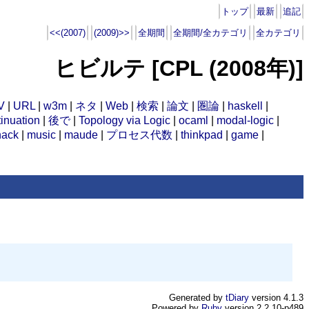
トップ
最新
追記
<<(2007)
(2009)>>
全期間
全期間/全カテゴリ
全カテゴリ
ヒビルテ [CPL (2008年)]
V
|
URL
|
w3m
|
ネタ
|
Web
|
検索
|
論文
|
圏論
|
haskell
|
inuation
|
後で
|
Topology via Logic
|
ocaml
|
modal-logic
|
hack
|
music
|
maude
|
プロセス代数
|
thinkpad
|
game
|
Generated by
tDiary
version 4.1.3
Powered by
Ruby
version 2.2.10-p489