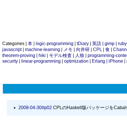
Categories |
本
|
logic-programming
|
tDiary
|
英語
|
gimp
|
ruby
javascript
|
machine-learning
|
メモ
|
向井研
|
CPL
|
食
|
Chann
theorem-proving
|
hiki
|
モデル検査
|
人狼
|
programming-conte
security
|
linear-programming
|
optimization
|
Erlang
|
iPhone
|
2008-04-30#p02
CPLのHaskell版パッケージをCaba