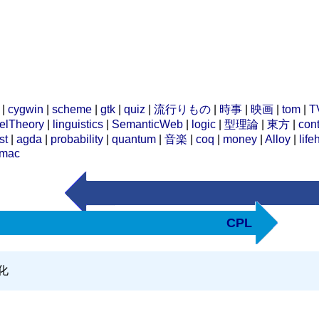
|
cygwin
|
scheme
|
gtk
|
quiz
|
流行りもの
|
時事
|
映画
|
tom
|
T
elTheory
|
linguistics
|
SemanticWeb
|
logic
|
型理論
|
東方
|
cont
st
|
agda
|
probability
|
quantum
|
音楽
|
coq
|
money
|
Alloy
|
life
mac
CPL
l化