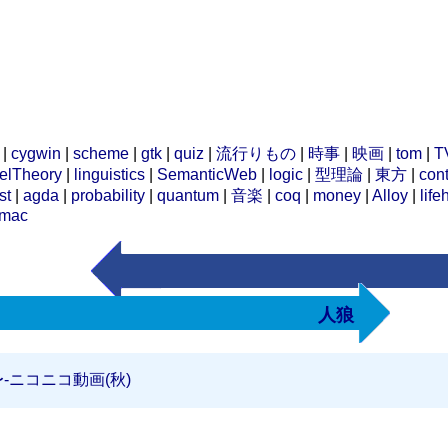
|
cygwin
|
scheme
|
gtk
|
quiz
|
流行りもの
|
時事
|
映画
|
tom
|
T
elTheory
|
linguistics
|
SemanticWeb
|
logic
|
型理論
|
東方
|
cont
st
|
agda
|
probability
|
quantum
|
音楽
|
coq
|
money
|
Alloy
|
life
mac
人狼
‐ニコニコ動画(秋)