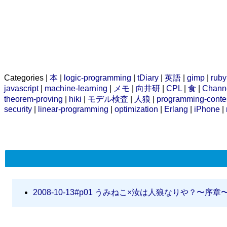
Categories |
本
|
logic-programming
|
tDiary
|
英語
|
gimp
|
ruby
javascript
|
machine-learning
|
メモ
|
向井研
|
CPL
|
食
|
Chann
theorem-proving
|
hiki
|
モデル検査
|
人狼
|
programming-conte
security
|
linear-programming
|
optimization
|
Erlang
|
iPhone
|
2008-10-13#p01
うみねこ×汝は人狼なりや？〜序章〜