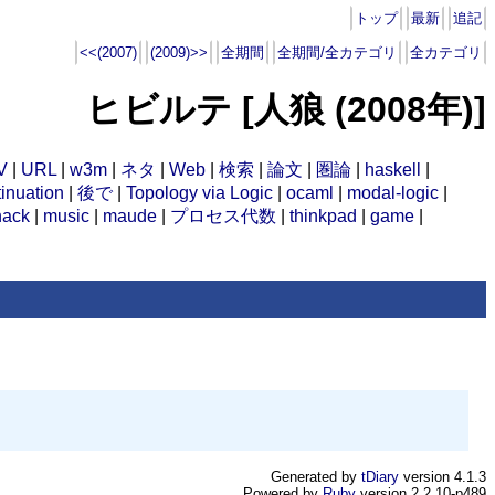
トップ
最新
追記
<<(2007)
(2009)>>
全期間
全期間/全カテゴリ
全カテゴリ
ヒビルテ [人狼 (2008年)]
V
|
URL
|
w3m
|
ネタ
|
Web
|
検索
|
論文
|
圏論
|
haskell
|
inuation
|
後で
|
Topology via Logic
|
ocaml
|
modal-logic
|
hack
|
music
|
maude
|
プロセス代数
|
thinkpad
|
game
|
Generated by
tDiary
version 4.1.3
Powered by
Ruby
version 2.2.10-p489