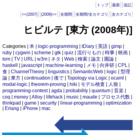
トップ
最新
追記
<<(2007)
(2009)>>
全期間
全期間/全カテゴリ
全カテゴリ
ヒビルテ [東方 (2008年)]
Categories |
本
|
logic-programming
|
tDiary
|
英語
|
gimp
|
ruby
|
cygwin
|
scheme
|
gtk
|
quiz
|
流行りもの
|
時事
|
映画
|
tom
|
TV
|
URL
|
w3m
|
ネタ
|
Web
|
検索
|
論文
|
圏論
|
haskell
|
javascript
|
machine-learning
|
メモ
|
向井研
|
CPL
|
食
|
ChannelTheory
|
linguistics
|
SemanticWeb
|
logic
|
型理
論
|
東方
|
continuation
|
後で
|
Topology via Logic
|
ocaml
|
modal-logic
|
theorem-proving
|
hiki
|
モデル検査
|
人狼
|
programming-contest
|
agda
|
probability
|
quantum
|
音楽
|
coq
|
money
|
Alloy
|
lifehack
|
music
|
maude
|
プロセス代数
|
thinkpad
|
game
|
security
|
linear-programming
|
optimization
|
Erlang
|
iPhone
|
mac