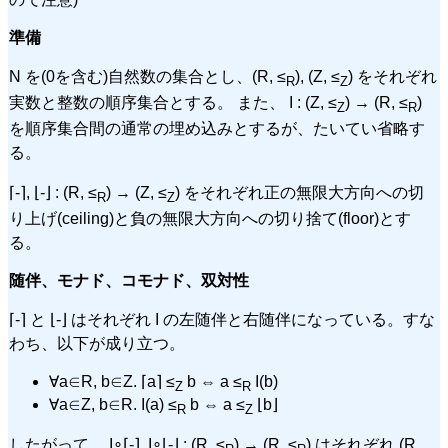
準備
N を(0を含む)自然数の集合とし、(R, ≤
), (Z, ≤
) をそれぞれ
R
Z
実数と整数の順序集合とする。 また、 I : (Z, ≤
) → (R, ≤
)
Z
R
を順序集合間の通常の埋め込みとするが、たいてい省略す
る。
⌈-⌉, ⌊-⌋ : (R, ≤
) → (Z, ≤
) をそれぞれ正の無限大方向への切
R
Z
り上げ(ceiling)と負の無限大方向への切り捨て(floor)とす
る。
随伴、モナド、コモナド、双対性
⌈-⌉ と ⌊-⌋ はそれぞれ I の左随伴と右随伴になっている。すな
わち、以下が成り立つ。
∀a∈R, b∈Z. ⌈a⌉ ≤
b ⇔ a ≤
I(b)
Z
R
∀a∈Z, b∈R. I(a) ≤
b ⇔ a ≤
⌊b⌋
R
Z
したがって、 I∘⌈-⌉, I∘⌊-⌋ : (R, ≤
) → (R, ≤
) はそれぞれ (R,