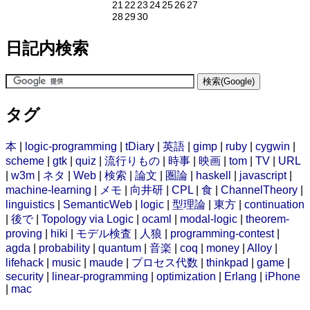
21
22
23
24
25
26
27
28
29
30
日記内検索
タグ
本
|
logic-programming
|
tDiary
|
英語
|
gimp
|
ruby
|
cygwin
|
scheme
|
gtk
|
quiz
|
流行りもの
|
時事
|
映画
|
tom
|
TV
|
URL
|
w3m
|
ネタ
|
Web
|
検索
|
論文
|
圏論
|
haskell
|
javascript
|
machine-learning
|
メモ
|
向井研
|
CPL
|
食
|
ChannelTheory
|
linguistics
|
SemanticWeb
|
logic
|
型理論
|
東方
|
continuation
|
後で
|
Topology via Logic
|
ocaml
|
modal-logic
|
theorem-
proving
|
hiki
|
モデル検査
|
人狼
|
programming-contest
|
agda
|
probability
|
quantum
|
音楽
|
coq
|
money
|
Alloy
|
lifehack
|
music
|
maude
|
プロセス代数
|
thinkpad
|
game
|
security
|
linear-programming
|
optimization
|
Erlang
|
iPhone
|
mac