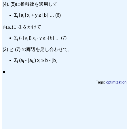
(4), (5)に推移律を適用して
Σ
⌊a
⌋ x
+ y ≤ ⌊b⌋ … (6)
i
i
i
両辺に -1 をかけて
Σ
(- ⌊a
⌋) x
- y ≥ -⌊b⌋ … (7)
i
i
i
(2) と (7) の両辺を足し合わせて、
Σ
(a
- ⌊a
⌋) x
≥ b - ⌊b⌋
i
i
i
i
■
Tags:
optimization