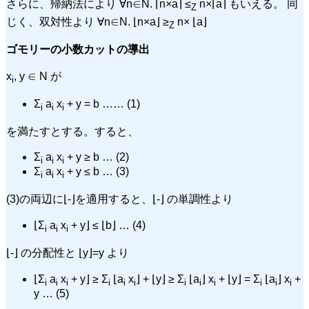
さらに、帰納法により ∀n∈N. ⌈n×a⌉ ≤
n×⌈a⌉ もいえる。 同
Z
じく、双対性より ∀n∈N. ⌊n×a⌋ ≥
n× ⌊a⌋
Z
ゴモリーの小数カットの導出
x
, y ∈ N が
i
Σ
a
x
+ y = b …… (1)
i
i
i
を満たすとする。すると、
Σ
a
x
+ y ≥ b … (2)
i
i
i
Σ
a
x
+ y ≤ b … (3)
i
i
i
(3)の両辺に⌊-⌋を適用すると、⌊-⌋ の単調性より
⌊Σ
a
x
+ y⌋ ≤ ⌊b⌋ … (4)
i
i
i
⌊-⌋ の分配性と ⌊y⌋=y より
⌊Σ
a
x
+ y⌋ ≥ Σ
⌊a
x
⌋ + ⌊y⌋ ≥ Σ
⌊a
⌋ x
+ ⌊y⌋ = Σ
⌊a
⌋ x
+
i
i
i
i
i
i
i
i
i
i
i
i
y … (5)