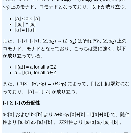
R
R
≤
) 上のモナド、コモナドとなっており、以下が成り立つ。
R
⌊a⌋ ≤ a ≤ ⌈a⌉
⌊⌊a⌋⌋ = ⌊a⌋
⌈a⌉ = ⌈⌈a⌉⌉
また、 ⌈-⌉∘I, ⌊-⌋∘I : (Z, ≤
) → (Z, ≤
) はそれぞれ (Z, ≤
) 上の
Z
Z
Z
コモナド、モナドとなっており、こっちは更に強く、以下
が成り立っている。
⌈I(a)⌉ = a for all a∈Z
a = ⌊I(a)⌋ for all a∈Z
また、(-1)×- : (R, ≤
) → (R,≥
) によって、⌈-⌉と⌊-⌋は双対にな
R
R
っており、 ⌈a⌉ = - ⌊- a⌋ が成り立つ。
⌈-⌉ と ⌊-⌋ の分配性
a≤⌈a⌉ および b≤⌈b⌉ より a+b ≤
⌈a⌉+⌈b⌉ = I(⌈a⌉+⌈b⌉) で、随伴
R
性より ⌈a+b⌉ ≤
⌈a⌉+⌈b⌉ 。 双対性より ⌊a+b⌋ ≥
⌊a⌋+⌊b⌋ 。
Z
Z