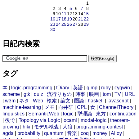
1
2
3
4
5
6
7
8
9
10
11
12
13
14
15
16
17
18
19
20
21
22
23
24
25
26
27
28
29
30
日記内検索
タグ
本
|
logic-programming
|
tDiary
|
英語
|
gimp
|
ruby
|
cygwin
|
scheme
|
gtk
|
quiz
|
流行りもの
|
時事
|
映画
|
tom
|
TV
|
URL
|
w3m
|
ネタ
|
Web
|
検索
|
論文
|
圏論
|
haskell
|
javascript
|
machine-learning
|
メモ
|
向井研
|
CPL
|
食
|
ChannelTheory
|
linguistics
|
SemanticWeb
|
logic
|
型理論
|
東方
|
continuation
|
後で
|
Topology via Logic
|
ocaml
|
modal-logic
|
theorem-
proving
|
hiki
|
モデル検査
|
人狼
|
programming-contest
|
agda
|
probability
|
quantum
|
音楽
|
coq
|
money
|
Alloy
|