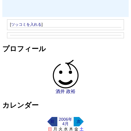
[
ツッコミを入れる
]
プロフィール
酒井 政裕
カレンダー
2006年
前
次
4月
日
月
火
水
木
金
土