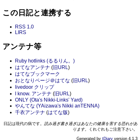
この日記と連携する
RSS 1.0
LIRS
アンテナ等
Ruby hotlinks (るるりん。)
はてなアンテナ
(
旧URL
)
はてなブックマーク
おとなりページ＠はてな
(
旧URL
)
livedoor クリップ
I know. アンテナ
(
旧URL
)
ONLY (Ota's Nikki-Links' Yard)
やんてな (YAizawa's Nikki anTENNA)
千衣アンテナ
(
はてな版
)
日記は現代の病です。
読み過ぎ書き過ぎはあなたの健康を害する恐れがあ
ります。
くれぐれもご注意下さい。
Generated by
tDiary
version 4.1.3