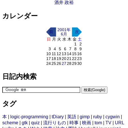
酒井 政裕
カレンダー
2001年
前
次
6月
日
月
火
水
木
金
土
1
2
3
4
5
6
7
8
9
10
11
12
13
14
15
16
17
18
19
20
21
22
23
24
25
26
27
28
29
30
日記内検索
タグ
本
|
logic-programming
|
tDiary
|
英語
|
gimp
|
ruby
|
cygwin
|
scheme
|
gtk
|
quiz
|
流行りもの
|
時事
|
映画
|
tom
|
TV
|
URL