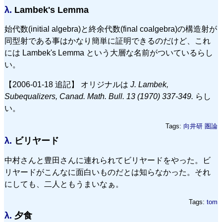
λ.
Lambek's Lemma
始代数(initial algebra)と終余代数(final coalgebra)の構造射が
同型射である事はかなり簡単に証明できるのだけど、これ
には Lambek's Lemma という大層な名前がついているらし
い。
【2006-01-18 追記】 オリジナルは
J. Lambek,
Subequalizers, Canad. Math. Bull. 13 (1970) 337-349.
らし
い。
Tags:
向井研
圏論
λ.
ビリヤード
中村さんと豊田さんに連れられてビリヤードをやった。ビ
リヤードがこんなに面白いものだとは知らなかった。それ
にしても、二人ともうまいなぁ。
Tags:
tom
λ.
夕食