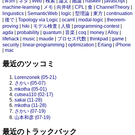
|
w3m
|
ネタ
|
Web
|
検索
|
論文
|
圏論
|
haskell
|
javascript
|
machine-learning
|
メモ
|
向井研
|
CPL
|
食
|
ChannelTheory
|
linguistics
|
SemanticWeb
|
logic
|
型理論
|
東方
|
continuation
|
後で
|
Topology via Logic
|
ocaml
|
modal-logic
|
theorem-
proving
|
hiki
|
モデル検査
|
人狼
|
programming-contest
|
agda
|
probability
|
quantum
|
音楽
|
coq
|
money
|
Alloy
|
lifehack
|
music
|
maude
|
プロセス代数
|
thinkpad
|
game
|
security
|
linear-programming
|
optimization
|
Erlang
|
iPhone
|
mac
最近のツッコミ
Lorenzonek (05-21)
さかい (05-07)
mkotha (05-01)
cutsea110 (02-17)
sakai (11-28)
mkotha (11-28)
さかい (07-19)
山本和彦 (07-19)
最近のトラックバック