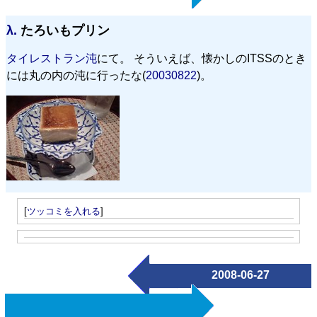
λ.
たろいもプリン
タイレストラン沌
にて。 そういえば、懐かしのITSSのとき
には丸の内の沌に行ったな(
20030822
)。
[
ツッコミを入れる
]
2008-06-27