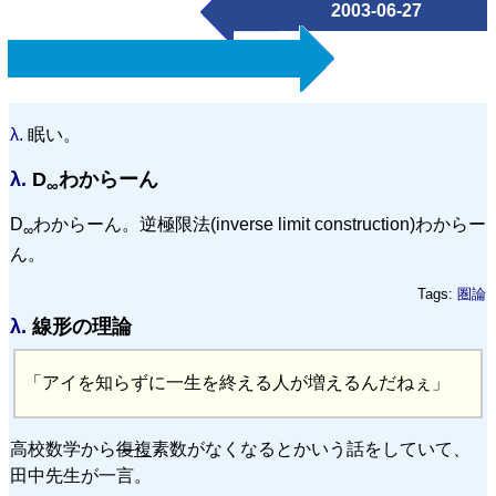
2003-06-27
λ.
眠い。
λ.
D
わからーん
∞
D
わからーん。逆極限法(inverse limit construction)わからー
∞
ん。
Tags:
圏論
λ.
線形の理論
「アイを知らずに一生を終える人が増えるんだねぇ」
高校数学から
復
複
素数がなくなるとかいう話をしていて、
田中先生が一言。