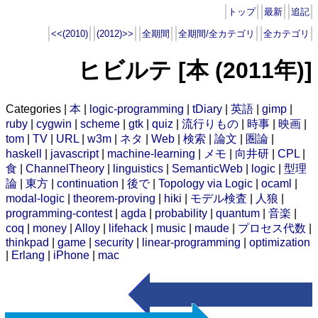
トップ
最新
追記
<<(2010)
(2012)>>
全期間
全期間/全カテゴリ
全カテゴリ
ヒビルテ [本 (2011年)]
Categories |
本
|
logic-programming
|
tDiary
|
英語
|
gimp
|
ruby
|
cygwin
|
scheme
|
gtk
|
quiz
|
流行りもの
|
時事
|
映画
|
tom
|
TV
|
URL
|
w3m
|
ネタ
|
Web
|
検索
|
論文
|
圏論
|
haskell
|
javascript
|
machine-learning
|
メモ
|
向井研
|
CPL
|
食
|
ChannelTheory
|
linguistics
|
SemanticWeb
|
logic
|
型理
論
|
東方
|
continuation
|
後で
|
Topology via Logic
|
ocaml
|
modal-logic
|
theorem-proving
|
hiki
|
モデル検査
|
人狼
|
programming-contest
|
agda
|
probability
|
quantum
|
音楽
|
coq
|
money
|
Alloy
|
lifehack
|
music
|
maude
|
プロセス代数
|
thinkpad
|
game
|
security
|
linear-programming
|
optimization
|
Erlang
|
iPhone
|
mac