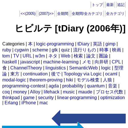
トップ
最新
追記
<<(2005)
(2007)>>
全期間
全期間/全カテゴリ
全カテゴリ
ヒビルテ [tDiary (2006年)]
Categories |
本
|
logic-programming
|
tDiary
|
英語
|
gimp
|
ruby
|
cygwin
|
scheme
|
gtk
|
quiz
|
流行りもの
|
時事
|
映画
|
tom
|
TV
|
URL
|
w3m
|
ネタ
|
Web
|
検索
|
論文
|
圏論
|
haskell
|
javascript
|
machine-learning
|
メモ
|
向井研
|
CPL
|
食
|
ChannelTheory
|
linguistics
|
SemanticWeb
|
logic
|
型理
論
|
東方
|
continuation
|
後で
|
Topology via Logic
|
ocaml
|
modal-logic
|
theorem-proving
|
hiki
|
モデル検査
|
人狼
|
programming-contest
|
agda
|
probability
|
quantum
|
音楽
|
coq
|
money
|
Alloy
|
lifehack
|
music
|
maude
|
プロセス代数
|
thinkpad
|
game
|
security
|
linear-programming
|
optimization
|
Erlang
|
iPhone
|
mac