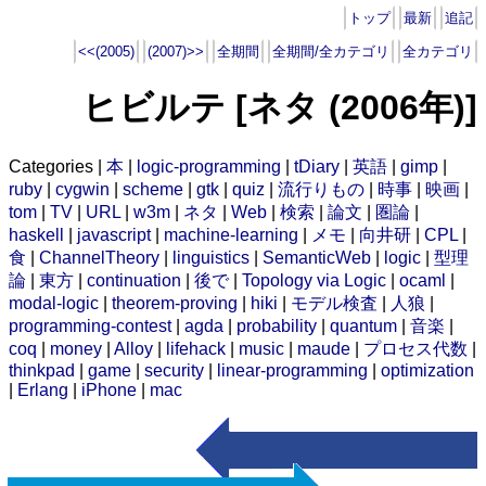
トップ
最新
追記
<<(2005)
(2007)>>
全期間
全期間/全カテゴリ
全カテゴリ
ヒビルテ [ネタ (2006年)]
Categories |
本
|
logic-programming
|
tDiary
|
英語
|
gimp
|
ruby
|
cygwin
|
scheme
|
gtk
|
quiz
|
流行りもの
|
時事
|
映画
|
tom
|
TV
|
URL
|
w3m
|
ネタ
|
Web
|
検索
|
論文
|
圏論
|
haskell
|
javascript
|
machine-learning
|
メモ
|
向井研
|
CPL
|
食
|
ChannelTheory
|
linguistics
|
SemanticWeb
|
logic
|
型理
論
|
東方
|
continuation
|
後で
|
Topology via Logic
|
ocaml
|
modal-logic
|
theorem-proving
|
hiki
|
モデル検査
|
人狼
|
programming-contest
|
agda
|
probability
|
quantum
|
音楽
|
coq
|
money
|
Alloy
|
lifehack
|
music
|
maude
|
プロセス代数
|
thinkpad
|
game
|
security
|
linear-programming
|
optimization
|
Erlang
|
iPhone
|
mac