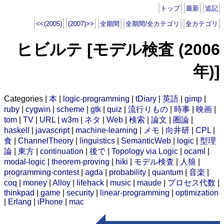
トップ
最新
追記
<<(2005)
(2007)>>
全期間
全期間/全カテゴリ
全カテゴリ
ヒビルテ [モデル検査 (2006
年)]
Categories |
本
|
logic-programming
|
tDiary
|
英語
|
gimp
|
ruby
|
cygwin
|
scheme
|
gtk
|
quiz
|
流行りもの
|
時事
|
映画
|
tom
|
TV
|
URL
|
w3m
|
ネタ
|
Web
|
検索
|
論文
|
圏論
|
haskell
|
javascript
|
machine-learning
|
メモ
|
向井研
|
CPL
|
食
|
ChannelTheory
|
linguistics
|
SemanticWeb
|
logic
|
型理
論
|
東方
|
continuation
|
後で
|
Topology via Logic
|
ocaml
|
modal-logic
|
theorem-proving
|
hiki
|
モデル検査
|
人狼
|
programming-contest
|
agda
|
probability
|
quantum
|
音楽
|
coq
|
money
|
Alloy
|
lifehack
|
music
|
maude
|
プロセス代数
|
thinkpad
|
game
|
security
|
linear-programming
|
optimization
|
Erlang
|
iPhone
|
mac